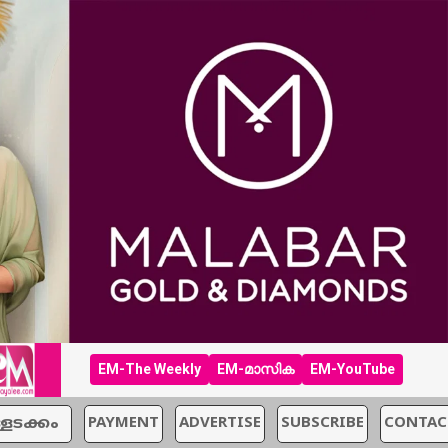
EM-The Weekly
EM-മാസിക
EM-YouTube
്ളടക്കം
PAYMENT
ADVERTISE
SUBSCRIBE
CONTAC