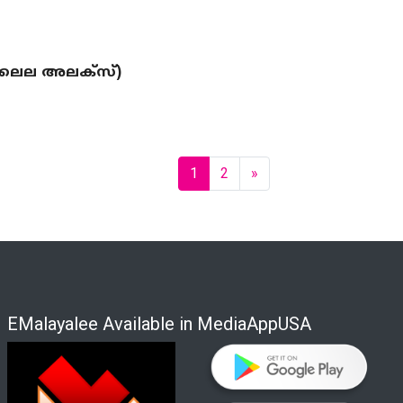
 ലൈല അലക്‌സ്)
(current)
Next
1
2
»
EMalayalee Available in MediaAppUSA