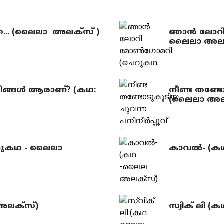
... (ലൈലാ അലക്സ് )
ഞാന്‍ ലോറ
ലൈലാ അലക്
ങ്ങള്‍ ആരാണ്? (കഥ:
നീണ്ട തണ്ടോ
(ലൈലാ അലക
ചെറുകഥ - ലൈലാ
കാവല്‍- (
അലക്‌സ്)
സ്വിക് ലി 