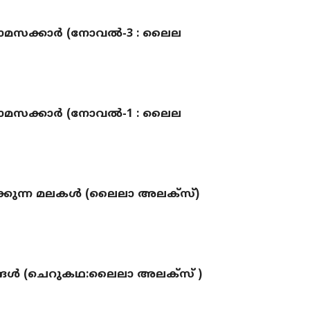
മസക്കാർ (നോവല്‍-3 : ലൈല
മസക്കാർ (നോവല്‍-1 : ലൈല
ക്കുന്ന മലകൾ (ലൈലാ അലക്സ്)
്ങൾ (ചെറുകഥ:ലൈലാ അലക്സ് )