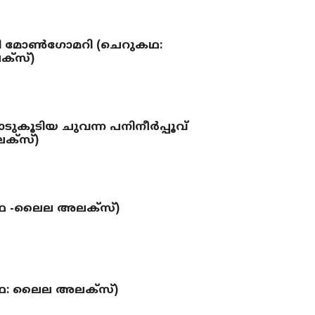
ി മോണ്‍ഗോമറി (ചെറുകഥ:
‌സ്)
ടുകൂടിയ ചുവന്ന പനിനീര്‍പ്പൂവ്
്‌സ്)
കഥ -ലൈല അലക്‌സ്)
(കഥ: ലൈല അലക്‌സ്)