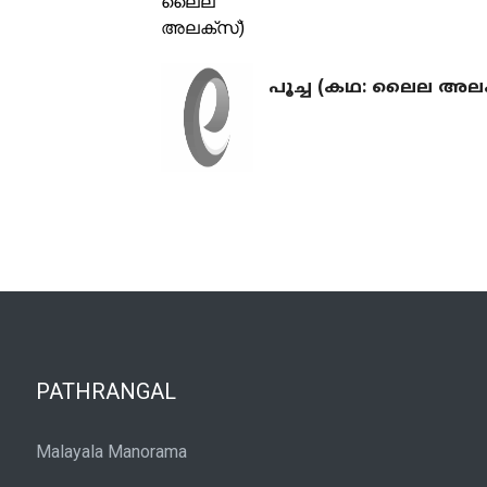
പൂച്ച (കഥ: ലൈല അലക
PATHRANGAL
Malayala Manorama