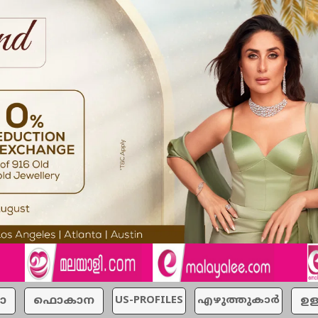
ാ
ഫൊകാന
US-PROFILES
എഴുത്തുകാര്‍
ഉള