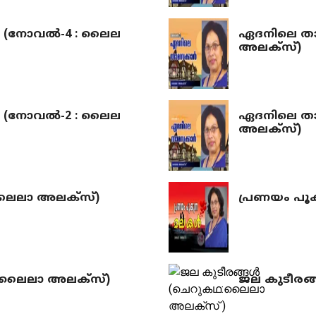
(നോവല്‍-4 : ലൈല
ഏദനിലെ താ
അലക്‌സ്)
(നോവല്‍-2 : ലൈല
ഏദനിലെ താ
അലക്‌സ്)
ലൈലാ അലക്‌സ്)
പ്രണയം പൂ
ഥ: ലൈലാ അലക്സ്)
ജല കുടീരങ