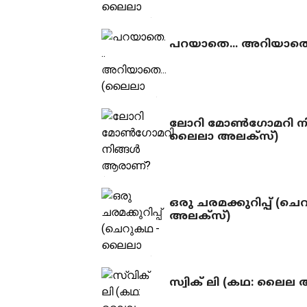
പറയാതെ... അറിയാതെ
ലോറി മോണ്‍ഗോമറി നി
ലൈലാ അലക്‌സ്)
ഒരു ചരമക്കുറിപ്പ് (
അലക്‌സ്)
സ്വിക് ലി (കഥ: ലൈല 