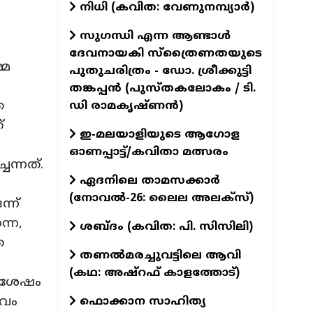
നിധി (കവിത: വേണുനമ്പ്യാർ)
സുഗന്ധി എന്ന ആണ്ടാള്‍
ദേവനായകി സ്ത്രൈണതയുടെ
്മ
പുതുചരിത്രം - ഡോ. ശ്രീക്കുട്ടി
തങ്കപ്പന്‍ (പുസ്തകലോകം / ടി.
െ
ഡി രാമകൃഷ്ണന്‍)
്
ഇ-മലയാളിയുടെ ആഗോള
ഓണപ്പാട്ട്/കവിതാ മത്സരം
ന്നത്.
ഏദനിലെ താമസക്കാർ
(നോവല്‍-26: ലൈല അലക്‌സ്)
്ന്
്നെ,
ശബ്ദം (കവിത: പി. സിസിലി)
ത
തണൽമരച്ചുവട്ടിലെ ആവി
(കഥ: അഷ്‌റഫ് കാളത്തോട്)
ു ശേഷം
ാവം
ഫൊക്കാന സാഹിത്യ