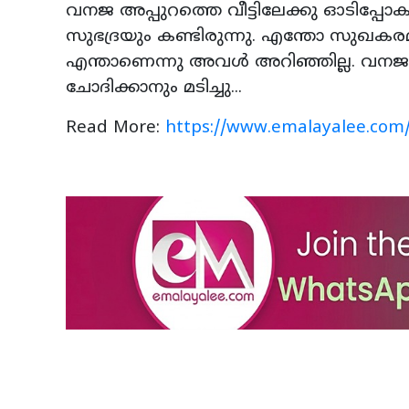
വനജ അപ്പുറത്തെ വീട്ടിലേക്കു ഓടിപ്പോ
സുഭദ്രയും കണ്ടിരുന്നു. എന്തോ സുഖകരമല
എന്താണെന്നു അവൾ അറിഞ്ഞില്ല. വനജയു
ചോദിക്കാനും മടിച്ചു...
Read More:
https://www.emalayalee.com/