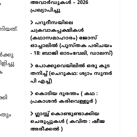
അവാർഡുകൾ – 2026
ം
പ്രഖ്യാപിച്ചു
പറുദീസയിലെ
നിയത്.
ചക്രവാകപ്പക്ഷികൾ
(കഥാസമാഹാരം) ജോസ്
ഓച്ചാലിൽ (പുസ്തക പരിചയം
- 18: ബാജി ഓടംവേലി, ഡാലസ്)
ക്കു
ിച്ചു
പോക്കുവെയിലിൽ ഒരു കുട
െ
തനിച്ച് (ചെറുകഥ: ശ്യാം സുന്ദര്‍
പി എച്ച്)
കൊടിയ ദുരന്തം ( കഥ :
്കി
പ്രകാശൻ കരിവെള്ളൂർ )
ഗ്ലാസ്സ് കൊണ്ടുണ്ടാക്കിയ
തതും
ചെരുപ്പുകൾ ( കവിത : ഷീജ
അരീക്കൽ )