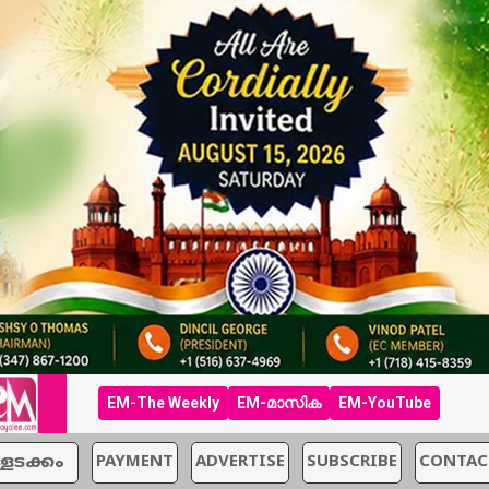
EM-The Weekly
EM-മാസിക
EM-YouTube
്ളടക്കം
PAYMENT
ADVERTISE
SUBSCRIBE
CONTAC