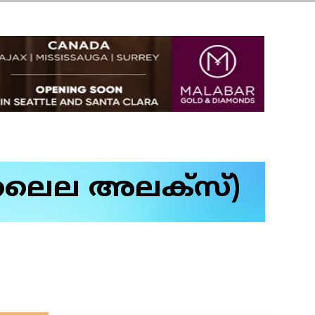
 ലൈല അലക്‌സ്)