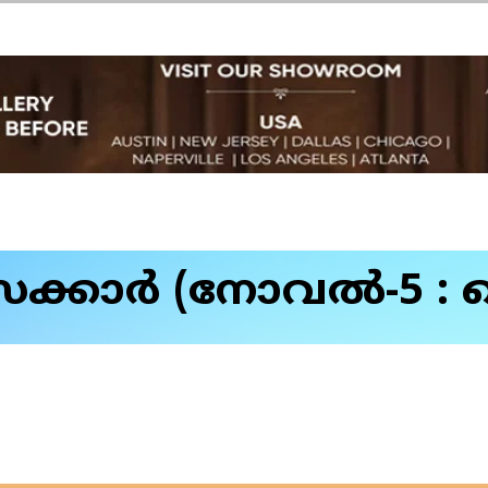
്കാർ (നോവല്‍-5 :