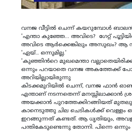
വനജ വീട്ടിൽ ചെന്ന് കയറുമ്പോൾ ബാലൻ പ
'എന്താ കുഞ്ഞേ… അവിടെ? ഗേറ്റ് പൂട്ടിയ
അവിടെ ആർക്കെങ്കിലും അസുഖം? ആ സാറ
'ഏയ്... ഒന്നുമില്ല.'
'കുഞ്ഞിൻറെ മുഖമെന്താ വല്ലാതെയിരിക്ക
ഒന്നും പറയാതെ വനജ അകത്തേക്ക് പ
അറിയില്ലായിരുന്നു
കിടക്കമുറിയിൽ ചെന്ന്, വനജ ഫാൻ ഓൺ 
എന്താണ് നടന്നതെന്ന് മനസ്സിലാക്കാൻ ശ്
അയക്കാൻ പുറത്തേക്കിറങ്ങിയത് മുതലുള്
കാനെടുത്തു ചില ചെടികൾക്ക് വെള്ളം ഒഴ
ഇറങ്ങുന്നത് കണ്ടത്. ആ ധൃതിയും, അ
പന്തികേടുണ്ടെന്നു തോന്നി. പിന്നെ ഒന്ന