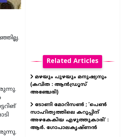
്ഞില്ല.
Related Articles
മഴയും പുഴയും മനുഷ്യനും
(കവിത : ആൻഡ്രൂസ്
ുന്നു.
അഞ്ചേരി)
ര
ടോണി മോറിസൺ ; 'പെൺ
ടറിങ്
സാഹിത്യത്തിലെ കറുപ്പിന്
ഓടി
അഴകേകിയ എഴുത്തുകാരി' :
ആർ. ഗോപാലകൃഷ്ണൻ
ുന്നു.