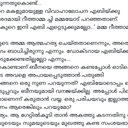
ാവുന്നതുകൊണ്ട്…
റെ മകളുമായുള്ള വിവാഹാലോചന എബിയ്ക്കു
ദമായി റീത്താമ്മ ച്ചി മമ്മയോട് പറഞ്ഞതാണ്.
െ ഇനി എബി ഏറ്റെടുക്കുമല്ലോ...' മമ്മ റീത്താമ
ടിയുടെ അമ്മ ആത്മഹത്യ ചെയ്തതാണെന്നും, അത
ഗം ബാധിച്ചിരുന്നു എന്നും. ഡോക്ടറായ എബിയ്ക്ക
കേണ്ടതില്ലല്ലോ എന്നും....
ണ്ടാണ് ബീനയെ അങ്ങനെ കണ്ടപ്പോൾ ഓടിച്ചെ
െ അവളെ അപായപ്പെടുത്താൻ പതുങ്ങി
 അങ്ങനെ ഒരു നുണ പറയുന്നത്? എബിയോടൊപ്പം ഒന
ുപ്പവും ബീനയുമായി വനജയ്ക്കില്ല. അപ്പോൾ പിന
ാണെന്ന് കരുതാൻ വയ്യ. ഒരു പരിചയവും ഇല്ലാത്
പണം ആരെങ്കിലും പറയുമോ?
ര്യം. ആ ഗേറ്റിൽകൂടി താൻ അകത്തു കടന്നതിന
മച്ചിയുടെയും സുമയുടെയും മുഖത്തു കണ്ട സംശയഭ