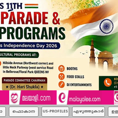
ാ
ഫൊകാന
US-PROFILES
എഴുത്തുകാര്‍
ഉള