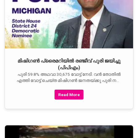
മിഷിഗൺ പ്രൈമറിയിൽ രഞ്ജീവ്‌ പുരി ജയിച്ചു
(പിപിഎം)
പുരി 59.8% അഥവാ 30,675 വോട്ട് നേടി. വൻ തോതിൽ
എത്തി വോട്ട് ചെയ്ത മിഷിഗൺ ജനതയ്ക്കു പുരി നന്ദി
പറഞ്ഞു. ഡെമോക്രാറ്റുകൾ റിപ്പബ്ലിക്കൻ പാർട്ടി
ഭരിക്കുന്ന മിഷിഗൺ സഭയിൽ ഭൂരിപക്ഷം നേടുമെന്നു
Read More
അദ്ദേഹം പ്രത്യാശ പ്രകടിപ്പിച്ചു.