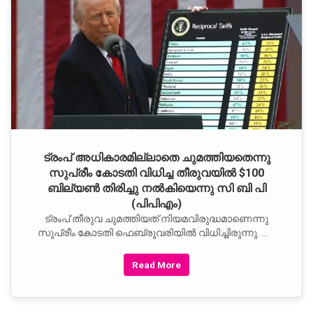
ട്രംപ് അധികാരമില്ലാതെ ചുമത്തിയതെന്നു
സുപ്രീം കോടതി വിധിച്ച തീരുവയിൽ $100
ബില്യൺ തിരിച്ചു നൽകിയെന്നു സി ബി പി
(പിപിഎം)
ട്രംപ് തീരുവ ചുമത്തിയത് നിയമവിരുദ്ധമാണെന്നു
സുപ്രീം കോടതി ഫെബ്രുവരിയിൽ വിധിച്ചിരുന്നു. ആ
വിധിയുടെ പരിധിയിൽ വരുന്ന $166 ബില്യണിൽ
$128.68 ബില്യൺ തിരിച്ചടയ്‌ക്കേണ്ടതാണെന്നു
Read More
കണ്ടെത്തി. അതിൽ $100 ബില്യണോളം തിരിച്ചു
നൽകി.