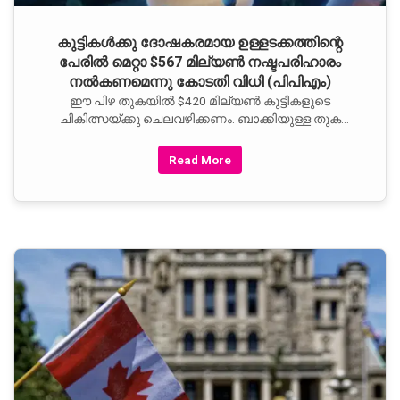
കുട്ടികൾക്കു ദോഷകരമായ ഉള്ളടക്കത്തിന്റെ
പേരിൽ മെറ്റാ $567 മില്യൺ നഷ്ടപരിഹാരം
നൽകണമെന്നു കോടതി വിധി (പിപിഎം)
ഈ പിഴ തുകയിൽ $420 മില്യൺ കുട്ടികളുടെ
ചികിത്സയ്ക്കു ചെലവഴിക്കണം. ബാക്കിയുള്ള തുക
അഞ്ചു വർഷത്തേക്കു ബോധവത്കരണത്തിനും
പ്രതിരോധത്തിനും മാറ്റിവയ്ക്കാം. മാർച്ചിൽ
Read More
കുട്ടികളുടെ മാനസികാരോഗ്യം അറിഞ്ഞുകൊണ്ടു
തന്നെ തകർത്തു എന്നതിന്റെ പേരിൽ മെറ്റയോട് $375
മില്യൺ അടയ്ക്കാൻ കോടതി ഉത്തരവിട്ടിരുന്നു.
അങ്ങിനെ മൊത്തം $942 മില്യൺ ആയി.