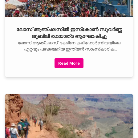
ലോസ് ആഞ്ചലസില്‍ ഇസ്‌കോണ്‍ സുവര്‍ണ്ണ
ജൂബിലി രഥയാത്ര ആഘോഷിച്ചു
ലോസ് ആഞ്ചലസ്: ദക്ഷിണ കലിഫോര്‍ണിയയിലെ
ഏറ്റവും പഴക്കമേറിയ ഇന്ത്യന്‍ സാംസ്‌കാരിക
ഉത്സവങ്ങളിലൊന്നായ ഇസ്‌കോണ്‍ ന്യൂ ദ്വാരകയുടെ
50-ാമത് വാര്‍ഷിക രഥയാത്ര ആഗസ്റ്റ് 2-ന് വിപുലമായി
Read More
ആഘോഷിച്ചു