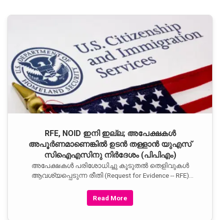
RFE, NOID ഇനി ഇല്ല; അപേക്ഷകൾ
അപൂർണമാണെങ്കിൽ ഉടൻ തള്ളാൻ യുഎസ്
സിഐഎസിനു നിർദേശം (പിപിഎം)
അപേക്ഷകൾ പരിശോധിച്ചു കൂടുതൽ തെളിവുകൾ
ആവശ്യപ്പെടുന്ന രീതി (Request for Evidence -- RFE)
നിർത്തലാക്കി. അപേക്ഷകർ ആദ്യ അപേക്ഷയിൽ
തന്നെ യോഗ്യത തെളിയിച്ചിരിക്കണം എന്നു യുഎസ്
Read More
സിഐഎസ് പത്രക്കുറിപ്പിൽ അറിയിച്ചു. അപേക്ഷ
തള്ളാൻ പോകുന്നു എന്നറിയിക്കുന്ന നടപടി ക്രമവും