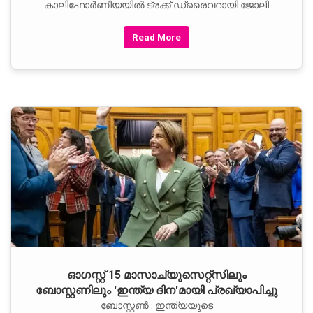
കാലിഫോര്‍ണിയയില്‍ ട്രക്ക് ഡ്രൈവറായി ജോലി
ചെയ്തിരുന്ന പഞ്ചാബ് സ്വദേശിയായ 24-കാരന്‍
ഖുഷ്‌കരണ്‍ദീപ്
Read More
ഓഗസ്റ്റ് 15 മാസാച്യുസെറ്റ്സിലും
ബോസ്റ്റണിലും 'ഇന്ത്യ ദിന'മായി പ്രഖ്യാപിച്ചു
ബോസ്റ്റണ്‍ : ഇന്ത്യയുടെ