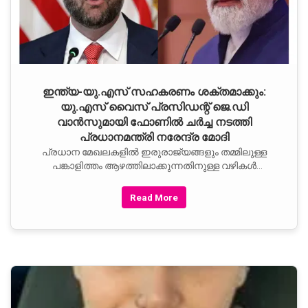
ഇന്ത്യ-യു.എസ് സഹകരണം ശക്തമാക്കും:
യു.എസ് വൈസ് പ്രസിഡന്റ് ജെ.ഡി
വാൻസുമായി ഫോണിൽ ചർച്ച നടത്തി
പ്രധാനമന്ത്രി നരേന്ദ്ര മോദി
പ്രധാന മേഖലകളിൽ ഇരുരാജ്യങ്ങളും തമ്മിലുള്ള
പങ്കാളിത്തം ആഴത്തിലാക്കുന്നതിനുള്ള വഴികൾ
വിശദമായി ചർച്ച ചെയ്തതായി പ്രധാനമന്ത്രി
എക്‌സിലൂടെ (ട്വിറ്റർ) വ്യക്തമാക്കി
Read More