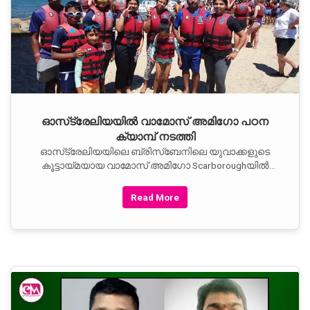
ഓസ്‌ട്രേലിയയില്‍ വാമോസ് അമിഗോ പഠന
ക്യാമ്പ് നടത്തി
ഓസ്‌ട്രേലിയയിലെ ബ്രിസ്ബേനിലെ യുവാക്കളുടെ
കൂട്ടായ്മയായ വാമോസ് അമിഗോ Scarboroughയില്‍
രണ്ട് ദിവസത്തെ പഠന ക്യാമ്പ് സംഘടിപ്പിച്ചു.
ക്ലബ്ബിലെ അംഗങ്ങളുള്‍പ്പെടെ മൊത്തം 18 പേര്‍
Read More
പങ്കെടുത്തു.