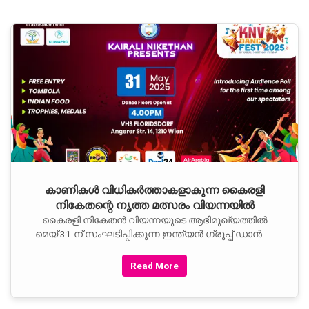
ആദ്യമായാണ്. ഓസ്‌ട്രേലിയയിലെ സിനിമയുടെ
വിവിധ മേഖലകളിൽ പ്രവർത്തിക്കുന്ന മലയാളി
കലാകാരന്മാരും, ഈ രംഗത്ത് പ്രവർത്തിക്കാൻ
ആഗ്രഹിക്കുന്ന പ്രവാസി മലയാളി കലാകാരന്മാരും,
ചലച്ചിത്ര ആസ്വാദകരുമാണ് ഈ കൂട്ടായ്മയിലെ
അംഗങ്ങൾ. സിനിമകൾ, ഡോക്യുമെന്ററികൾ, സംഗീത
ആൽബങ്ങൾ, നാടകോത്സവം, റിയാലിറ്റി ഷോകൾ,
ടെലിവിഷൻ പരിപാടികൾ
കാണികള്‍ വിധികര്‍ത്താകളാകുന്ന കൈരളി
നികേതന്റെ നൃത്ത മത്സരം വിയന്നയില്‍
കൈരളി നികേതന്‍ വിയന്നയുടെ ആഭിമുഖ്യത്തില്‍
മെയ് 31-ന് സംഘടിപ്പിക്കുന്ന ഇന്ത്യന്‍ ഗ്രൂപ്പ് ഡാന്‍സ്
മത്സരങ്ങളില്‍ ചെക്ക് റിപ്പബ്ലിക്കില്‍
Read More