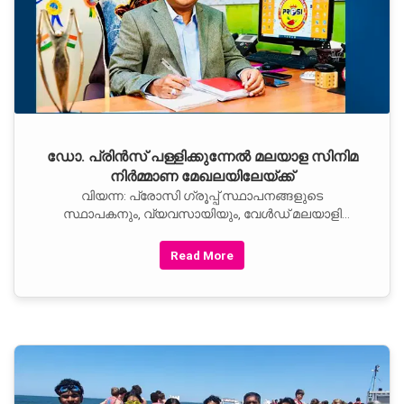
ഡോ. പ്രിന്‍സ് പള്ളിക്കുന്നേല്‍ മലയാള സിനിമ
നിര്‍മ്മാണ മേഖലയിലേയ്ക്ക്
വിയന്ന: പ്രോസി ഗ്രൂപ്പ് സ്ഥാപനങ്ങളുടെ
സ്ഥാപകനും, വ്യവസായിയും, വേള്‍ഡ് മലയാളി
ഫെഡറേഷന്‍ (WMF) സ്ഥാപക ചെയര്‍മാനുമായ ഡോ.
പ്രിന്‍സ്
Read More