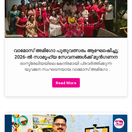
വാമോസ് അമിഗോ പുതുവത്സരം ആഘോഷിച്ചു;
2026-ൽ സാമൂഹ്യ സേവനങ്ങൾക്ക് മുൻഗണന
ഓസ്ട്രേലിയയിലെ കേന്ദ്രമായി പ്രവർത്തിക്കുന്ന
യുവജന സംഘടനയായ വാമോസ് അമിഗോ
പുതുവത്സരം ആഘോഷിച്ചു. ആഘോഷങ്ങളുടെ
ഭാഗമായി, 2026-ൽ സാമൂഹിക ഉത്തരവാദിത്വം
Read More
മുൻനിർത്തിയുള്ള പ്രവർത്തനങ്ങൾ
ശക്തിപ്പെടുത്താൻ സംഘടന നിർണായക
തീരുമാനങ്ങളെടുത്തു