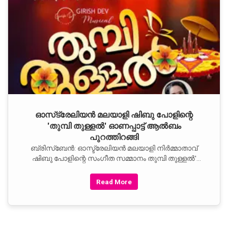
ഓസ്‌ട്രേലിയൻ മലയാളി ഷിബു പോളിന്റെ
'തുമ്പി തുള്ളൽ' ഓണപ്പാട്ട് ആൽബം
പുറത്തിറങ്ങി
ബ്രിസ്ബേന്‍: ഓസ്ട്രേലിയന്‍ മലയാളി നിര്‍മ്മാതാവ്
ഷിബു പോളിന്റെ സംഗീത സമ്മാനം തുമ്പി തുള്ളല്‍'
എന്ന ഓണപ്പാട്ട് ആല്‍ബം
Read More