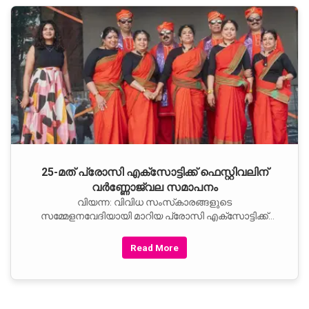
25-മത് പ്രോസി എക്സോട്ടിക്ക് ഫെസ്റ്റിവലിന്
വര്‍ണ്ണോജ്വല സമാപനം
വിയന്ന: വിവിധ സംസ്‌കാരങ്ങളുടെ
സമ്മേളനവേദിയായി മാറിയ പ്രോസി എക്സോട്ടിക്ക്
ഫെസ്റ്റിവലിന് ഉജ്ജ്വല സമാപനം. എല്ലാ
Read More