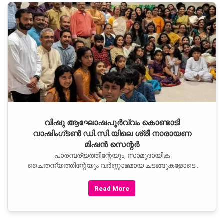
വിഷു ആഘോഷപൂര്‍വ്വം കൊണ്ടാടി
വാഷിംഗ്ടണ്‍ ഡി.സി.യിലെ ശ്രീ നാരായണ
മിഷന്‍ സെന്റര്‍
പാരമ്പര്യത്തിന്റേയും, സാമുദായിക
ചൈതന്യത്തിന്റേയും വര്‍ണ്ണാഭമായ ചടങ്ങുകളോടെ,
വാഷിംഗ്ടണ്‍ ഡി.സി.യിലെ ശ്രീ
Read More