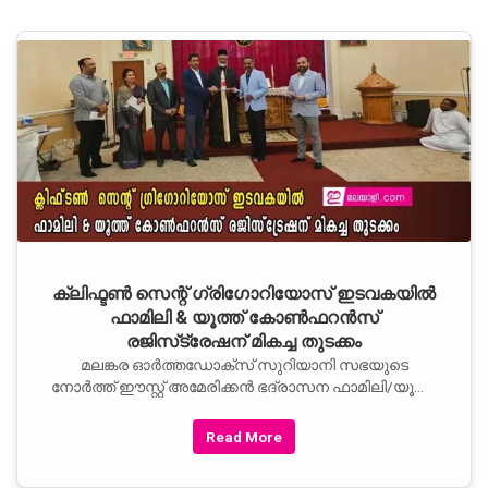
ക്ലിഫ്ടണ്‍ സെന്റ് ഗ്രിഗോറിയോസ് ഇടവകയില്‍
ഫാമിലി & യൂത്ത് കോണ്‍ഫറന്‍സ്
രജിസ്‌ട്രേഷന് മികച്ച തുടക്കം
മലങ്കര ഓര്‍ത്തഡോക്‌സ് സുറിയാനി സഭയുടെ
നോര്‍ത്ത് ഈസ്റ്റ് അമേരിക്കന്‍ ഭദ്രാസന ഫാമിലി/യൂത്ത്
കോണ്‍ഫറന്‍സിന്റെ കിക്ക് ഓഫ്
Read More