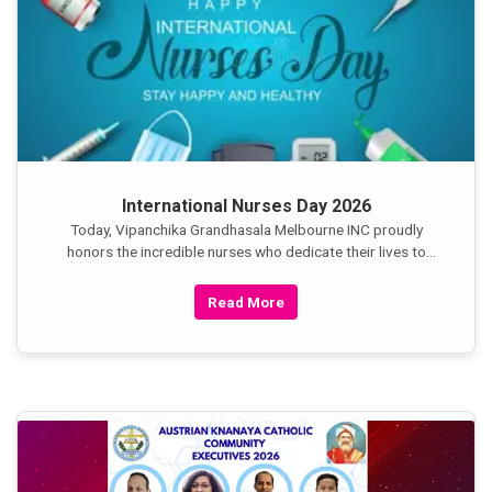
International Nurses Day 2026
Today, Vipanchika Grandhasala Melbourne INC proudly
honors the incredible nurses who dedicate their lives to
healing, comforting, and caring for humanity with
compassion and courage.
Read More