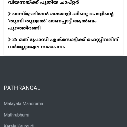
വിയന്നയ്ക്ക് പുതിയ ചാപ്റ്റര്‍
ഓസ്‌ട്രേലിയൻ മലയാളി ഷിബു പോളിന്റെ
'തുമ്പി തുള്ളൽ' ഓണപ്പാട്ട് ആൽബം
പുറത്തിറങ്ങി
25-മത് പ്രോസി എക്സോട്ടിക്ക് ഫെസ്റ്റിവലിന്
വര്‍ണ്ണോജ്വല സമാപനം
PATHRANGAL
Malayala Manorama
Mathrubhumi
Kerala Kaumudi