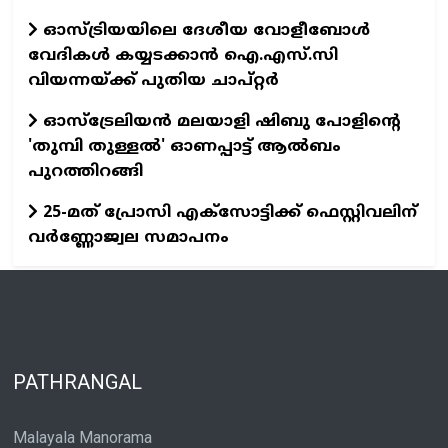
ഓസ്ട്രിയയിലെ ദേശീയ വോളീബോള്‍
വേദികള്‍ കയ്യടക്കാന്‍ ഐ.എസ്.സി
വിയന്നയ്ക്ക് പുതിയ ചാപ്റ്റര്‍
ഓസ്‌ട്രേലിയൻ മലയാളി ഷിബു പോളിന്റെ
'തുമ്പി തുള്ളൽ' ഓണപ്പാട്ട് ആൽബം
പുറത്തിറങ്ങി
25-മത് പ്രോസി എക്സോട്ടിക്ക് ഫെസ്റ്റിവലിന്
വര്‍ണ്ണോജ്വല സമാപനം
PATHRANGAL
Malayala Manorama