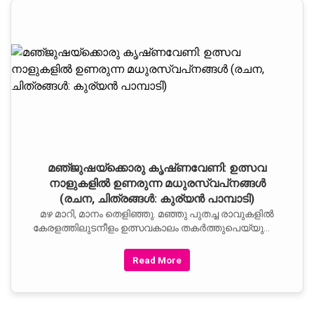
മഞ്‌ജുഷയ്‌ക്കൊരു കൃഷ്‌ണവേണി: ഉത്സവ
നാളുകളില്‍ ഉണരുന്ന മധുരസ്വപ്‌നങ്ങള്‍
(രചന, ചിത്രങ്ങള്‍: കുര്യന്‍ പാമ്പാടി)
മഴ മാറി, മാനം തെളിഞ്ഞു. മഞ്ഞു പുതച്ച രാവുകളില്‍
കേരളത്തിലുടനീളം ഉത്സവകാലം തകര്‍ത്തുപെയ്യുന്നു.
അത്തപ്പൂവും തിരുവോണത്തല്ലും കഴിഞ്ഞാല്‍
ഞാറ്റുവേലയായി, ജലോത്സവങ്ങളായി. നിറപുത്തരിയും
Read More
ഇല്ലംനിറയും വള്ളസദ്യയും ആനയോട്ടവും