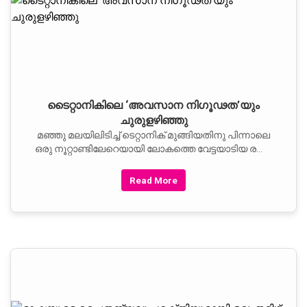
ടൈറ്റാനികിലെ ‘അവസാന നിഗൂഢത’യും
ചുരുളഴിഞ്ഞു
മഞ്ഞു മലയിലിടിച്ച് ടെറ്റാനിക് മുങ്ങിയതിനു പിന്നാലെ
ഒരു നൂറ്റാണ്ടിലേറെയായി ലോകത്തെ വേട്ടയാടിയ രണ്ടു
വയസ്സുകാരിയെ കുറിച്ച ദുരൂഹതക്ക് ശുഭാന്ത്യം.
Read More