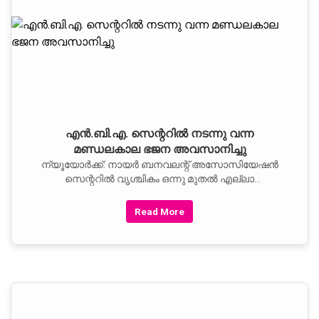
എന്‍.ബി.എ. സെന്ററില്‍ നടന്നു വന്ന
മണ്ഡലകാല ഭജന അവസാനിച്ചു
ന്യൂയോര്‍ക്ക്: നായര്‍ ബനവലന്റ് അസോസിയേഷന്‍
സെന്ററില്‍ വൃശ്ചികം ഒന്നു മുതല്‍ എല്ലാ
ശനിയാഴ്ചയും വൈകുന്നേരം
Read More