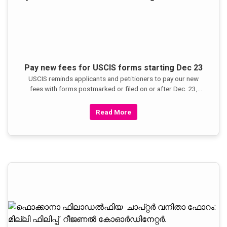
Pay new fees for USCIS forms starting Dec 23
USCIS reminds applicants and petitioners to pay our new
fees with forms postmarked or filed on or after Dec. 23,
2016, or we will not be able to accept the filings. We will
only accept previous fees if they are postmarked Dec. 22 or
Read More
earlier.