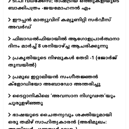
ടി.പി വധക്കേസ്; രാഷ്ട്രീയ ഒത്തുകളിയുടെ
ബാക്കിപത്രം -ജയമോഹനന്‍ എം
ഈപ്പന്‍ മാത്യുവിന്‌ കമ്യൂണിറ്റി സര്‍വീസ്‌
അവര്‍ഡ്‌
ഫിലാഡല്‍ഫിയായില്‍ ആഗോളപ്രാര്‍ത്ഥനാ
ദിനം മാര്‍ച്ച്‌ 8 ശനിയാഴ്‌ച്ച ആചരിക്കുന്നു
പ്രകൃതിയുടെ നിഴലുകള്‍ തേടി -1 (ജോര്‍ജ്‌
തുമ്പയില്‍)
പ്രമുഖ ഇറ്റാലിയന്‍ സംഗീതജ്ഞന്‍
ക്ളോഡിയോ അബാഡോ അന്തരിച്ചു
ടൈറ്റാനികിലെ ‘അവസാന നിഗൂഢത’യും
ചുരുളഴിഞ്ഞു
ഭാഷയുടെ ചൈതന്യവും ശക്തിയുമായി
ഒരു തമിഴ് സാഹിത്യകാരന്‍ (അഭിമുഖം: