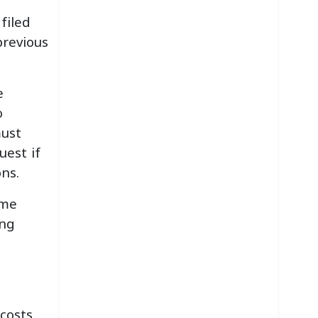
filed
previous
e
o
must
uest if
ons.
ome
ing
e
 costs