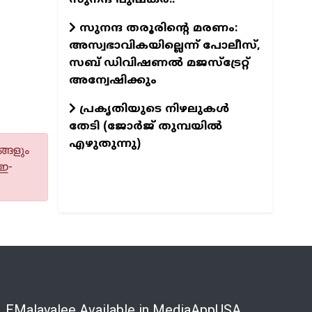
സുനന്ദ തരൂരിന്റെ മരണം:
അസ്വഭാവികയില്ലെന്ന്‌ പോലീസ്‌,
സബ്‌ ഡിവിഷണല്‍ മജസ്‌ട്രേറ്റ്‌
അന്വേഷിക്കും
പ്രകൃതിയുടെ നിഴലുകള്‍
തേടി (ജോര്‍ജ്‌ തുമ്പയില്‍
എഴുതുന്നു)
്ങളും
 ഇ-
EMalayalee Available in MediaAppUSA