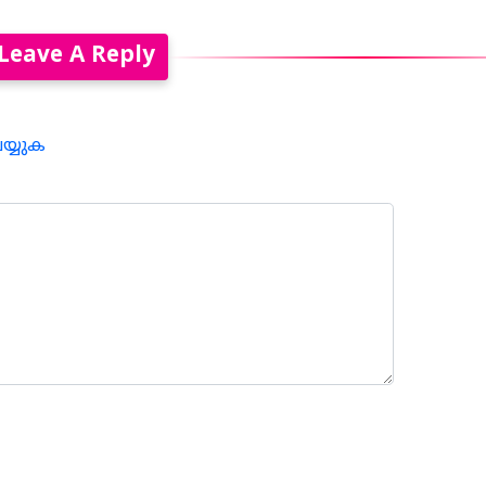
Leave A Reply
െയ്യുക