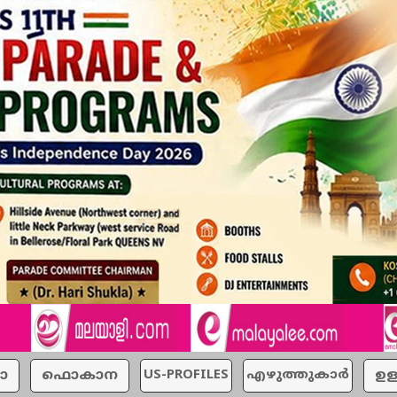
ാ
ഫൊകാന
US-PROFILES
എഴുത്തുകാര്‍
ഉള