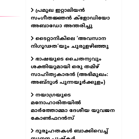
പ്രമുഖ ഇറ്റാലിയന്‍
സംഗീതജ്ഞന്‍ ക്ളോഡിയോ
അബാഡോ അന്തരിച്ചു
ടൈറ്റാനികിലെ ‘അവസാന
നിഗൂഢത’യും ചുരുളഴിഞ്ഞു
ഭാഷയുടെ ചൈതന്യവും
ശക്തിയുമായി ഒരു തമിഴ്
സാഹിത്യകാരന്‍ (അഭിമുഖം:
അബ്ദുള്‍ പുന്നയൂര്‍ക്കുളം)
നയാഗ്രയുടെ
മനോഹാരിതയില്‍
മാര്‍ത്തോമ്മാ ദേശീയ യുവജന
കോണ്‍ഫറന്‍സ്
ദുരൂഹതകള്‍ ബാക്കിവെച്ച്
സുനന്ദ പുഷ്‌കര്‍..