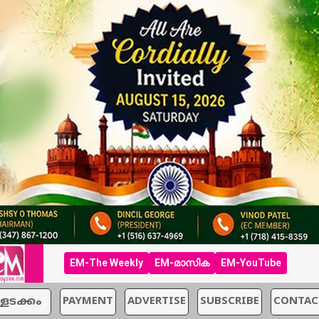
EM-The Weekly
EM-മാസിക
EM-YouTube
്ളടക്കം
PAYMENT
ADVERTISE
SUBSCRIBE
CONTAC