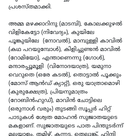
പ്രശസ്തമാക്കി.
അമ്മ മഴക്കാറിനു (മാടമ്പി), കോലക്കുഴല്‍
വിളികേട്ടോ (നിവേദ്യം), കുയിലേ
പൂങ്കുയിലേ (നോവല്‍), മാമ്പുള്ളി കാവില്‍
(കഥ പറയുമ്പോള്‍), കിളിച്ചുണ്ടന്‍ മാവില്‍
(റോമിയോ), എന്താണെന്നു (ഗോള്‍),
മന്ദാരപ്പൂമൂളി (വിനോദയാത്ര), യമുനാ
വെറുതെ (ഒരേ കടല്‍), തൊട്ടാല്‍ പൂക്കും
(മോസ് ആന്‍ഡ് ക്യാറ്റ്), ഒരു യാത്രാമൊഴി
(കുരുക്ഷേത്ര), പ്രിയനുമാത്രം
(റോബിന്‍ഹുഡ്), മാവിന്‍ ചോട്ടിലെ
(ഒരുനാള്‍ വരും) തുടങ്ങി സൂപ്പര്‍ ഹിറ്റ്
പാടുകള്‍ ശ്വേത മോഹന്‍ സുജാതയുടെ
മകളാണ്. സുജാതയുടെ പാത പിന്തുടര്‍ന്ന്
മലയാളം, തമിഴ്, കന്നട, തെലുങ്ക്, ഹിന്ദി