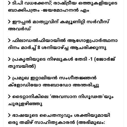
ടി.പി വധക്കേസ്; രാഷ്ട്രീയ ഒത്തുകളിയുടെ
ബാക്കിപത്രം -ജയമോഹനന്‍ എം
ഈപ്പന്‍ മാത്യുവിന്‌ കമ്യൂണിറ്റി സര്‍വീസ്‌
അവര്‍ഡ്‌
ഫിലാഡല്‍ഫിയായില്‍ ആഗോളപ്രാര്‍ത്ഥനാ
ദിനം മാര്‍ച്ച്‌ 8 ശനിയാഴ്‌ച്ച ആചരിക്കുന്നു
പ്രകൃതിയുടെ നിഴലുകള്‍ തേടി -1 (ജോര്‍ജ്‌
തുമ്പയില്‍)
പ്രമുഖ ഇറ്റാലിയന്‍ സംഗീതജ്ഞന്‍
ക്ളോഡിയോ അബാഡോ അന്തരിച്ചു
ടൈറ്റാനികിലെ ‘അവസാന നിഗൂഢത’യും
ചുരുളഴിഞ്ഞു
ഭാഷയുടെ ചൈതന്യവും ശക്തിയുമായി
ഒരു തമിഴ് സാഹിത്യകാരന്‍ (അഭിമുഖം: