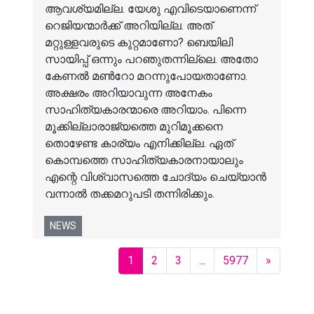
ആവശ്യമില്ല. യേശു എവിടെയാണെന്ന്
റെജിയന്മാർക്ക് അറിയില്ല. അത്
മറ്റുള്ളവരുടെ കുറ്റമാണോ? ബെയിലി
സായിപ്പ് ഒന്നും പറഞുതന്നില്ലെ. അതോ
കേണൽ മൺറോ മറന്നുപോയതാണോ.
അക്ഷരം അറിയാവുന്ന അനേകം
സാഹിത്യകാരന്മാരെ അറിയാം. പിന്നെ
മൂക്കില്ലാരാജ്യത്തെ മുറിമൂക്കനെ
തൊഴേണ്ട കാര്യം എനിക്കില്ല. ഏത്
കൊമ്പത്തെ സാഹിത്യകാരനായാലും
എന്റെ വിശ്വാസത്തെ ചോദ്യം ചെയ്യാൻ
വന്നാൽ തക്കമറുപടി തന്നിരിക്കും.
NEWS
(current)
Next
1
2
3
...
5977
»