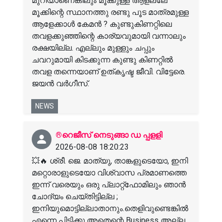
മുറിയാണെങ്കിലും മൂക്കുള്ള ആളല്ലേ
മൂക്കിന്റെ സ്ഥാനത്തു രണ്ടു പൂട മാത്രമുള്ള
ആളേക്കാൾ കേമൻ ? കുണ്ടുകിണറ്റിലെ
തവളക്കുഞ്ഞിന്റെ കാര്യവുമായി വന്നാലും
രക്ഷയില്ല. എല്ലും മുള്ളും ചപ്പും
ചവറുമായി കിടക്കുന്ന കുണ്ടു കിണറ്റിൽ
തവള തന്നെയാണ് ഉത്കൃഷ്ട ജീവി. വിട്ടേരെ.
ജയൻ വർഗീസ്.
NEWS
®️റെജീസ് നെടുങ്ങാ ഡ പ്പളളി
2026-08-08 18:20:23
💥🔥 ശ്രീ. ജെ. മാത്യു, താങ്കളുടെയോ, ഇനി
മറ്റൊരാളുടെയോ വിശ്വാസ പ്രമാണത്തെ
ഇന്ന്‌ വരെയും ഒരു പ്ലാറ്റ്ഫോമിലും ഞാൻ
ചോദ്യം ചെയ്തിട്ടില്ല ;
ഇനിയുമൊട്ടില്ലാതാനും.തെളിവുണ്ടെങ്കിൽ
എന്നെ പിടിക്കൂ.അതെന്റെ Business അല്ല.