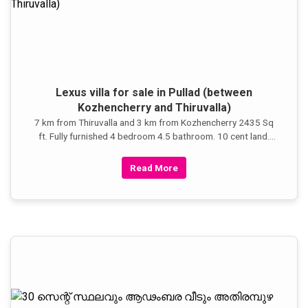
Lexus villa for sale in Pullad (between
Kozhencherry and Thiruvalla)
7 km from Thiruvalla and 3 km from Kozhencherry 2435 Sq
ft. Fully furnished 4 bedroom 4.5 bathroom. 10 cent land.
gated hose and community with 24 hr security Call: 215-
364-6609; baboo482@yahoo.com
Read More