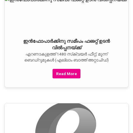
ഇന്‍ഫോപാര്‍ക്കിനു സമീപം ഫഌറ്റ് ഉടന്‍
വില്‍പ്പനയ്ക്ക്
എറണാകുളത്ത് 1480 സ്‌ക്വയര്‍ ഫീറ്റ്, മൂന്ന്
ബെഡ്‌റൂമുകള്‍ (എല്ലാം ബാത്ത് അറ്റാച്ഡ്)
Read More