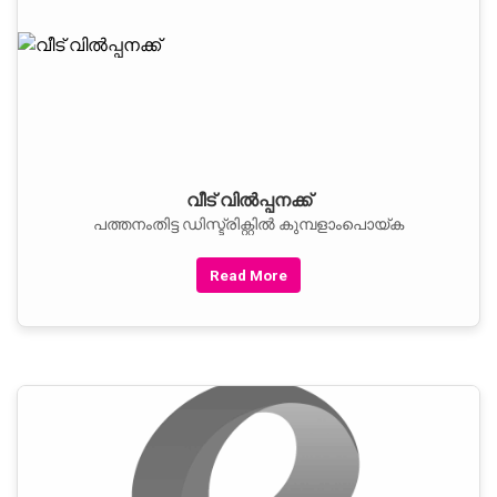
വീട് വില്‍പ്പനക്ക്
പത്തനംതിട്ട ഡിസ്ട്രിക്റ്റില്‍ കുമ്പളാംപൊയ്ക
Read More