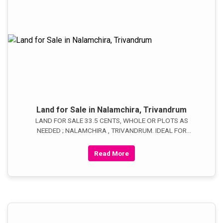
Land for Sale in Nalamchira, Trivandrum
LAND FOR SALE 33.5 CENTS, WHOLE OR PLOTS AS
NEEDED ; NALAMCHIRA , TRIVANDRUM. IDEAL FOR
HOSPITAL, VILLA, FLATS. STUDIO,/ HALLS/ CLINIC,TV -
PRODUCTION HOUSE/DENTAL OFFICE/SURGERY CLINIC
Read More
ETC IT HAS A ONE STORY HOUSE 3/3/1/WITH TWO WELLS
/GREAT FRONTAGE 001-469-371-0638 USA: 0471-
2530497 /