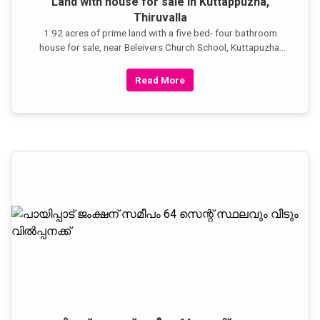
Land with house for sale in Kuttappuzha,
Thiruvalla
1.92 acres of prime land with a five bed- four bathroom
house for sale, near Beleivers Church School, Kuttapuzha,
Thiruvalla on the TVLA Mallapally Road near Paipadu
Junction.
Read More