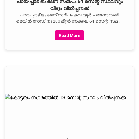
പായിപ്പാട് ജംക്ഷന് സമീപം 64 സെന്റ് സ്ഥലവും
വീടും വിൽപ്പനക്ക്
പായിപ്പാട് ജംക്ഷന് സമീപം കവിയൂർ ചങ്ങനാശേരി
മെയിൻ റോഡിനു 200 മീറ്റർ അകലെ 64 സെന്റ് സ്ഥലം
വിൽപ്പനക്ക്. ബിലീവേഴ്‌സ് ഹോസ്പിറ്റലിലേക്ക് ഒരു
കിലോ മീറ്റർ മാത്രം.
Read More