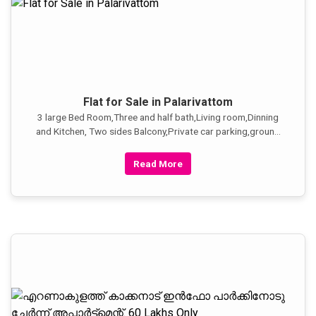
Flat for Sale in Palarivattom
3 large Bed Room,Three and half bath,Living room,Dinning
and Kitchen, Two sides Balcony,Private car parking,ground
floor swimming pool,tennis court and GYM facilities.inter
com service and security service. Near Kaloor
Read More
stadium,Metro,Bus stand and all kind of shopping centers