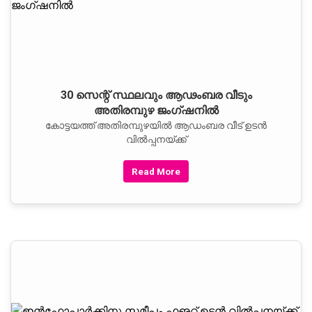
30 സെന്റ് സ്ഥലവും ആഢംബര വീടും
അതിരമ്പുഴ ജംഗ്ഷനില്‍
കോട്ടയത്ത് അതിരമ്പുഴയില്‍ ആഡംബര വീട് ഉടന്‍
വില്‍പ്പനയ്ക്ക്‌
Read More