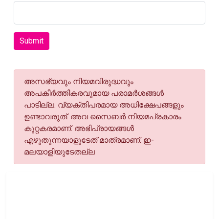
Submit
അസഭ്യവും നിയമവിരുദ്ധവും
അപകീര്‍ത്തികരവുമായ പരാമര്‍ശങ്ങള്‍
പാടില്ല. വ്യക്തിപരമായ അധിക്ഷേപങ്ങളും
ഉണ്ടാവരുത്. അവ സൈബര്‍ നിയമപ്രകാരം
കുറ്റകരമാണ്. അഭിപ്രായങ്ങള്‍
എഴുതുന്നയാളുടേത് മാത്രമാണ്. ഇ-
മലയാളിയുടേതല്ല