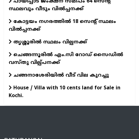
പായിപ്പാട് ജംക്ഷന് സമീപം 64 സെന്റ്
സ്ഥലവും വീടും വിൽപ്പനക്ക്
കോട്ടയം നഗരത്തിൽ 18 സെന്റ് സ്ഥലം
വിൽപ്പനക്ക്
തൃശ്ശൂരിൽ സ്ഥലം വില്പനക്ക്
ചെങ്ങന്നൂരില്‍ എം.സി റോഡ് സൈഡില്‍
വസ്തു വില്പ്പനക്ക്
ചങ്ങനാശേരിയില്‍ വീട് വില കുറച്ചു
House / Villa with 10 cents land for Sale in
Kochi.