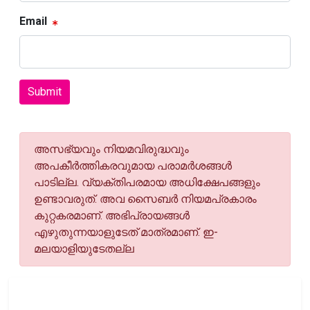
Email
Submit
അസഭ്യവും നിയമവിരുദ്ധവും
അപകീര്‍ത്തികരവുമായ പരാമര്‍ശങ്ങള്‍
പാടില്ല. വ്യക്തിപരമായ അധിക്ഷേപങ്ങളും
ഉണ്ടാവരുത്. അവ സൈബര്‍ നിയമപ്രകാരം
കുറ്റകരമാണ്. അഭിപ്രായങ്ങള്‍
എഴുതുന്നയാളുടേത് മാത്രമാണ്. ഇ-
മലയാളിയുടേതല്ല