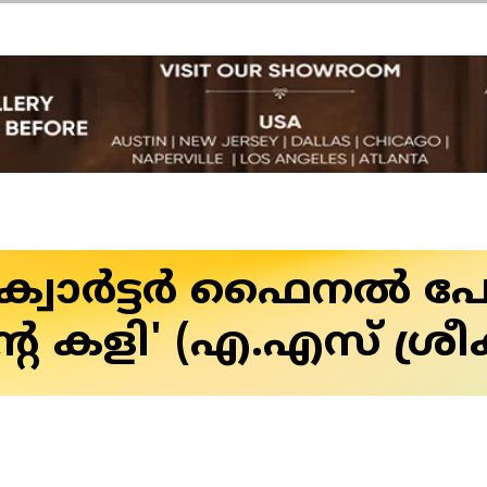
വാര്‍ട്ടര്‍ ഫൈനല്‍ പ
ന്റെ കളി' (എ.എസ് ശ്രീക