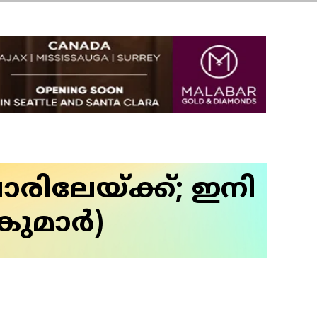
ോരിലേയ്ക്ക്; ഇനി
ുമാര്‍)