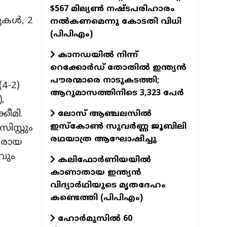
$567 മില്യൺ നഷ്ടപരിഹാരം
കള്‍, 2
നൽകണമെന്നു കോടതി വിധി
(പിപിഎം)
കാനഡയില്‍ നിന്ന്
റെക്കോര്‍ഡ് തോതില്‍ ഇന്ത്യന്‍
പൗരന്മാരെ നാടുകടത്തി;
4-2)
ആറുമാസത്തിനിടെ 3,323 പേര്‍
,
കീമി.
ലോസ് ആഞ്ചലസില്‍
ഇസ്‌കോണ്‍ സുവര്‍ണ്ണ ജൂബിലി
സ്റ്റും
രഥയാത്ര ആഘോഷിച്ചു
തിരായ
വും
കലിഫോർണിയയിൽ
കാണാതായ ഇന്ത്യൻ
വിദ്യാർഥിയുടെ മൃതദേഹം
കണ്ടെത്തി (പിപിഎം)
ഹോർമുസിൽ 60