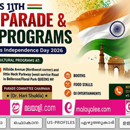
ാ
ഫൊകാന
US-PROFILES
എഴുത്തുകാര്‍
ഉള