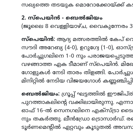
സഖ്യത്തെ തടയുക മൊറോക്കോയ്ക്ക് കടു
2. സ്‌പെയിന്‍ - ബെല്‍ജിയം
(ജൂലൈ 8 വെള്ളിയാഴ്ച, വൈകുന്നേരം 3
സ്‌പെയിന്‍:
ആദ്യ മത്സരത്തില്‍ കേപ് വ
സൗദി അറേബ്യ (4-0), ഉറുഗ്വേ (1-0), ഓസ്ട്രിയ 
പോര്‍ച്ചുഗലിനെ 1-0 നും പരാജയപ്പെടുത
വഴങ്ങാത്ത ഏക ടീമാണ് സ്‌പെയിന്‍. മിഖേല
ഗോളുകള്‍ നേടി താരം തിളങ്ങി. പോര്‍ച്ചുഗല
മിനിറ്റില്‍ നേടിയ വിജയഗോള്‍ കണ്ണഞ്ചിപ്പി
ബെല്‍ജിയം:
ഗ്രൂപ്പ് ഘട്ടത്തില്‍ ഈജിപ
പുറത്താകലിന്റെ വക്കിലായിരുന്നു. എന്നാല്‍
ഓഫ് 16-ല്‍ സെനഗലിനെ എക്‌സ്ട്രാ ടൈമില
നും തകര്‍ത്തു. ലീന്‍ഡ്രോ ട്രൊസാര്‍ഡ്
ടൂര്‍ണമെന്റില്‍ ഏറ്റവും കൂടുതല്‍ അവസര