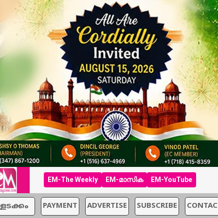
EM-The Weekly
EM-മാസിക
EM-YouTube
്ളടക്കം
PAYMENT
ADVERTISE
SUBSCRIBE
CONTAC