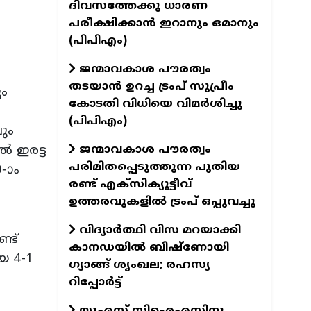
ദിവസത്തേക്കു ധാരണ
പരീക്ഷിക്കാൻ ഇറാനും ഒമാനും
(പിപിഎം)
ജന്മാവകാശ പൗരത്വം
തടയാൻ ഉറച്ച ട്രംപ് സുപ്രീം
ും
കോടതി വിധിയെ വിമർശിച്ചു
(പിപിഎം)
ും
ജന്മാവകാശ പൗരത്വം
‍ ഇരട്ട
പരിമിതപ്പെടുത്തുന്ന പുതിയ
-ാം
രണ്ട് എക്സിക്യൂട്ടീവ്
ഉത്തരവുകളിൽ ട്രംപ് ഒപ്പുവച്ചു
വിദ്യാർത്ഥി വിസ മറയാക്കി
്ട്
കാനഡയിൽ ബിഷ്‌ണോയി
െ 4-1
ഗ്യാങ്ങ് ശൃംഖല; രഹസ്യ
റിപ്പോർട്ട്
യുഎസ് സിഐഎസിനു