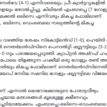
ോര്‍വേ (4-1) എന്നിവരെയും, പ്രീ-ക്വാര്‍ട്ടറുകളില്‍
ുകളെയും തോല്‍പ്പിച്ചു. കിലിയന്‍ എംബാപ്പെ (7 ഗോളു
ൈക്കല്‍ ഒലിസെ എന്നിവരും മികച്ച ഫോമിലാണ്.
, ഒലിസെ, ഡെംബെലെ സഖ്യത്തിന്റെ മികച്ച
ഴങ്ങിയ ശേഷം സ്‌കോട്ട്‌ലന്‍ഡ് (1-0), ഹെയ്തി (
 നെതര്‍ലന്‍ഡ്‌സിനെ പെനാല്‍റ്റി ഷൂട്ടൗട്ടിലും (3-2)
0 നും പരാജയപ്പെടുത്തി. ക്യാപ്റ്റന്‍ അഷ്‌റഫ് ഹക്
ലെ തിളങ്ങുന്ന ഹക്കീമി ഒരു ഗോളും രണ്ട് അസി
ൈബാരിയും മികച്ച ഫോമിലാണ്. നെതര്‍ലന്‍ഡ്‌സിനെ
യോപ് നേടിയ സമനില ഗോളും ഷൂട്ടൗട്ടിലെ വിജയ
ണ്. എന്നാല്‍ മൊറോക്കോയുടെ പോരാട്ടവീര്യം
‍ച്ചയായ മത്സരങ്ങള്‍ മൂലമുള്ള ക്ഷീണവും
രിച്ചടിയായേക്കാം. എംബാപ്പെ-ഒലിസെ-ഡെംബെലെ