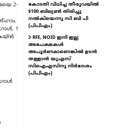
കോടതി വിധിച്ച തീരുവയിൽ
ാമയെ 2-
$100 ബില്യൺ തിരിച്ചു
നൽകിയെന്നു സി ബി പി
ങ്ഹാം,
(പിപിഎം)
ോള്‍, 1
യ്ന്‍
RFE, NOID ഇനി ഇല്ല;
അപേക്ഷകൾ
അപൂർണമാണെങ്കിൽ ഉടൻ
തള്ളാൻ യുഎസ്
സിഐഎസിനു നിർദേശം
(പിപിഎം)
ഗോള്‍
െ