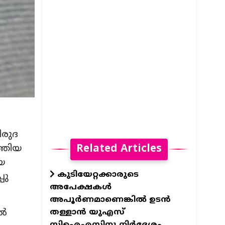
ിരുദ
Related Articles
്തിയ
യ
കുടിയേറ്റക്കാരുടെ
പു
അപേക്ഷകൾ
അപൂർണമാണെങ്കിൽ ഉടൻ
തള്ളാൻ യുഎസ്
ിൽ
സിഐഎസിനു നിർദേശം