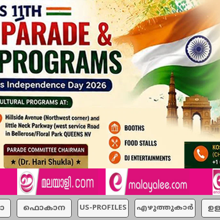
ാ
ഫൊകാന
US-PROFILES
എഴുത്തുകാര്‍
ഉള