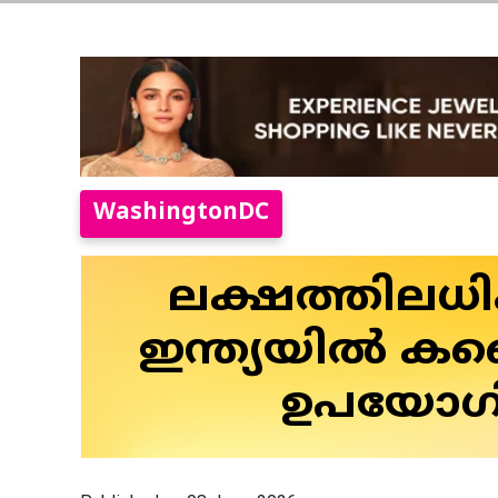
WashingtonDC
ലക്ഷത്തിലധിക
ഇന്ത്യയിൽ ക
ഉപയോഗിച