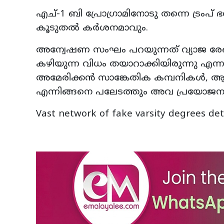
എച്-1 ബി പ്രോഗ്രാമിനോടു തന്നെ ട്രംപ
കൂടുതൽ കർശനമാവും.
അന്വേഷണ സംഘം പറയുന്നത് വ്യാജ ര
കഴിയുന്ന വിധം തയാറാക്കിയിരുന്നു എ
അമേരിക്കൻ സാങ്കേതിക കമ്പനികൾ, ആ
എന്നിങ്ങനെ പലേടത്തും അവ പ്രയോജനപ്പ
Vast network of fake varsity degrees det