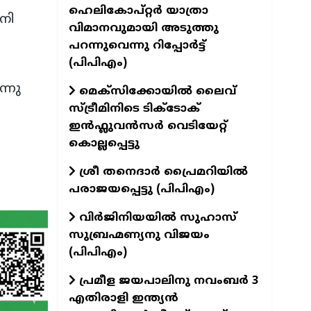
ഹെലികോപ്റ്റർ യാത്രാ
നി
വിമാനവുമായി അടുത്തു
പറന്നുവെന്നു റിപ്പോർട്ട്
(പിപിഎം)
്നു
മെക്സിക്കോയിൽ ലൈവ്
സ്ട്രീമിനിടെ ടിക്‌ടോക്
ഇൻഫ്ലുവൻസർ വെടിയേറ്റ്
കൊല്ലപ്പെട്ടു
ശ്രീ തനെദാർ പ്രൈമറിയിൽ
പരാജയപ്പെട്ടു (പിപിഎം)
വിർജിനിയയിൽ സുഹാസ്
സുബ്രഹ്മണ്യനു വിജയം
(പിപിഎം)
പ്രമീള ജയപാലിനു നവംബർ 3
എതിരാളി ഇന്ത്യൻ