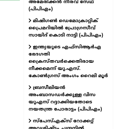
അമേരിക്കൻ നീരവ് സേഥ്
(പിപിഎം)
മിഷിഗൺ ഡെമോക്രാറ്റിക്
പ്രൈമറിയിൽ പ്രോഗ്രസീവ്
സായിദ് കൊടി നാട്ടി (പിപിഎം)
ഇന്ത്യയുടെ എഫ്‌സിആർഎ
ഭേദഗതി
ക്രൈസ്തവർക്കെതിരായ
നീക്കമെന്ന് യു.എസ്.
കോൺഗ്രസ് അംഗം റൈലി മൂർ
ബ്രസീലിയൻ
അംബാസഡർക്കുള്ള വിസ
യുഎസ് റദ്ദാക്കിയതോടെ
നയതന്ത്ര പോരാട്ടം (പിപിഎം)
സ്‌പേസ്‌എക്‌സ് റോക്കറ്റ്
അവശിഷ്ടം ചന്ദ്രനിൽ