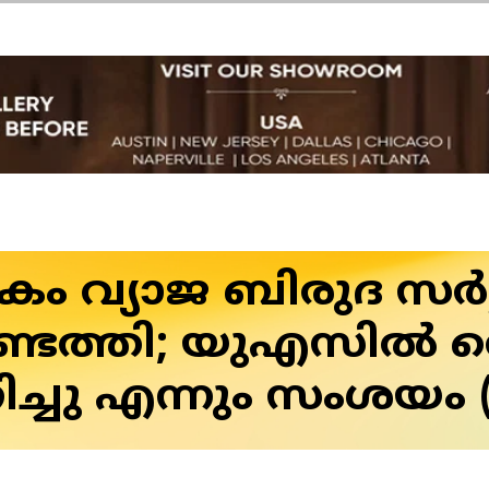
ം വ്യാജ ബിരുദ സർട്
ണ്ടെത്തി; യുഎസിൽ
്ചു എന്നും സംശയം 