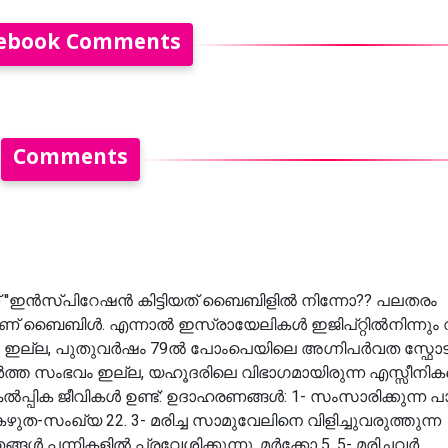
ebook Comments
Comments
ക്ക് ''ഇൻസ്‌പിറേഷൻ കിട്ടിയത് ബൈബിളിൽ നിന്നോ?? പലതരം
ൈബിൾ. എന്നാൽ ഇസ്രായേലികൾ ഇജിപ്റ്റിൽനിന്നും വ
്നും ഇല്ല, പുതുവർഷം 79ൽ പോംപെയിലെ അഗ്നിപർവത സ്ഫോ
ത്ത സംഭവം ഇല്ല, യഹൂദരിലെ വിഭാഗമായിരുന്ന എസ്സീനി
്കൽപ്പിക ജീവികൾ ഉണ്ട്: ഉദാഹരണങ്ങൾ: 1- സംസാരിക്കുന്ന പാമ
 കഴുത-സംഖ്യ 22. 3- മരിച്ച സാമുവേലിനെ വിളിച്ചുവരുത്തുന്ന
ങ്ങൾ പന്നികളിൽ പ്രവേശിക്കുന്നു. മർക്കോ 5. 5- മരിച്ചവർ