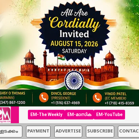
EM-The Weekly
EM-മാസിക
EM-YouTube
്ളടക്കം
PAYMENT
ADVERTISE
SUBSCRIBE
CONTAC