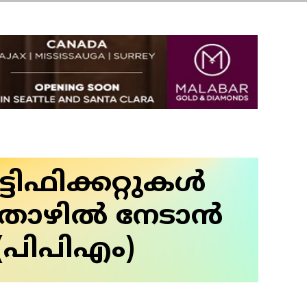
ടിഫിക്കറ്റുകൾ
 തൊഴിൽ നേടാൻ
(പിപിഎം)