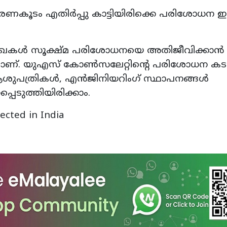
് ഭരണകൂടം എതിർപ്പു കാട്ടിയിരിക്കെ പരിശോധന ഇ
േഖകൾ സൂക്ഷ്‌മ പരിശോധനയെ അതിജീവിക്കാൻ
ന്നാണ്. യുഎസ് കോൺസലേറ്റിന്റെ പരിശോധന കടന
ശുപത്രികൾ, എൻജിനിയറിംഗ് സ്ഥാപനങ്ങൾ
െടുത്തിയിരിക്കാം.
ected in India