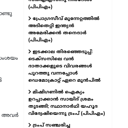
(പിപിഎം)
ൊണ്ടു
പ്രോഗ്രസീവ് മുന്നേറ്റത്തിൽ
അടിതെറ്റി ഇന്ത്യൻ
അമേരിക്കൻ തനെദാർ
(പിപിഎം)
ഇടക്കാല തിരഞ്ഞെടുപ്പ്:
 സംശയം
ടെക്സസിലെ വൻ
ദാതാക്കളുടെ വിവരങ്ങൾ
പുറത്തു വന്നപ്പോൾ
ു
ഡെമോക്രാറ്റ് ഏറെ മുൻപിൽ
മിഷിഗണിൽ ഐക്യം
ഉറപ്പാക്കാൻ സായിദ് ശ്രമം
തുടങ്ങി; സ്ഥാനാർഥി യഹൂദ
വിദ്വേഷിയെന്നു ട്രംപ് (പിപിഎം)
ും അവർ
ട്രംപ് സഞ്ചരിച്ച