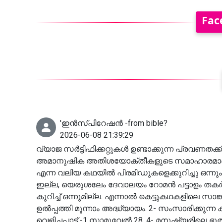
Fac
'ഇൻസ്‌പിറേഷൻ -from bible?
2026-06-08 21:39:29
വ്യാജ സർട്ടിഫിക്കറ്റുകൾ ഉണ്ടാക്കുന്ന പ്രവണത
അമാനുഷിക അതിശയോക്തീകളുടെ സമാഹാരമാണ് ബ
എന്ന വലിയ കഥയിൽ പിരമിഡുകളെക്കുറിച്ചു ഒന
ഇല്ല, യെരുശലേം ദേവാലയം റോമൻ പട്ടാളം തകർ
കുറിച്ച് ഒന്നുമില്ല. എന്നാൽ കെട്ടുകഥകളിലെ സാങ
ഉൽപ്പത്തി മൂന്നാം അദ്ധ്യായം. 2- സംസാരിക്കുന്ന
വെളിച്ചപ്പാട് -1 സാമുവേൽ 28. 4- മനുഷ്യരിലെ ഭൂത