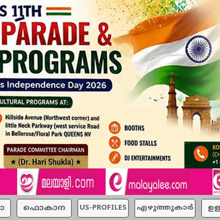
ാ
ഫൊകാന
US-PROFILES
എഴുത്തുകാര്‍
ഉള