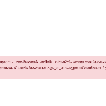
മായ പരാമര്‍ശങ്ങള്‍ പാടില്ല. വ്യക്തിപരമായ അധിക്ഷേപങ
കരമാണ്. അഭിപ്രായങ്ങള്‍ എഴുതുന്നയാളുടേത് മാത്രമാണ്.