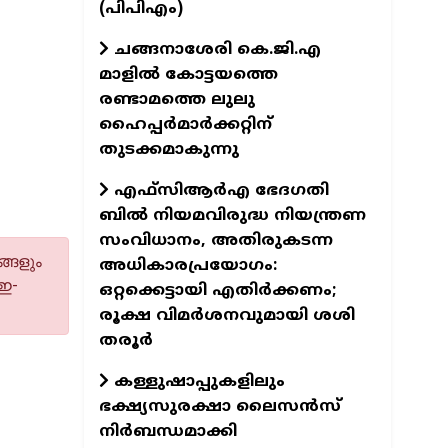
(പിപിഎം)
ചങ്ങനാശേരി കെ.ജി.എ
മാളിൽ കോട്ടയത്തെ
രണ്ടാമത്തെ ലുലു
ഹൈപ്പർമാർക്കറ്റിന്
തുടക്കമാകുന്നു
എഫ്സിആർഎ ഭേദഗതി
ബിൽ നിയമവിരുദ്ധ നിയന്ത്രണ
സംവിധാനം, അതിരുകടന്ന
്ങളും
അധികാരപ്രയോഗം:
 ഇ-
ഒറ്റക്കെട്ടായി എതിർക്കണം;
രൂക്ഷ വിമർശനവുമായി ശശി
തരൂർ
കള്ളുഷാപ്പുകളിലും
ഭക്ഷ്യസുരക്ഷാ ലൈസൻസ്
നിർബന്ധമാക്കി