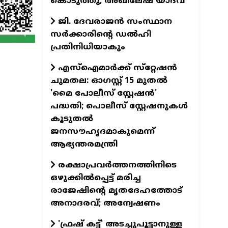
കൊടുത്തു; അഖിലേഷ് യാദവ്
ജി. ദേവരാജൻ സംസ്ഥാന
സർക്കാരിന്‍റെ ഡൽഹി
പ്രതിനിധിയാകും
എസ്‌ഐമാര്‍ക്ക് സ്‌റ്റേഷന്‍
ചുമതല: ഓഗസ്റ്റ് 15 മുതൽ
'മൈ പോലീസ് സ്റ്റേഷൻ'
പദ്ധതി; പൊലീസ് സ്റ്റേഷനുകൾ
കൂടുതല്‍
ജനസൗഹൃദമാകുമെന്ന്
ആഭ്യന്തരമന്ത്രി
രക്ഷാപ്രവര്‍ത്തനത്തിനിടെ
ഒഴുക്കില്‍പ്പെട്ട് മരിച്ച
രാജേഷിന്റെ മൃതദേഹത്തോട്
അനാദരവ്; അന്വേഷണം
'ഫ്രഷ് കട്ട്' അടച്ചുപൂട്ടാനുള്ള