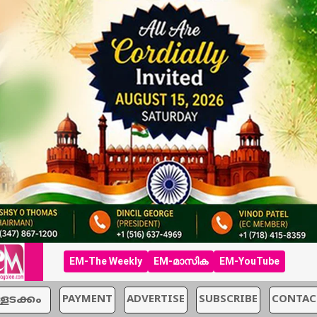
EM-The Weekly
EM-മാസിക
EM-YouTube
്ളടക്കം
PAYMENT
ADVERTISE
SUBSCRIBE
CONTAC