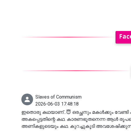
Fac
Slaves of Communism
2026-06-03 17:48:18
ഇതൊരു കഥയാണ്...😇 ഒരച്ഛനും മകൾക്കും വേണ്ടി കമ
അകപ്പെട്ടതിന്റെ കഥ. കാരണഭൂതനെന്ന ആൾ രൂപത
അണികളുടെയും കഥ. കുറച്ചുകൂടി അവശേഷിക്കുന്ന