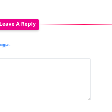
Leave A Reply
െയ്യുക