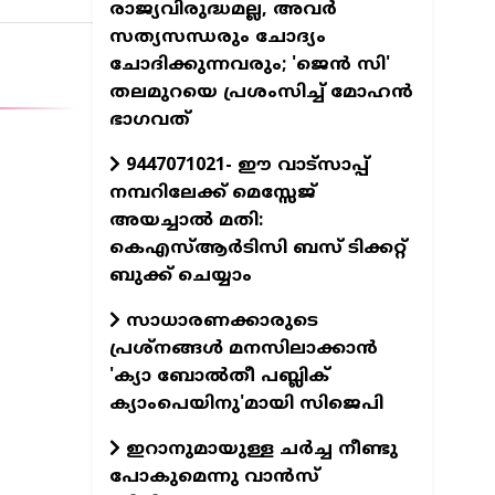
രാജ്യവിരുദ്ധമല്ല, അവർ
സത്യസന്ധരും ചോദ്യം
ചോദിക്കുന്നവരും; 'ജെൻ സി'
തലമുറയെ പ്രശംസിച്ച് മോഹൻ
ഭാഗവത്
9447071021- ഈ വാട്സാപ്പ്
നമ്പറിലേക്ക് മെസ്സേജ്
അയച്ചാൽ മതി:
കെഎസ്ആർടിസി ബസ് ടിക്കറ്റ്
ബുക്ക് ചെയ്യാം
സാധാരണക്കാരുടെ
പ്രശ്നങ്ങൾ മനസിലാക്കാൻ
'ക‍്യാ ബോൽതീ പബ്ലിക്
ക‍്യാംപെയിനു'മായി സിജെപി
ഇറാനുമായുള്ള ചർച്ച നീണ്ടു
പോകുമെന്നു വാൻസ്‌