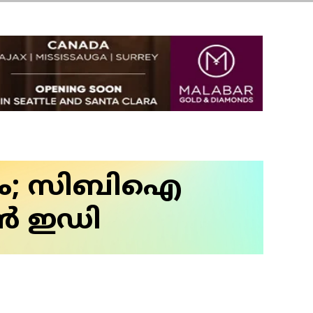
ം; സിബിഐ​
ൻ​ ഇഡി