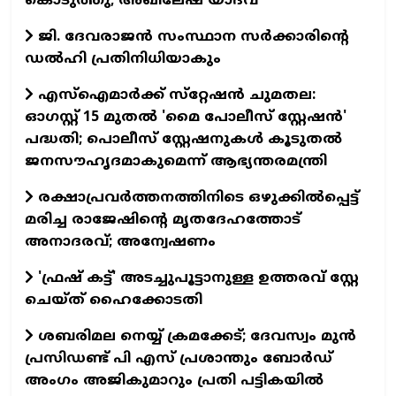
കൊടുത്തു; അഖിലേഷ് യാദവ്
ജി. ദേവരാജൻ സംസ്ഥാന സർക്കാരിന്‍റെ
ഡൽഹി പ്രതിനിധിയാകും
എസ്‌ഐമാര്‍ക്ക് സ്‌റ്റേഷന്‍ ചുമതല:
ഓഗസ്റ്റ് 15 മുതൽ 'മൈ പോലീസ് സ്റ്റേഷൻ'
പദ്ധതി; പൊലീസ് സ്റ്റേഷനുകൾ കൂടുതല്‍
ജനസൗഹൃദമാകുമെന്ന് ആഭ്യന്തരമന്ത്രി
രക്ഷാപ്രവര്‍ത്തനത്തിനിടെ ഒഴുക്കില്‍പ്പെട്ട്
മരിച്ച രാജേഷിന്റെ മൃതദേഹത്തോട്
അനാദരവ്; അന്വേഷണം
'ഫ്രഷ് കട്ട്' അടച്ചുപൂട്ടാനുള്ള ഉത്തരവ് സ്റ്റേ
ചെയ്ത് ഹൈക്കോടതി
ശബരിമല നെയ്യ് ക്രമക്കേട്; ദേവസ്വം മുന്‍
പ്രസിഡണ്ട് പി എസ് പ്രശാന്തും ബോര്‍ഡ്
അംഗം അജികുമാറും പ്രതി പട്ടികയിൽ