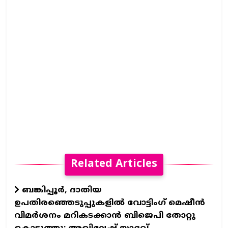
Related Articles
ബങ്കിപ്പൂർ, ദാതിയ
ഉപതിരഞ്ഞെടുപ്പുകളിൽ വോട്ടിംഗ് മെഷീൻ
വിമർശനം മറികടക്കാൻ ബിജെപി തോറ്റു