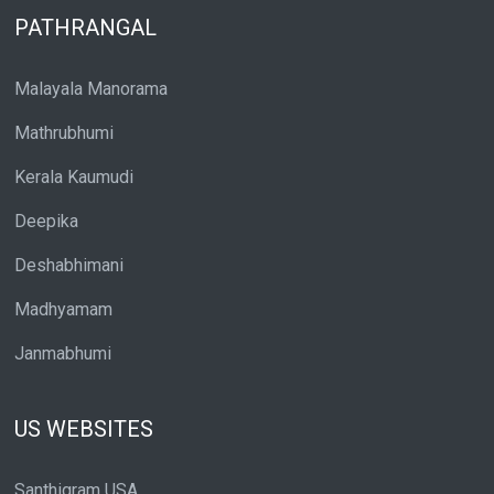
PATHRANGAL
Malayala Manorama
Mathrubhumi
Kerala Kaumudi
Deepika
Deshabhimani
Madhyamam
Janmabhumi
US WEBSITES
Santhigram USA