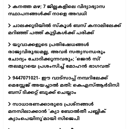
കനത്ത മഴ; 7 ജില്ലകളിലെ വിദ്യാഭ്യാസ
സ്ഥാപനങ്ങള്‍ക്ക് നാളെ അവധി
ചാലക്കുടിയില്‍ സ്‌കൂള്‍ ബസ് കനാലിലേക്ക്
മറിഞ്ഞ് പത്ത് കുട്ടികള്‍ക്ക് പരിക്ക്
യുവാക്കളുടെ പ്രതിഷേധങ്ങൾ
രാജ്യവിരുദ്ധമല്ല, അവർ സത്യസന്ധരും
ചോദ്യം ചോദിക്കുന്നവരും; 'ജെൻ സി'
തലമുറയെ പ്രശംസിച്ച് മോഹൻ ഭാഗവത്
9447071021- ഈ വാട്സാപ്പ് നമ്പറിലേക്ക്
മെസ്സേജ് അയച്ചാൽ മതി: കെഎസ്ആർടിസി
ബസ് ടിക്കറ്റ് ബുക്ക് ചെയ്യാം
സാധാരണക്കാരുടെ പ്രശ്നങ്ങൾ
മനസിലാക്കാൻ 'ക‍്യാ ബോൽതീ പബ്ലിക്
ക‍്യാംപെയിനു'മായി സിജെപി