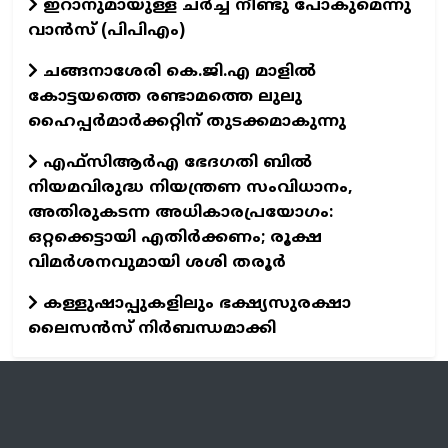
ഇറാനുമായുള്ള ചർച്ച നീണ്ടു പോകുമെന്നു
വാൻസ്‌ (പിപിഎം)
ചങ്ങനാശേരി കെ.ജി.എ മാളിൽ
കോട്ടയത്തെ രണ്ടാമത്തെ ലുലു
ഹൈപ്പർമാർക്കറ്റിന് തുടക്കമാകുന്നു
എഫ്സിആർഎ ഭേദഗതി ബിൽ
നിയമവിരുദ്ധ നിയന്ത്രണ സംവിധാനം,
അതിരുകടന്ന അധികാരപ്രയോഗം:
ഒറ്റക്കെട്ടായി എതിർക്കണം; രൂക്ഷ
വിമർശനവുമായി ശശി തരൂർ
കള്ളുഷാപ്പുകളിലും ഭക്ഷ്യസുരക്ഷാ
ലൈസൻസ് നിർബന്ധമാക്കി