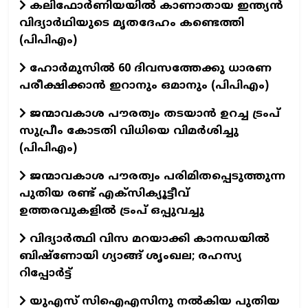
കലിഫോർണിയയിൽ കാണാതായ ഇന്ത്യൻ
വിദ്യാർഥിയുടെ മൃതദേഹം കണ്ടെത്തി
(പിപിഎം)
ഹോർമുസിൽ 60 ദിവസത്തേക്കു ധാരണ
പരീക്ഷിക്കാൻ ഇറാനും ഒമാനും (പിപിഎം)
ജന്മാവകാശ പൗരത്വം തടയാൻ ഉറച്ച ട്രംപ്
സുപ്രീം കോടതി വിധിയെ വിമർശിച്ചു
(പിപിഎം)
ജന്മാവകാശ പൗരത്വം പരിമിതപ്പെടുത്തുന്ന
പുതിയ രണ്ട് എക്സിക്യൂട്ടീവ്
ഉത്തരവുകളിൽ ട്രംപ് ഒപ്പുവച്ചു
വിദ്യാർത്ഥി വിസ മറയാക്കി കാനഡയിൽ
ബിഷ്‌ണോയി ഗ്യാങ്ങ് ശൃംഖല; രഹസ്യ
റിപ്പോർട്ട്
യുഎസ് സിഐഎസിനു നൽകിയ പുതിയ