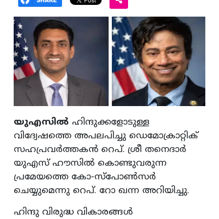
യുഎസിൽ
ഹിന്ദുക്കളോടുള്ള
വിദ്വേഷത്തെ അപലപിച്ചു ഡെമോക്രാറ്റിക്
സഹപ്രവർത്തകൻ റെപ്. ശ്രീ തനെദാർ
യുഎസ് ഹൗസിൽ കൊണ്ടുവരുന്ന
പ്രമേയത്തെ കോ-സ്പോൺസർ
ചെയ്യുമെന്നു റെപ്. റോ ഖന്ന അറിയിച്ചു.
ഹിന്ദു വിരുദ്ധ വികാരങ്ങൾ