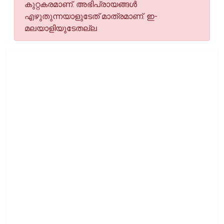
കുറ്റകരമാണ്. അഭിപ്രായങ്ങള്‍
എഴുതുന്നയാളുടേത് മാത്രമാണ്. ഇ-
മലയാളിയുടേതല്ല