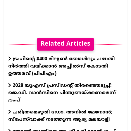
Related Articles
ട്രംപിന്റെ $400 മില്യൺ ബോൾറൂം പദ്ധതി
നിർത്തി വയ്ക്കാൻ അപ്പീൽസ് കോടതി
ഉത്തരവ് (പിപിഎം)
2028 യുഎസ് പ്രസിഡന്റ് തിരഞ്ഞെടുപ്പ്:
ജെ.ഡി. വാൻസിനെ പിന്തുണയ്ക്കണമെന്ന്
ട്രംപ്
ചരിത്രമെഴുതി ഡോ. അനിൽ മേനോൻ;
സ്പേസ്‌വാക്ക് നടത്തുന്ന ആദ്യ മലയാളി