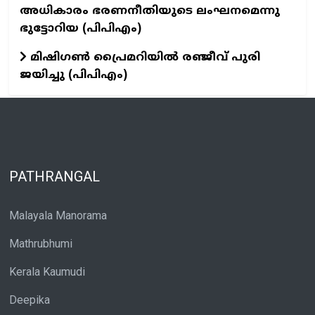
അധികാരം ഭരണനീതിയുടെ ലംഘനമെന്നു
ഭുട്ടോറിയ (പിപിഎം)
മിഷിഗൺ പ്രൈമറിയിൽ രഞ്ജീവ്‌ പുരി
ജയിച്ചു (പിപിഎം)
PATHRANGAL
Malayala Manorama
Mathrubhumi
Kerala Kaumudi
Deepika