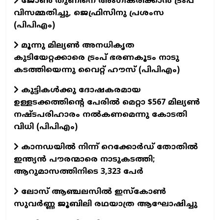
ജോൺ തുണിനെ അംഗീകരിക്കാൻ ട്രംപ്
വിസമ്മതിച്ചു, ജെഫ്രിസിനു പ്രശംസ
(പിപിഎം)
മൂന്നു മില്യൺ അനധികൃത
കുടിയേറ്റക്കാരെ ട്രംപ് ഭരണകൂടം നാടു
കടത്തിയെന്നു വൈറ്റ് ഹൗസ് (പിപിഎം)
കുട്ടികൾക്കു ദോഷകരമായ
ഉള്ളടക്കത്തിന്റെ പേരിൽ മെറ്റാ $567 മില്യൺ
നഷ്ടപരിഹാരം നൽകണമെന്നു കോടതി
വിധി (പിപിഎം)
കാനഡയില്‍ നിന്ന് റെക്കോര്‍ഡ് തോതില്‍
ഇന്ത്യന്‍ പൗരന്മാരെ നാടുകടത്തി;
ആറുമാസത്തിനിടെ 3,323 പേര്‍
ലോസ് ആഞ്ചലസില്‍ ഇസ്‌കോണ്‍
സുവര്‍ണ്ണ ജൂബിലി രഥയാത്ര ആഘോഷിച്ചു