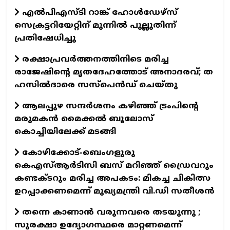
എൽപിഎസ്ടി റാങ്ക് ഹോൾഡേഴ്സ്
സെക്രട്ടറിയേറ്റിന് മുന്നിൽ പുല്ലുതിന്ന്
പ്രതിഷേധിച്ചു
രക്ഷാപ്രവർത്തനത്തിനിടെ മരിച്ച
രാജേഷിന്റെ മൃതദേഹത്തോട് അനാദരവ്; ത​
ഹസിൽദാരെ സസ്പെൻഡ് ചെയ്തു
ആലപ്പുഴ സന്ദർശനം കഴിഞ്ഞ് ട്രംപിൻ്റെ
മരുമകൻ മൈക്കൽ ബൂലോസ്
കൊച്ചിയിലേക്ക് മടങ്ങി
കോഴിക്കോട്-ബെംഗളുരു
കെഎസ്ആര്‍ടിസി ബസ് മറിഞ്ഞ് ഡ്രൈവറും
കണ്ടക്ടറും മരിച്ച അപകടം: മികച്ച ചികിത്സ
ഉറപ്പാക്കണമെന്ന് മുഖ്യമന്ത്രി വി.ഡി സതീശൻ
തന്നെ കാണാൻ വരുന്നവരെ തടയുന്നു ;
സുരക്ഷാ ഉദ‍്യോഗസ്ഥരെ മാറ്റണമെന്ന്