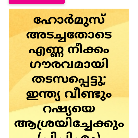
ഹോർമുസ്
അടച്ചതോടെ
എണ്ണ നീക്കം
ഗൗരവമായി
തടസപ്പെട്ടു;
ഇന്ത്യ വീണ്ടും
റഷ്യയെ
ആശ്രയിച്ചേക്കും