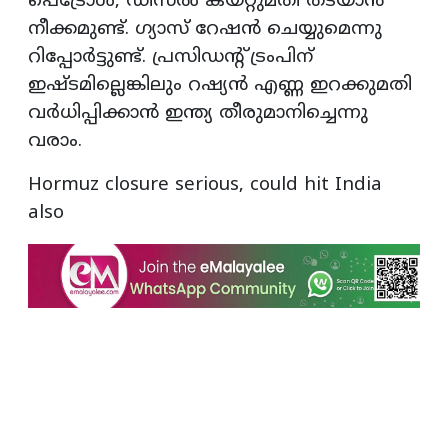
പെട്രോൾ, ഡീസൽ കയറ്റുമതി തടയാൻ
നീക്കമുണ്ട്. ഗ്യാസ് റേഷൻ ചെയ്യുമെന്നു
റിപ്പോർട്ടുണ്ട്. പ്രസിഡന്റ് ട്രംപിന്
ഇഷ്ടമില്ലെങ്കിലും റഷ്യൻ എണ്ണ ഇറക്കുമതി
വർധിപ്പിക്കാൻ ഇന്ത്യ തീരുമാനിച്ചെന്നു
വരാം.
Hormuz closure serious, could hit India
also