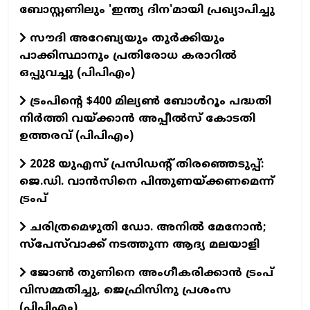
ബോസ്റ്റണിലും 'ഇന്ത്യ ദിന'മായി പ്രഖ്യാപിച്ചു
സൗദി അറേബ്യയും തുർക്കിയും
പാക്കിസ്ഥാനും പ്രതിരോധ കരാറിൽ
ഒപ്പുവച്ചു (പിപിഎം)
ട്രംപിന്റെ $400 മില്യൺ ബോൾറൂം പദ്ധതി
നിർത്തി വയ്ക്കാൻ അപ്പീൽസ് കോടതി
ഉത്തരവ് (പിപിഎം)
2028 യുഎസ് പ്രസിഡന്റ് തിരഞ്ഞെടുപ്പ്:
ജെ.ഡി. വാൻസിനെ പിന്തുണയ്ക്കണമെന്ന്
ട്രംപ്
ചരിത്രമെഴുതി ഡോ. അനിൽ മേനോൻ;
സ്പേസ്‌വാക്ക് നടത്തുന്ന ആദ്യ മലയാളി
ജോൺ തുണിനെ അംഗീകരിക്കാൻ ട്രംപ്
വിസമ്മതിച്ചു, ജെഫ്രിസിനു പ്രശംസ
(പിപിഎം)