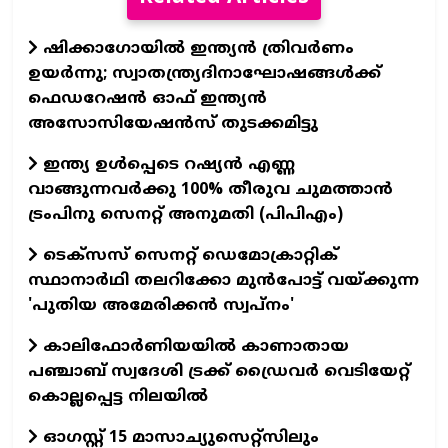
ഷിക്കാഗോയിൽ ഇന്ത്യൻ ത്രിവർണം
ഉയർന്നു; സ്വാതന്ത്ര്യദിനാഘോഷങ്ങൾക്ക്
ഫെഡറേഷൻ ഓഫ് ഇന്ത്യൻ
അസോസിയേഷൻസ് തുടക്കമിട്ടു
ഇന്ത്യ ഉൾപ്പെടെ റഷ്യൻ എണ്ണ
വാങ്ങുന്നവർക്കു 100% തീരുവ ചുമത്താൻ
ട്രംപിനു സെനറ്റ് അനുമതി (പിപിഎം)
ടെക്സസ് സെനറ്റ് ഡെമോക്രാറ്റിക്
സ്ഥാനാർഥി തലറിക്കോ മുൻപോട്ട് വയ്ക്കുന്ന
'പുതിയ അമേരിക്കൻ സ്വപ്നം'
കാലിഫോര്‍ണിയയില്‍ കാണാതായ
പഞ്ചാബ് സ്വദേശി ട്രക്ക് ഡ്രൈവര്‍ വെടിയേറ്റ്
കൊല്ലപ്പെട്ട നിലയില്‍
ഓഗസ്റ്റ് 15 മാസാച്യുസെറ്റ്സിലും