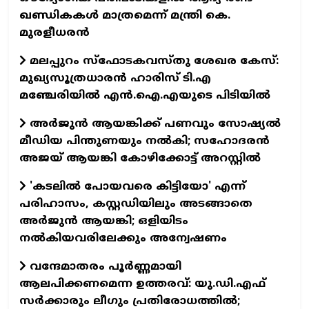
ഖണ്ഡികകൾ മാത്രമെന്ന് മന്ത്രി കെ.
മുരളീധരൻ
മലപ്പുറം സ്‌ഫോടകവസ്തു ശേഖര കേസ്:
മുഖ്യസൂത്രധാരൻ ഹാരിസ് ടി.എ
മഞ്ചേരിയിൽ എൻ.ഐ.എയുടെ പിടിയിൽ
അർജുൻ ആയങ്കിക്ക് പണവും സോഷ്യൽ
മീഡിയ പിന്തുണയും നൽകി; സഹോദരൻ
അജയ് ആയങ്കി കോഴിക്കോട്ട് അറസ്റ്റിൽ
'കടലിൽ പോയവരെ കിട്ടിയോ' എന്ന്
പരിഹാസം, കസ്റ്റഡിയിലും അടങ്ങാതെ
അർജുൻ ആയങ്കി; ഒളിയിടം
നൽകിയവരിലേക്കും അന്വേഷണം
വന്ദേമാതരം പൂർണ്ണമായി
ആലപിക്കണമെന്ന ഉത്തരവ്: യു.ഡി.എഫ്
സർക്കാരും ലീഗും പ്രതിരോധത്തിൽ;