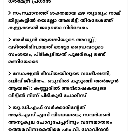
ധർമേന്ദ്ര പ്രധാൻ
സംസ്ഥാനത്ത് ശക്തമായ മഴ തുടരും: നാല്
ജില്ലകളിൽ യെല്ലോ അലർട്ട്; തീരദേശത്ത്
കള്ളക്കടൽ ജാഗ്രതാ നിർദേശം
അർജുൻ ആയങ്കിയുടെ അറസ്റ്റ് ;
വഴിത്തിരിവായത് ഓട്ടോ ഡ്രൈവറുടെ
സംശയം, പിടികൂടിയത് പുലർച്ചെ രണ്ട്
മണിയോടെ
സോഷ്യൽ മീഡിയയിലൂടെ വധഭീഷണി,
ഒളിവ് ജീവിതം, ഒടുവിൽ കുടുങ്ങി അർജുൻ
ആയങ്കി ; കണ്ണൂരിൽ അഭിഭാഷകയുടെ
വീട്ടിൽ നിന്ന് പിടികൂടി പോലീസ്
യു.ഡി.എഫ് സർക്കാരിന്റേത്
ആർ.എസ്.എസ് വിധേയത്വം; സവർക്കർ
അനുകൂല ചോദ്യപേപ്പറിനും വന്ദേമാതരം
ഉത്തരവിനുമെതിരെ എം.വി. ഗോവിന്ദൻ