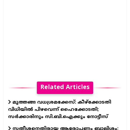
Related Articles
മുത്തങ്ങ വധശ്രമക്കേസ്: കീഴ്‌ക്കോടതി
വിധിയിൽ പിഴവെന്ന് ഹൈക്കോടതി;
സർക്കാരിനും സി.ബി.ഐക്കും നോട്ടീസ്
സതീശനെതിരായ ആരോപണം ബാലിശം;