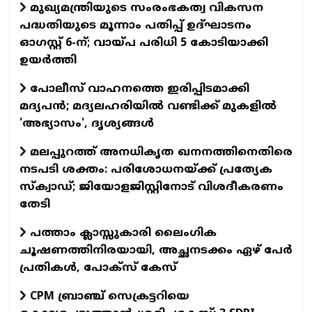
മുഖ്യമന്ത്രിയുടെ സംരംഭകത്വ വികസന
പദ്ധതിയുടെ മൂന്നാം പതിപ്പ് ഉദ്ഘാടനം
ഓഗസ്റ്റ് 6-ന്; വായ്പ പരിധി 5 കോടിയാക്കി
ഉയർത്തി
പോലീസ് വാഹനത്തെ ഇരിപ്പിടമാക്കി
മദ്യപന്‍; മദ്യലഹരിയില്‍ വണ്ടിക്ക് മുകളില്‍
'അഭ്യാസം', ദൃശ്യങ്ങള്‍
മലപ്പുറത്ത് അനധികൃത ഖനനത്തിനെതിരെ
നടപടി ശക്തം: പരിശോധനയ്ക്ക് പ്രത്യേക
സ്‌ക്വാഡ്; ജിയോളജിസ്റ്റിനോട് വിശദീകരണം
തേടി
പത്താം ക്ലാസ്സുകാരി ലൈംഗിക
ചൂഷണത്തിനിരയായി, അച്ഛനടക്കം ഏഴ് പേര്‍
പ്രതികള്‍, പോക്‌സ് കേസ്
CPM ബ്രാഞ്ച് സെക്രട്ടറിയെ