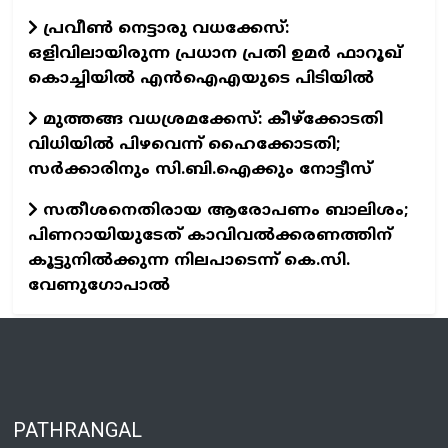
പ്രവീൺ നെട്ടാരു വധക്കേസ്:
ഒളിവിലായിരുന്ന പ്രധാന പ്രതി ഉമർ ഫാറൂഖ്
കൊച്ചിയിൽ എൻഐഎയുടെ പിടിയിൽ
മുത്തങ്ങ വധശ്രമക്കേസ്: കീഴ്‌ക്കോടതി
വിധിയിൽ പിഴവെന്ന് ഹൈക്കോടതി;
സർക്കാരിനും സി.ബി.ഐക്കും നോട്ടീസ്
സതീശനെതിരായ ആരോപണം ബാലിശം;
പിണറായിയുടേത് കാവിവൽക്കരണത്തിന്
കൂട്ടുനിൽക്കുന്ന നിലപാടെന്ന് കെ.സി.
വേണുഗോപാൽ
PATHRANGAL