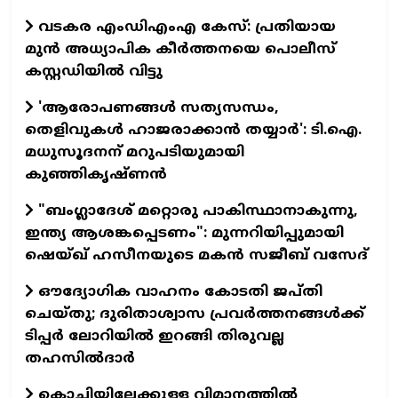
വടകര എംഡിഎംഎ കേസ്: പ്രതിയായ
മുൻ അധ്യാപിക കീർത്തനയെ പൊലീസ്
കസ്റ്റഡിയിൽ വിട്ടു
​'ആരോപണങ്ങൾ സത്യസന്ധം,
തെളിവുകൾ ഹാജരാക്കാൻ തയ്യാർ': ടി.ഐ.
മധുസൂദനന് മറുപടിയുമായി
കുഞ്ഞികൃഷ്ണൻ
"ബംഗ്ലാദേശ് മറ്റൊരു പാകിസ്ഥാനാകുന്നു,
ഇന്ത്യ ആശങ്കപ്പെടണം": മുന്നറിയിപ്പുമായി
ഷെയ്ഖ് ഹസീനയുടെ മകൻ സജീബ് വസേദ്
ഔദ്യോഗിക വാഹനം കോടതി ജപ്തി
ചെയ്തു; ദുരിതാശ്വാസ പ്രവർത്തനങ്ങൾക്ക്
ടിപ്പർ ലോറിയിൽ ഇറങ്ങി തിരുവല്ല
തഹസിൽദാർ
കൊച്ചിയിലേക്കുള്ള വിമാനത്തിൽ