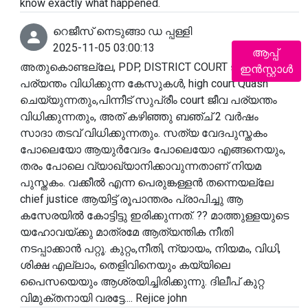
know exactly what happened.
റെജീസ് നെടുങ്ങാ ഡ പ്പള്ളി
2025-11-05 03:00:13
ആപ്പ്
അതുകൊണ്ടല്ലേ, PDP, DISTRICT COURT ജീവ
ഇൻസ്റ്റാൾ
പര്യന്തം വിധിക്കുന്ന കേസുകൾ, high court Quash
ചെയ്യുന്നതും,പിന്നീട് സുപ്രീം court ജീവ പര്യന്തം
വിധിക്കുന്നതും, അത് കഴിഞ്ഞു ബഞ്ച് 2 വർഷം
സാദാ തടവ് വിധിക്കുന്നതും. സത്യ വേദപുസ്തകം
പോലെയോ ആയുർവേദം പോലെയോ എങ്ങനെയും,
തരം പോലെ വ്യാഖ്യാനിക്കാവുന്നതാണ് നിയമ
പുസ്തകം. വക്കീൽ എന്ന പെരുങ്കള്ളൻ തന്നെയല്ലേ
chief justice ആയിട്ട് രൂപാന്തരം പ്രാപിച്ചു ആ
കസേരയിൽ കോട്ടിട്ടു ഇരിക്കുന്നത്. ?? മാത്തുള്ളയുടെ
യഹോവയ്ക്കു മാത്രമേ ആത്യന്തിക നീതി
നടപ്പാക്കാൻ പറ്റൂ. കുറ്റം,നീതി, ന്യായം, നിയമം, വിധി,
ശിക്ഷ എല്ലാം, തെളിവിനെയും കയ്യിലെ
പൈസയെയും ആശ്രയിച്ചിരിക്കുന്നു. ദിലീപ് കുറ്റ
വിമുക്തനായി വരട്ടേ.... Rejice john