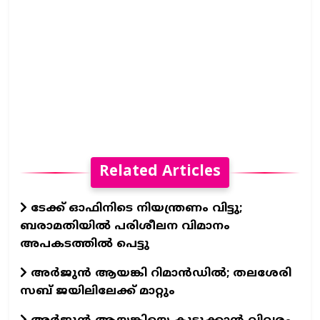
Related Articles
ടേക്ക് ഓഫിനിടെ നിയന്ത്രണം വിട്ടു;
ബരാമതിയിൽ പരിശീലന വിമാനം
അപകടത്തിൽ പെട്ടു
അർജുൻ ആയങ്കി റിമാൻഡിൽ; തലശേരി
സബ് ജയിലിലേക്ക് മാറ്റും