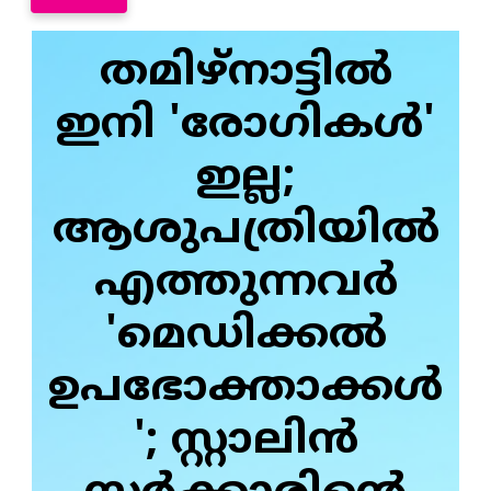
തമിഴ്‌നാട്ടിൽ
ഇനി 'രോഗികൾ'
ഇല്ല;
ആശുപത്രിയിൽ
എത്തുന്നവർ
'മെഡിക്കൽ
ഉപഭോക്താക്കൾ
'; സ്റ്റാലിൻ