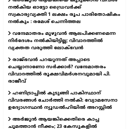
അർജുൻ ആയങ്കിയെ കുടുക്കാൻ വിവരം
നൽകിയ ഓട്ടോ ഡ്രൈവർക്ക്
സ്വകാര്യവ്യക്തി 1 ലക്ഷം രൂപ പാരിതോഷികം
നൽകും : രമേശ് ചെന്നിത്തല
വന്ദേമാതരം മുഴുവൻ ആലപിക്കണമെന്ന
നിർദേശം നൽകിയിട്ടില്ല; വിവാദത്തിൽ
വ്യക്തത വരുത്തി ലോക്ഭവൻ
രാജ്ഭവൻ പറയുന്നത് അപ്പാടെ
ചെയ്യാനാണോ സർക്കാർ? വന്ദേമാതരം
വിവാദത്തിൽ രൂക്ഷവിമർശനവുമായി പി.
രാജീവ്
ഹണിട്രാപ്പിൽ കുടുങ്ങി പാകിസ്ഥാന്
വിവരങ്ങൾ ചോർത്തി നൽകി: വ്യോമസേനാ
ഉദ്യോഗസ്ഥൻ ന്യൂഡൽഹിയിൽ അറസ്റ്റിൽ
അർജുൻ ആയങ്കിക്കെതിരെ കാപ്പ
ചുമത്താൻ നീക്കം; 23 കേസുകളിൽ