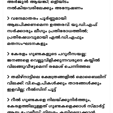
അർജുൻ ആയങ്കി; ഒളിയിടം
നൽകിയവരിലേക്കും അന്വേഷണം
വന്ദേമാതരം പൂർണ്ണമായി
ആലപിക്കണമെന്ന ഉത്തരവ്: യു.ഡി.എഫ്
സർക്കാരും ലീഗും പ്രതിരോധത്തിൽ;
പ്രതിഷേധവുമായി എൽ.ഡി.എഫും
മതസംഘടനകളും
കേരളം ഗുണ്ടകളുടെ പറുദീസയല്ല;
ജനങ്ങളെ വെല്ലുവിളിക്കുന്നവരുടെ കയ്യിൽ
വിലങ്ങുവീഴുമെന്ന് രമേശ് ചെന്നിത്തല
തമിഴ്‌നാട്ടിലെ ക്ഷേത്രങ്ങളിൽ മൊബൈലിന്
വിലക്ക്: വി.ഐ.പികൾക്കും താരങ്ങൾക്കും
ഇളവില്ല; റീൽസിന് പൂട്ട്
റീൽ ഗുണ്ടകളെ നിലയ്ക്കുനിർത്തും,
കേരളത്തിലുള്ളത് ഗുണ്ടകളെക്കാൾ സ്മാർട്ട്
ആയ പോലീസ്; നിയമം കയ്യിലെടുക്കാൻ