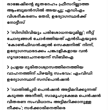
രാജേഷിന്റെ മൃതദേഹം ഫ്രീസറില്ലാത്ത
ആംബുലൻസിൽ അയച്ചു; എഡിഎം
വിശദീകരണം തേടി, ഉദ്യോഗസ്ഥർക്ക്
നോട്ടീസ്
'സിസിടിവിയും പരിശോധനയുമില്ല'; നീറ്റ്
ചോദ്യങ്ങൾ ചോർത്തിയത് എൻടിഎയുടെ
'കോൺഫിഡൻഷ്യൽ സെക്ഷനിൽ' നിന്ന്,
ഉദ്യോഗസ്ഥരടക്കം പങ്കാളികളായ വൻ
ഗൂഢാലോചനയെന്ന് സിബിഐ
പ്രളയ ദുരിതാശ്വാസത്തിനെത്തിയ
വാഹനത്തിന് പിഴയിട്ട സംഭവം: എംവിഡി
ഉദ്യോഗസ്ഥന് സസ്പെൻഷൻ
​'വാതിൽപ്പടി പെൻഷൻ അട്ടിമറിക്കുന്നത്
കടുത്ത അനീതി, സാമൂഹ്യക്ഷേമ പെൻഷൻ
വിതരണ സംവിധാനം അട്ടിമറിക്കാനുള്ള
നീക്കം'; സർക്കാരിനെതിരെ