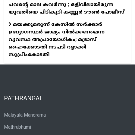
പവന്റെ മാല കവർന്നു ; ഒളിവിലായിരുന്ന
യുവതിയെ പിടികൂടി കണ്ണൂർ ടൗൺ പോലീസ്
മയക്കുമരുന്ന് കേസിൽ സർക്കാർ
ഉദ്യോഗസ്ഥർ ജാമ്യം നിൽക്കണമെന്ന
വ്യവസ്ഥ അപ്രായോഗികം; മദ്രാസ്
ഹൈക്കോടതി നടപടി റദ്ദാക്കി
സുപ്രീംകോടതി
PATHRANGAL
Malayala Manorama
Mathrubhumi