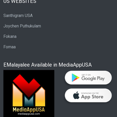
US WEBSITES
Santhigram USA
Joychen Puthukulam
Fokana
Fomaa
EMalayalee Available in MediaAppUSA