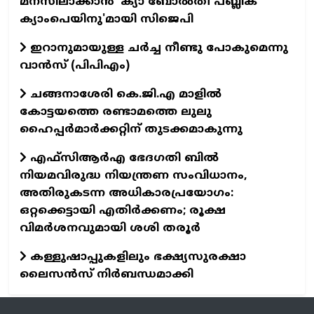
മനസിലാക്കാൻ 'ക‍്യാ ബോൽതീ പബ്ലിക്
ക‍്യാംപെയിനു'മായി സിജെപി
ഇറാനുമായുള്ള ചർച്ച നീണ്ടു പോകുമെന്നു
വാൻസ്‌ (പിപിഎം)
ചങ്ങനാശേരി കെ.ജി.എ മാളിൽ
കോട്ടയത്തെ രണ്ടാമത്തെ ലുലു
ഹൈപ്പർമാർക്കറ്റിന് തുടക്കമാകുന്നു
എഫ്സിആർഎ ഭേദഗതി ബിൽ
നിയമവിരുദ്ധ നിയന്ത്രണ സംവിധാനം,
അതിരുകടന്ന അധികാരപ്രയോഗം:
ഒറ്റക്കെട്ടായി എതിർക്കണം; രൂക്ഷ
വിമർശനവുമായി ശശി തരൂർ
കള്ളുഷാപ്പുകളിലും ഭക്ഷ്യസുരക്ഷാ
ലൈസൻസ് നിർബന്ധമാക്കി