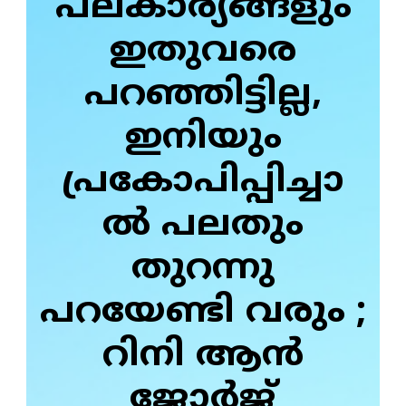
പലകാര്യങ്ങളും
ഇതുവരെ
പറഞ്ഞിട്ടില്ല,
ഇനിയും
പ്രകോപിപ്പിച്ചാ
ൽ പലതും
തുറന്നു
പറയേണ്ടി വരും ;
റിനി ആൻ
ജോർജ്