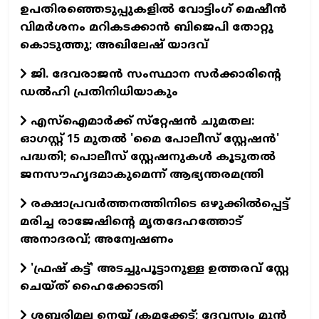
ഉപതിരഞ്ഞെടുപ്പുകളിൽ വോട്ടിംഗ് മെഷീൻ
വിമർശനം മറികടക്കാൻ ബിജെപി തോറ്റു
കൊടുത്തു; അഖിലേഷ് യാദവ്
ജി. ദേവരാജൻ സംസ്ഥാന സർക്കാരിന്‍റെ
ഡൽഹി പ്രതിനിധിയാകും
എസ്‌ഐമാര്‍ക്ക് സ്‌റ്റേഷന്‍ ചുമതല:
ഓഗസ്റ്റ് 15 മുതൽ 'മൈ പോലീസ് സ്റ്റേഷൻ'
പദ്ധതി; പൊലീസ് സ്റ്റേഷനുകൾ കൂടുതല്‍
ജനസൗഹൃദമാകുമെന്ന് ആഭ്യന്തരമന്ത്രി
രക്ഷാപ്രവര്‍ത്തനത്തിനിടെ ഒഴുക്കില്‍പ്പെട്ട്
മരിച്ച രാജേഷിന്റെ മൃതദേഹത്തോട്
അനാദരവ്; അന്വേഷണം
'ഫ്രഷ് കട്ട്' അടച്ചുപൂട്ടാനുള്ള ഉത്തരവ് സ്റ്റേ
ചെയ്ത് ഹൈക്കോടതി
ശബരിമല നെയ്യ് ക്രമക്കേട്; ദേവസ്വം മുന്‍