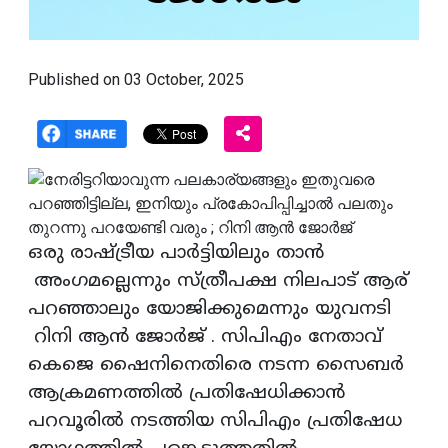
Published on 03 October, 2025
ഒരു രാഷ്ട്രീയ പാർട്ടിയിലും താന്‍
അംഗമല്ലെന്നും സ്ത്രീപക്ഷ നിലപാട് ആര്
പറഞ്ഞാലും യോജിക്കുമെന്നും യുവനടി
റിനി ആൻ ജോർജ് . സിപിഎം നേതാവ്
കെജെ ഷൈനിനെതിരെ നടന്ന സൈബർ
ആക്രമണത്തിൽ പ്രതിഷേധിക്കാൻ
പറവൂരിൽ നടത്തിയ സിപിഎം പ്രതിഷേധ