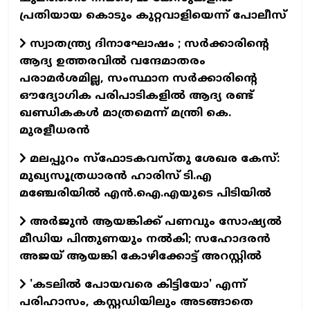
പ്രതിയായ കൊടും കുറ്റവാളിയെന്ന് പോലീസ്
സ്വാതന്ത്ര്യ ദിനാഘോഷം ; സർക്കാരിന്റെ
ആദ്യ ഉത്തരവിൽ വന്ദേമാതരം
പരാമർശമില്ല, സംസ്ഥാന സർക്കാരിന്റെ
ഔദ്യോഗിക പരിപാടികളിൽ ആദ്യ രണ്ട്
ഖണ്ഡികകൾ മാത്രമെന്ന് മന്ത്രി കെ.
മുരളീധരൻ
മലപ്പുറം സ്‌ഫോടകവസ്തു ശേഖര കേസ്:
മുഖ്യസൂത്രധാരൻ ഹാരിസ് ടി.എ
മഞ്ചേരിയിൽ എൻ.ഐ.എയുടെ പിടിയിൽ
അർജുൻ ആയങ്കിക്ക് പണവും സോഷ്യൽ
മീഡിയ പിന്തുണയും നൽകി; സഹോദരൻ
അജയ് ആയങ്കി കോഴിക്കോട്ട് അറസ്റ്റിൽ
'കടലിൽ പോയവരെ കിട്ടിയോ' എന്ന്
പരിഹാസം, കസ്റ്റഡിയിലും അടങ്ങാതെ