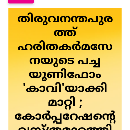
തിരുവനന്തപുര
ത്ത്
ഹരിതകർമസേ
നയുടെ പച്ച
യൂണിഫോം
'കാവി'യാക്കി
മാറ്റി ;
കോർപ്പറേഷന്റെ