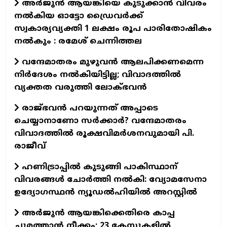
അർജുൻ ആയങ്കിയെ കുടുക്കാൻ വിവരം
നൽകിയ ഓട്ടോ ഡ്രൈവർക്ക്
സ്വകാര്യവ്യക്തി 1 ലക്ഷം രൂപ പാരിതോഷികം
നൽകും : രമേശ് ചെന്നിത്തല
വന്ദേമാതരം മുഴുവൻ ആലപിക്കണമെന്ന
നിർദേശം നൽകിയിട്ടില്ല; വിവാദത്തിൽ
വ്യക്തത വരുത്തി ലോക്ഭവൻ
രാജ്ഭവൻ പറയുന്നത് അപ്പാടെ
ചെയ്യാനാണോ സർക്കാർ? വന്ദേമാതരം
വിവാദത്തിൽ രൂക്ഷവിമർശനവുമായി പി.
രാജീവ്
ഹണിട്രാപ്പിൽ കുടുങ്ങി പാകിസ്ഥാന്
വിവരങ്ങൾ ചോർത്തി നൽകി: വ്യോമസേനാ
ഉദ്യോഗസ്ഥൻ ന്യൂഡൽഹിയിൽ അറസ്റ്റിൽ
അർജുൻ ആയങ്കിക്കെതിരെ കാപ്പ
ചുമത്താൻ നീക്കം; 23 കേസുകളിൽ