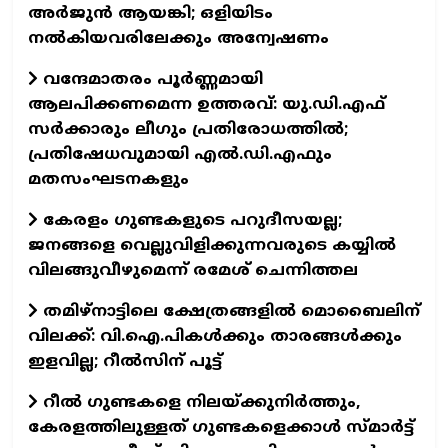
അർജുൻ ആയങ്കി; ഒളിയിടം
നൽകിയവരിലേക്കും അന്വേഷണം
വന്ദേമാതരം പൂർണ്ണമായി
ആലപിക്കണമെന്ന ഉത്തരവ്: യു.ഡി.എഫ്
സർക്കാരും ലീഗും പ്രതിരോധത്തിൽ;
പ്രതിഷേധവുമായി എൽ.ഡി.എഫും
മതസംഘടനകളും
കേരളം ഗുണ്ടകളുടെ പറുദീസയല്ല;
ജനങ്ങളെ വെല്ലുവിളിക്കുന്നവരുടെ കയ്യിൽ
വിലങ്ങുവീഴുമെന്ന് രമേശ് ചെന്നിത്തല
തമിഴ്‌നാട്ടിലെ ക്ഷേത്രങ്ങളിൽ മൊബൈലിന്
വിലക്ക്: വി.ഐ.പികൾക്കും താരങ്ങൾക്കും
ഇളവില്ല; റീൽസിന് പൂട്ട്
റീൽ ഗുണ്ടകളെ നിലയ്ക്കുനിർത്തും,
കേരളത്തിലുള്ളത് ഗുണ്ടകളെക്കാൾ സ്മാർട്ട്