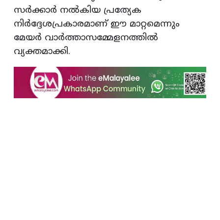
സർക്കാർ നൽകിയ പ്രത്യേക
നിർദ്ദേശപ്രകാരമാണ് ഈ മാറ്റമെന്നും
മേയർ വാർത്താസമ്മേളനത്തിൽ
വ്യക്തമാക്കി.