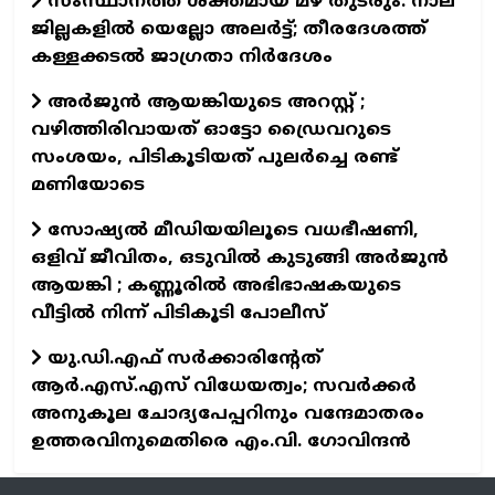
സംസ്ഥാനത്ത് ശക്തമായ മഴ തുടരും: നാല്
ജില്ലകളിൽ യെല്ലോ അലർട്ട്; തീരദേശത്ത്
കള്ളക്കടൽ ജാഗ്രതാ നിർദേശം
അർജുൻ ആയങ്കിയുടെ അറസ്റ്റ് ;
വഴിത്തിരിവായത് ഓട്ടോ ഡ്രൈവറുടെ
സംശയം, പിടികൂടിയത് പുലർച്ചെ രണ്ട്
മണിയോടെ
സോഷ്യൽ മീഡിയയിലൂടെ വധഭീഷണി,
ഒളിവ് ജീവിതം, ഒടുവിൽ കുടുങ്ങി അർജുൻ
ആയങ്കി ; കണ്ണൂരിൽ അഭിഭാഷകയുടെ
വീട്ടിൽ നിന്ന് പിടികൂടി പോലീസ്
യു.ഡി.എഫ് സർക്കാരിന്റേത്
ആർ.എസ്.എസ് വിധേയത്വം; സവർക്കർ
അനുകൂല ചോദ്യപേപ്പറിനും വന്ദേമാതരം
ഉത്തരവിനുമെതിരെ എം.വി. ഗോവിന്ദൻ