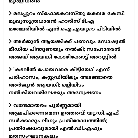
മുരളീധരൻ
മലപ്പുറം സ്‌ഫോടകവസ്തു ശേഖര കേസ്:
മുഖ്യസൂത്രധാരൻ ഹാരിസ് ടി.എ
മഞ്ചേരിയിൽ എൻ.ഐ.എയുടെ പിടിയിൽ
അർജുൻ ആയങ്കിക്ക് പണവും സോഷ്യൽ
മീഡിയ പിന്തുണയും നൽകി; സഹോദരൻ
അജയ് ആയങ്കി കോഴിക്കോട്ട് അറസ്റ്റിൽ
'കടലിൽ പോയവരെ കിട്ടിയോ' എന്ന്
പരിഹാസം, കസ്റ്റഡിയിലും അടങ്ങാതെ
അർജുൻ ആയങ്കി; ഒളിയിടം
നൽകിയവരിലേക്കും അന്വേഷണം
വന്ദേമാതരം പൂർണ്ണമായി
ആലപിക്കണമെന്ന ഉത്തരവ്: യു.ഡി.എഫ്
സർക്കാരും ലീഗും പ്രതിരോധത്തിൽ;
പ്രതിഷേധവുമായി എൽ.ഡി.എഫും
മതസംഘടനകളും