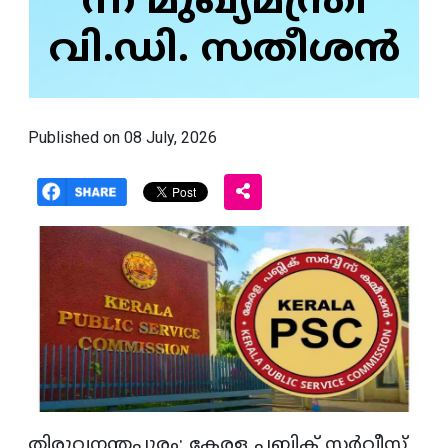
ന്ന് മുഖ്യമന്ത്രി
വി.ഡി. സതീശൻ
Published on 08 July, 2026
തിരുവനന്തപുരം: കേരള പബ്ലിക് സർവീസ്