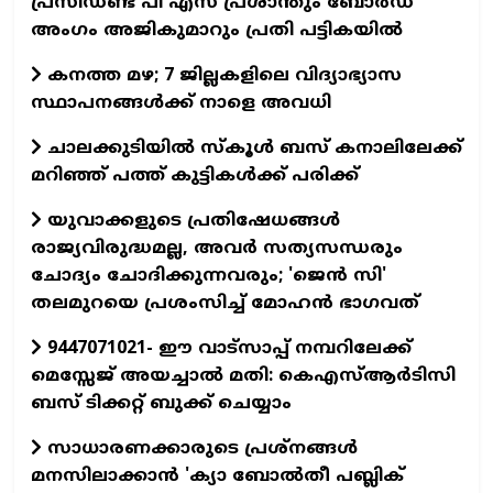
പ്രസിഡണ്ട് പി എസ് പ്രശാന്തും ബോര്‍ഡ്
അംഗം അജികുമാറും പ്രതി പട്ടികയിൽ
കനത്ത മഴ; 7 ജില്ലകളിലെ വിദ്യാഭ്യാസ
സ്ഥാപനങ്ങള്‍ക്ക് നാളെ അവധി
ചാലക്കുടിയില്‍ സ്‌കൂള്‍ ബസ് കനാലിലേക്ക്
മറിഞ്ഞ് പത്ത് കുട്ടികള്‍ക്ക് പരിക്ക്
യുവാക്കളുടെ പ്രതിഷേധങ്ങൾ
രാജ്യവിരുദ്ധമല്ല, അവർ സത്യസന്ധരും
ചോദ്യം ചോദിക്കുന്നവരും; 'ജെൻ സി'
തലമുറയെ പ്രശംസിച്ച് മോഹൻ ഭാഗവത്
9447071021- ഈ വാട്സാപ്പ് നമ്പറിലേക്ക്
മെസ്സേജ് അയച്ചാൽ മതി: കെഎസ്ആർടിസി
ബസ് ടിക്കറ്റ് ബുക്ക് ചെയ്യാം
സാധാരണക്കാരുടെ പ്രശ്നങ്ങൾ
മനസിലാക്കാൻ 'ക‍്യാ ബോൽതീ പബ്ലിക്