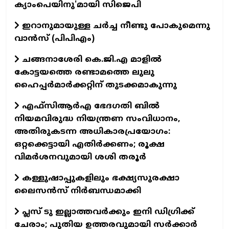
ക‍്യാംപെയിനു'മായി സിജെപി
ഇറാനുമായുള്ള ചർച്ച നീണ്ടു പോകുമെന്നു
വാൻസ്‌ (പിപിഎം)
ചങ്ങനാശേരി കെ.ജി.എ മാളിൽ
കോട്ടയത്തെ രണ്ടാമത്തെ ലുലു
ഹൈപ്പർമാർക്കറ്റിന് തുടക്കമാകുന്നു
എഫ്സിആർഎ ഭേദഗതി ബിൽ
നിയമവിരുദ്ധ നിയന്ത്രണ സംവിധാനം,
അതിരുകടന്ന അധികാരപ്രയോഗം:
ഒറ്റക്കെട്ടായി എതിർക്കണം; രൂക്ഷ
വിമർശനവുമായി ശശി തരൂർ
കള്ളുഷാപ്പുകളിലും ഭക്ഷ്യസുരക്ഷാ
ലൈസൻസ് നിർബന്ധമാക്കി
പ്ലസ് ടു ഇല്ലാത്തവര്‍ക്കും ഇനി ഡിഗ്രിക്ക്
ചേരാം; പുതിയ ഉത്തരവുമായി സര്‍ക്കാര്‍