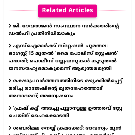
Related Articles
ജി. ദേവരാജൻ സംസ്ഥാന സർക്കാരിന്‍റെ
ഡൽഹി പ്രതിനിധിയാകും
എസ്‌ഐമാര്‍ക്ക് സ്‌റ്റേഷന്‍ ചുമതല:
ഓഗസ്റ്റ് 15 മുതൽ 'മൈ പോലീസ് സ്റ്റേഷൻ'
പദ്ധതി; പൊലീസ് സ്റ്റേഷനുകൾ കൂടുതല്‍
ജനസൗഹൃദമാകുമെന്ന് ആഭ്യന്തരമന്ത്രി
രക്ഷാപ്രവര്‍ത്തനത്തിനിടെ ഒഴുക്കില്‍പ്പെട്ട്
മരിച്ച രാജേഷിന്റെ മൃതദേഹത്തോട്
അനാദരവ്; അന്വേഷണം
'ഫ്രഷ് കട്ട്' അടച്ചുപൂട്ടാനുള്ള ഉത്തരവ് സ്റ്റേ
ചെയ്ത് ഹൈക്കോടതി
ശബരിമല നെയ്യ് ക്രമക്കേട്; ദേവസ്വം മുന്‍