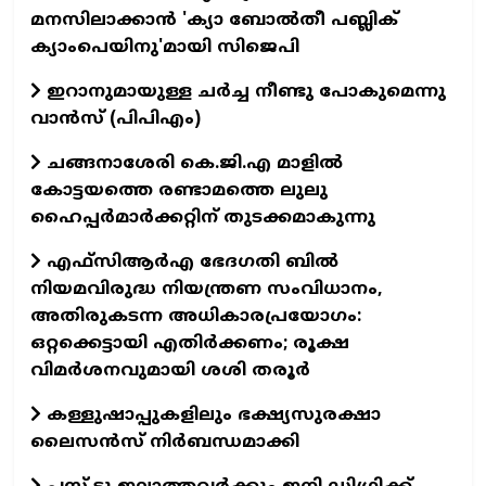
മനസിലാക്കാൻ 'ക‍്യാ ബോൽതീ പബ്ലിക്
ക‍്യാംപെയിനു'മായി സിജെപി
ഇറാനുമായുള്ള ചർച്ച നീണ്ടു പോകുമെന്നു
വാൻസ്‌ (പിപിഎം)
ചങ്ങനാശേരി കെ.ജി.എ മാളിൽ
കോട്ടയത്തെ രണ്ടാമത്തെ ലുലു
ഹൈപ്പർമാർക്കറ്റിന് തുടക്കമാകുന്നു
എഫ്സിആർഎ ഭേദഗതി ബിൽ
നിയമവിരുദ്ധ നിയന്ത്രണ സംവിധാനം,
അതിരുകടന്ന അധികാരപ്രയോഗം:
ഒറ്റക്കെട്ടായി എതിർക്കണം; രൂക്ഷ
വിമർശനവുമായി ശശി തരൂർ
കള്ളുഷാപ്പുകളിലും ഭക്ഷ്യസുരക്ഷാ
ലൈസൻസ് നിർബന്ധമാക്കി