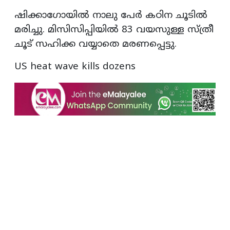
ഷിക്കാഗോയിൽ നാലു പേർ കഠിന ചൂടിൽ
മരിച്ചു. മിസിസിപ്പിയിൽ 83 വയസുള്ള സ്ത്രീ
ചൂട് സഹിക്ക വയ്യാതെ മരണപ്പെട്ടു.
US heat wave kills dozens