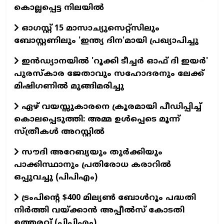
കൊല്ലപ്പെട്ട നിലയില്‍
ഓഗസ്റ്റ് 15 മാസാച്യുസെറ്റ്സിലും
ബോസ്റ്റണിലും 'ഇന്ത്യ ദിന'മായി പ്രഖ്യാപിച്ചു
ഇന്‍ഡ്യാനയില്‍ 'റൂക്കി ടീച്ചര്‍ ഓഫ് ദി ഇയര്‍'
പുരസ്‌കാര ജേതാവും സഹോദരനും ലേക്ക്
മിഷിഗണില്‍ മുങ്ങിമരിച്ചു
ഏഴ് വയസ്സുകാരനെ ക്രൂരമായി പീഡിപ്പിച്ച്
കൊലപ്പെടുത്തി: അമ്മ ഉള്‍പ്പെടെ മൂന്ന്
സ്ത്രീകള്‍ അറസ്റ്റില്‍
സൗദി അറേബ്യയും തുർക്കിയും
പാക്കിസ്ഥാനും പ്രതിരോധ കരാറിൽ
ഒപ്പുവച്ചു (പിപിഎം)
ട്രംപിന്റെ $400 മില്യൺ ബോൾറൂം പദ്ധതി
നിർത്തി വയ്ക്കാൻ അപ്പീൽസ് കോടതി
ഉത്തരവ് (പിപിഎം)