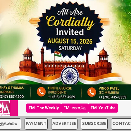
EM-The Weekly
EM-മാസിക
EM-YouTube
്ളടക്കം
PAYMENT
ADVERTISE
SUBSCRIBE
CONTAC