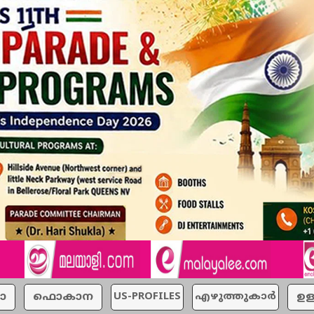
ാ
ഫൊകാന
US-PROFILES
എഴുത്തുകാര്‍
ഉള