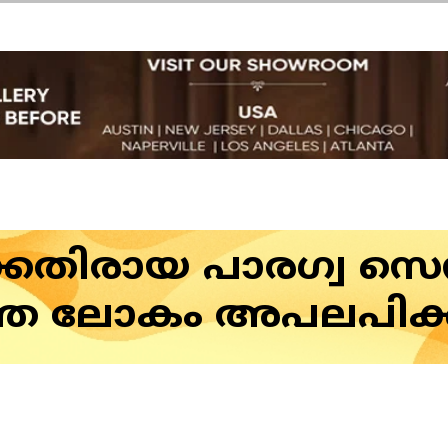
കെതിരായ പാരഗ്വ സെ
െ ലോകം അപലപിക്കുന