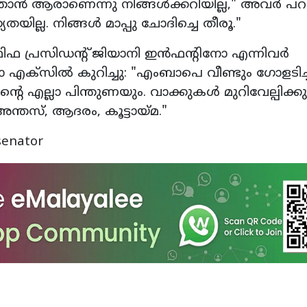
ാൻ ആരാണെന്നു നിങ്ങൾക്കറിയില്ല," അവർ പറ
ില്ല. നിങ്ങൾ മാപ്പു ചോദിച്ചെ തീരൂ."
, ഫിഫ പ്രസിഡന്റ് ജിയാനി ഇൻഫന്റിനോ എന്നിവർ
എക്‌സിൽ കുറിച്ചു: "എംബാപെ വീണ്ടും ഗോളടിച്ച
റെ എല്ലാ പിന്തുണയും. വാക്കുകൾ മുറിവേല്പിക്കു
ന്തസ്, ആദരം, കൂട്ടായ്‌മ."
senator