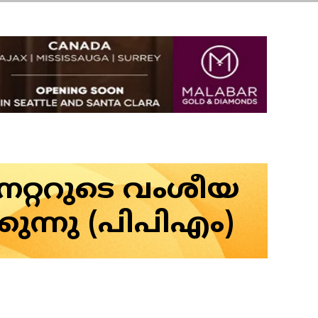
നറ്ററുടെ വംശീയ
്നു (പിപിഎം)