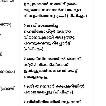
വംശീയ
ഉറപ്പാക്കാൻ സായിദ് ശ്രമം
തുടങ്ങി; സ്ഥാനാർഥി യഹൂദ
വിദ്വേഷിയെന്നു ട്രംപ് (പിപിഎം)
ഞ്ഞു.
ട്രംപ് സഞ്ചരിച്ച
ഹെലികോപ്റ്റർ യാത്രാ
യ
വിമാനവുമായി അടുത്തു
പറന്നുവെന്നു റിപ്പോർട്ട്
(പിപിഎം)
ൻ
മെക്സിക്കോയിൽ ലൈവ്
സ്ട്രീമിനിടെ ടിക്‌ടോക്
ഇൻഫ്ലുവൻസർ വെടിയേറ്റ്
എംബാപെ
കൊല്ലപ്പെട്ടു
ശ്രീ തനെദാർ പ്രൈമറിയിൽ
്രഞ്ച്
പരാജയപ്പെട്ടു (പിപിഎം)
വിർജിനിയയിൽ സുഹാസ്