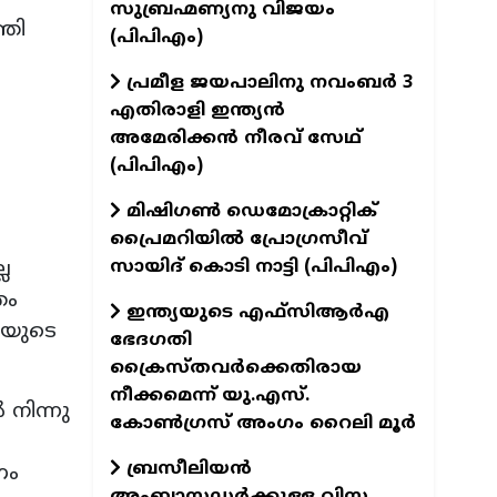
സുബ്രഹ്മണ്യനു വിജയം
്തി
(പിപിഎം)
പ്രമീള ജയപാലിനു നവംബർ 3
എതിരാളി ഇന്ത്യൻ
അമേരിക്കൻ നീരവ് സേഥ്
(പിപിഎം)
മിഷിഗൺ ഡെമോക്രാറ്റിക്
പ്രൈമറിയിൽ പ്രോഗ്രസീവ്
സായിദ് കൊടി നാട്ടി (പിപിഎം)
ല
രം
ഇന്ത്യയുടെ എഫ്‌സിആർഎ
്വയുടെ
ഭേദഗതി
ക്രൈസ്തവർക്കെതിരായ
നീക്കമെന്ന് യു.എസ്.
നിന്നു
കോൺഗ്രസ് അംഗം റൈലി മൂർ
ബ്രസീലിയൻ
ണം
അംബാസഡർക്കുള്ള വിസ