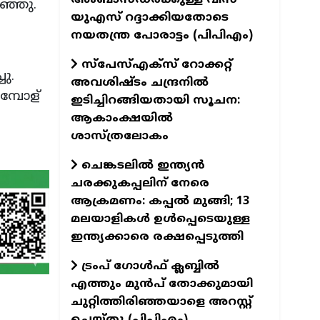
ഞ്ഞു.
യുഎസ് റദ്ദാക്കിയതോടെ
നയതന്ത്ര പോരാട്ടം (പിപിഎം)
സ്‌പേസ്‌എക്‌സ് റോക്കറ്റ്
ു.
അവശിഷ്ടം ചന്ദ്രനിൽ
മ്പോള്
ഇടിച്ചിറങ്ങിയതായി സൂചന:
ആകാംക്ഷയിൽ
ശാസ്ത്രലോകം
ചെങ്കടലിൽ ഇന്ത്യൻ
ചരക്കുകപ്പലിന് നേരെ
ആക്രമണം: കപ്പൽ മുങ്ങി; 13
മലയാളികൾ ഉൾപ്പെടെയുള്ള
ഇന്ത്യക്കാരെ രക്ഷപ്പെടുത്തി
ട്രംപ് ഗോൾഫ് ക്ലബ്ബിൽ
എത്തും മുൻപ് തോക്കുമായി
ചുറ്റിത്തിരിഞ്ഞയാളെ അറസ്റ്റ്
ചെയ്തു (പിപിഎം)