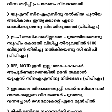
വിസ തട്ടിപ്പ് പ്രചാരണം വിവാദമായി
യുഎസ് സിഐഎസിനു നൽകിയ പുതിയ
അധികാരം ഇന്ത്യക്കാരെ ഏറെ
ബാധിക്കുമെന്നു വിലയിരുത്തൽ (പിപിഎം)
ട്രംപ് അധികാരമില്ലാതെ ചുമത്തിയതെന്നു
സുപ്രീം കോടതി വിധിച്ച തീരുവയിൽ $100
ബില്യൺ തിരിച്ചു നൽകിയെന്നു സി ബി പി
(പിപിഎം)
RFE, NOID ഇനി ഇല്ല; അപേക്ഷകൾ
അപൂർണമാണെങ്കിൽ ഉടൻ തള്ളാൻ
യുഎസ് സിഐഎസിനു നിർദേശം (പിപിഎം)
ഇടക്കാല തിരഞ്ഞെടുപ്പ്: ടെക്സസിലെ വൻ
ദാതാക്കളുടെ വിവരങ്ങൾ പുറത്തു
വന്നപ്പോൾ ഡെമോക്രാറ്റ് ഏറെ മുൻപിൽ
മിഷിഗണിലെ സ്ഥാനാർഥി യഹൂദ