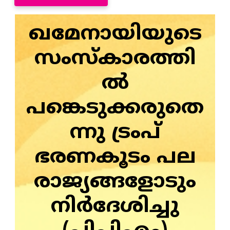
ഖമേനായിയുടെ
സംസ്‌കാരത്തി
ൽ
പങ്കെടുക്കരുതെ
ന്നു ട്രംപ്
ഭരണകൂടം പല
രാജ്യങ്ങളോടും
നിർദേശിച്ചു