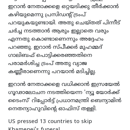
ഇറാൻ നേതാക്കളെ ഒറ്റയടിക്കു തീർക്കാൻ
കഴിയുമെന്നു പ്രസിഡന്റ് ട്രംപ്
പറയുകയുണ്ടായി. അതു ചെയ്‍തത് പിന്നീട്
ചർച്ച നടത്താൻ ആരും ഇല്ലാതെ വരും
എന്നതു കൊണ്ടാണെന്നും അദ്ദേഹം
പറഞ്ഞു. ഇറാൻ സ്‌പീക്കർ മുഹമ്മദ്
ഗാലിബഫ് പൊട്ടിക്കരഞ്ഞതിനെ
പരാമർശിച്ച ട്രംപ് അതു വ്യാജ
കണ്ണീരാണെന്നു പറയാൻ മടിച്ചില്ല.
ഇറാൻ നേതാക്കളെ വധിക്കാൻ ഇസ്രയേൽ
ഗൂഢാലോചന നടത്തിയെന്ന 'ന്യൂ യോർക്ക്
ടൈംസ്' റിപ്പോർട്ട് പ്രധാനമന്ത്രി ബെന്യാമിൻ
നെതന്യാഹുവിന്റെ ഓഫിസ് തള്ളി.
US pressed 13 countries to skip
Khamenei's funeral