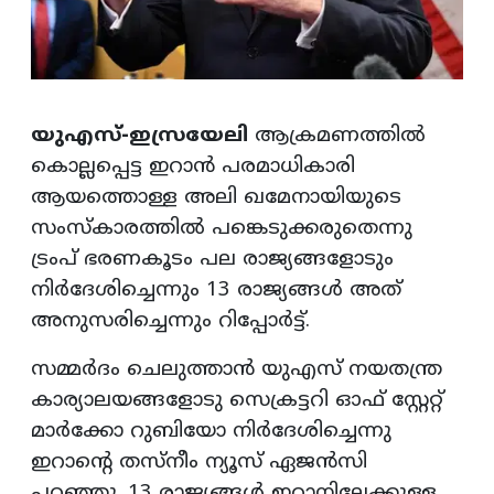
യുഎസ്-ഇസ്രയേലി
ആക്രമണത്തിൽ
കൊല്ലപ്പെട്ട ഇറാൻ പരമാധികാരി
ആയത്തൊള്ള അലി ഖമേനായിയുടെ
സംസ്‌കാരത്തിൽ പങ്കെടുക്കരുതെന്നു
ട്രംപ് ഭരണകൂടം പല രാജ്യങ്ങളോടും
നിർദേശിച്ചെന്നും 13 രാജ്യങ്ങൾ അത്
അനുസരിച്ചെന്നും റിപ്പോർട്ട്.
സമ്മർദം ചെലുത്താൻ യുഎസ് നയതന്ത്ര
കാര്യാലയങ്ങളോടു സെക്രട്ടറി ഓഫ് സ്റ്റേറ്റ്
മാർക്കോ റുബിയോ നിർദേശിച്ചെന്നു
ഇറാന്റെ തസ്‌നീം ന്യൂസ് ഏജൻസി
പറഞ്ഞു. 13 രാജ്യങ്ങൾ ഇറാനിലേക്കുള്ള