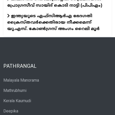
പ്രോഗ്രസീവ് സായിദ് കൊടി നാട്ടി (പിപിഎം)
ഇന്ത്യയുടെ എഫ്‌സിആർഎ ഭേദഗതി
ക്രൈസ്തവർക്കെതിരായ നീക്കമെന്ന്
യു.എസ്. കോൺഗ്രസ് അംഗം റൈലി മൂർ
PATHRANGAL
Malayala Manorama
Mathrubhumi
Kerala Kaumudi
Deepika