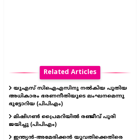
Related Articles
യുഎസ് സിഐഎസിനു നൽകിയ പുതിയ
അധികാരം ഭരണനീതിയുടെ ലംഘനമെന്നു
ഭുട്ടോറിയ (പിപിഎം)
മിഷിഗൺ പ്രൈമറിയിൽ രഞ്ജീവ്‌ പുരി
ജയിച്ചു (പിപിഎം)
ഇന്ത്യൻ-അമേരിക്കൻ യുവതിക്കെതിരെ