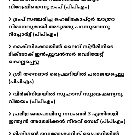
വിദ്വേഷിയെന്നു ട്രംപ് (പിപിഎം)
ട്രംപ് സഞ്ചരിച്ച ഹെലികോപ്റ്റർ യാത്രാ
വിമാനവുമായി അടുത്തു പറന്നുവെന്നു
റിപ്പോർട്ട് (പിപിഎം)
മെക്സിക്കോയിൽ ലൈവ് സ്ട്രീമിനിടെ
ടിക്‌ടോക് ഇൻഫ്ലുവൻസർ വെടിയേറ്റ്
കൊല്ലപ്പെട്ടു
ശ്രീ തനെദാർ പ്രൈമറിയിൽ പരാജയപ്പെട്ടു
(പിപിഎം)
വിർജിനിയയിൽ സുഹാസ് സുബ്രഹ്മണ്യനു
വിജയം (പിപിഎം)
പ്രമീള ജയപാലിനു നവംബർ 3 എതിരാളി
ഇന്ത്യൻ അമേരിക്കൻ നീരവ് സേഥ് (പിപിഎം)
മിഷിഗൺ ഡെമോക്രാറ്റിക് പ്രൈമറിയിൽ