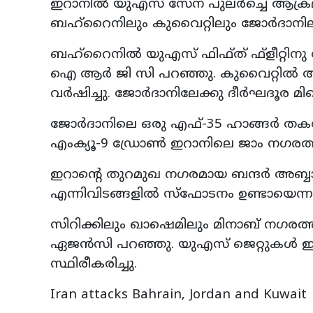
ഇറാനിൽ യുഎസ് സേന പുലർച്ചെ ആക്രമ
ബഹ്‌റൈനിലും കുവൈറ്റിലും ജോർദാനില
ബഹ്‌റൈനിൽ യുഎസ് ഫിഫ്‌ത് ഫ്‌ളീറ്റിന
ഐ ആർ ജി സി പറഞ്ഞു. കുവൈറ്റിൽ 
വർഷിച്ചു. ജോർദാനിലേക്കു ദീർഘദൂര
ജോർദാനിലെ ഒരു എഫ്-35 ഹാങ്ങർ തകർ
എംക്യൂ-9 ഡ്രോൺ ഇറാനിലെ ജാം നഗരത്തി
ഇറാന്റെ തുറമുഖ നഗരമായ ബന്ദർ അബ്ബാസ്,
എന്നിവിടങ്ങളിൽ സ്ഫോടനം ഉണ്ടായെന
സിറിക്കിലും ഖാഷെമിലും മിനാബ് നഗരത്
ഏജൻസി പറഞ്ഞു. യുഎസ് ജെറ്റുകൾ 
സ്ഥിരീകരിച്ചു.
Iran attacks Bahrain, Jordan and Kuwait