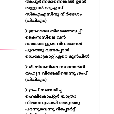
അപൂർണമാണെങ്കിൽ ഉടൻ
തള്ളാൻ യുഎസ്
സിഐഎസിനു നിർദേശം
(പിപിഎം)
ഇടക്കാല തിരഞ്ഞെടുപ്പ്:
ടെക്സസിലെ വൻ
ദാതാക്കളുടെ വിവരങ്ങൾ
പുറത്തു വന്നപ്പോൾ
ഡെമോക്രാറ്റ് ഏറെ മുൻപിൽ
മിഷിഗണിലെ സ്ഥാനാർഥി
യഹൂദ വിദ്വേഷിയെന്നു ട്രംപ്
(പിപിഎം)
ട്രംപ് സഞ്ചരിച്ച
ഹെലികോപ്റ്റർ യാത്രാ
വിമാനവുമായി അടുത്തു
പറന്നുവെന്നു റിപ്പോർട്ട്