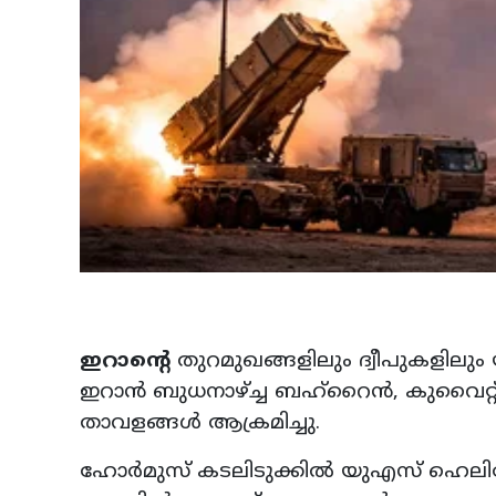
ഇറാന്റെ
തുറമുഖങ്ങളിലും ദ്വീപുകളില
ഇറാൻ ബുധനാഴ്ച്ച ബഹ്‌റൈൻ, കുവൈറ്
താവളങ്ങൾ ആക്രമിച്ചു.
ഹോർമുസ് കടലിടുക്കിൽ യുഎസ് ഹെലികോപ്