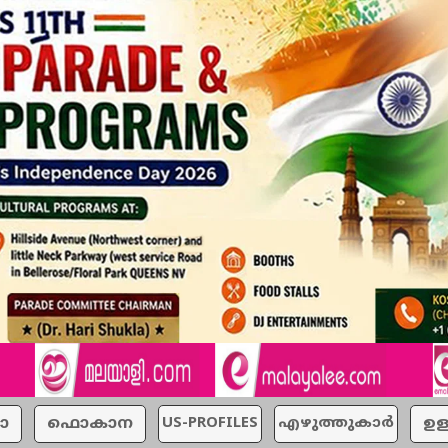
ാ
ഫൊകാന
US-PROFILES
എഴുത്തുകാര്‍
ഉള