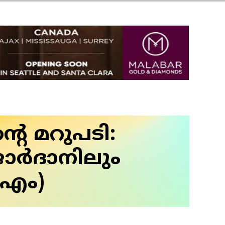
െ മറുപടി:
ോർദാനിലും
ിഎം)