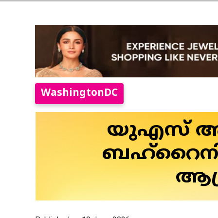
WashingtonDC
യുഎസ് ആക
ബഹ്‌റൈനി
ആക്