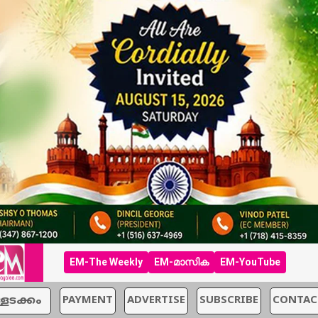
EM-The Weekly
EM-മാസിക
EM-YouTube
്ളടക്കം
PAYMENT
ADVERTISE
SUBSCRIBE
CONTAC