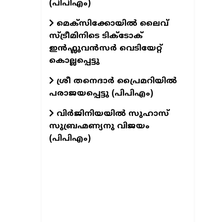
(പിപിഎം)
മെക്സിക്കോയിൽ ലൈവ്
സ്ട്രീമിനിടെ ടിക്‌ടോക്
ഇൻഫ്ലുവൻസർ വെടിയേറ്റ്
കൊല്ലപ്പെട്ടു
ശ്രീ തനെദാർ പ്രൈമറിയിൽ
പരാജയപ്പെട്ടു (പിപിഎം)
വിർജിനിയയിൽ സുഹാസ്
സുബ്രഹ്മണ്യനു വിജയം
(പിപിഎം)