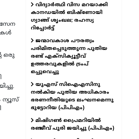
വിദ്യാർത്ഥി വിസ മറയാക്കി
കാനഡയിൽ ബിഷ്‌ണോയി
ഗ്യാങ്ങ് ശൃംഖല; രഹസ്യ
വ സേന
റിപ്പോർട്ട്
ുകൾ
ജന്മാവകാശ പൗരത്വം
പരിമിതപ്പെടുത്തുന്ന പുതിയ
 ഒരു
രണ്ട് എക്സിക്യൂട്ടീവ്
ഉത്തരവുകളിൽ ട്രംപ്
ഒപ്പുവെച്ചു
ി
യുഎസ് സിഐഎസിനു
ച്ചു.
നൽകിയ പുതിയ അധികാരം
ന്യൂസ്
ഭരണനീതിയുടെ ലംഘനമെന്നു
ഭുട്ടോറിയ (പിപിഎം)
ി
മിഷിഗൺ പ്രൈമറിയിൽ
രഞ്ജീവ്‌ പുരി ജയിച്ചു (പിപിഎം)