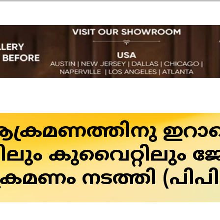
്രമണത്തിനു ഇറാന്റ
ലും കുവൈറ്റിലും ജ
രമണം നടത്തി (പിപ