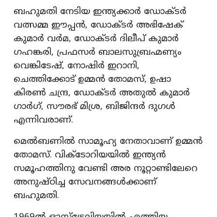
ബഹുമതി നേടിയ ഇന്ത്യക്കാർ ഡോക്ടർ
വത്സമ്മ ഈപ്പൻ, ഡോക്ടർ അഭിഷേക്
കുമാർ വർമ, ഡോക്ടർ ദിലീപ് കുമാർ
ഗഹങ്കരി, പ്രഫസർ ബാലസുബ്രഹ്മണ്യം
വെങ്കിടേഷ്, നോഷിർ ഇറാനി,
ചെത്തിക്കോട് ഉമ്മൻ തോമസ്, ഉഷാ
കിരൺ ചന്ദ്ര, ഡോക്ടർ അതുൽ കുമാർ
ഗാർഗ്, സൗരഭ് മിശ്ര, ബിജിന്ദർ ദുഗൾ
എന്നിവരാണ്.
മെൽബണിൽ സാമൂഹ്യ നേതാവാണ് ഉമ്മൻ
തോമസ്. വിക്ടോറിയയിൽ ഇന്ത്യൻ
സമൂഹത്തിനു വേണ്ടി അര നൂറ്റാണ്ടിലേറെ
അനുഷ്ഠിച്ച സേവനങ്ങൾക്കാണ്
ബഹുമതി.