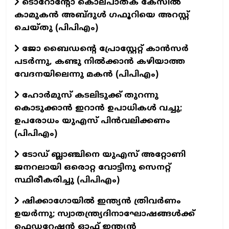
ടൊറോന്റോ കൊലപാതക കേസിൽ
കാമുകൻ അബ്‌ദുൾ ഗഫൂറിയെ അറസ്റ്റ്
ചെയ്തു (പിപിഎം)
ജോ ബൈഡന്റെ പ്രോസ്റ്റേറ്റ് കാൻസർ
പടർന്നു, കണ്ടു നിൽക്കാൻ കഴിയാത്ത
വേദനയിലെന്നു മകൻ (പിപിഎം)
ഹോർമുസ് കടലിടുക്ക് തുറന്നു
കൊടുക്കാൻ ഇറാൻ ഉപാധികൾ വച്ചു;
ഉപരോധം യുഎസ് പിൻവലിക്കണം
(പിപിഎം)
ടോഡ് ബ്ലാഞ്ചിനെ യുഎസ് അറ്റോണി
ജനറലായി ഒരൊറ്റ വോട്ടിനു സെനറ്റ്
സ്ഥിരീകരിച്ചു (പിപിഎം)
ഷിക്കാഗോയിൽ ഇന്ത്യൻ ത്രിവർണം
ഉയർന്നു; സ്വാതന്ത്ര്യദിനാഘോഷങ്ങൾക്ക്
ഫെഡറേഷൻ ഓഫ് ഇന്ത്യൻ