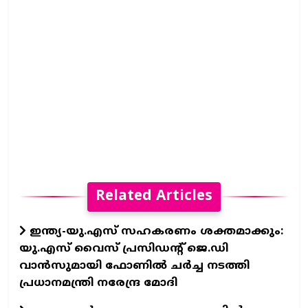
Related Articles
ഇന്ത്യ-യു.എസ് സഹകരണം ശക്തമാക്കും:
യു.എസ് വൈസ് പ്രസിഡന്റ് ജെ.ഡി
വാൻസുമായി ഫോണിൽ ചർച്ച നടത്തി
പ്രധാനമന്ത്രി നരേന്ദ്ര മോദി