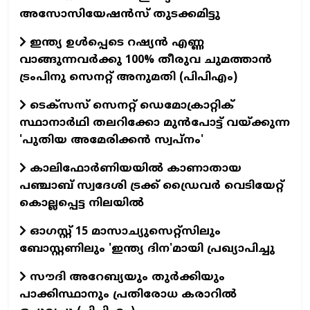
അസോസിയേഷൻസ് തുടക്കമിട്ടു
ഇന്ത്യ ഉൾപ്പെടെ റഷ്യൻ എണ്ണ
വാങ്ങുന്നവർക്കു 100% തീരുവ ചുമത്താൻ
ട്രംപിനു സെനറ്റ് അനുമതി (പിപിഎം)
ടെക്സസ് സെനറ്റ് ഡെമോക്രാറ്റിക്
സ്ഥാനാർഥി തലറിക്കോ മുൻപോട്ട് വയ്ക്കുന്ന
'പുതിയ അമേരിക്കൻ സ്വപ്നം'
കാലിഫോര്‍ണിയയില്‍ കാണാതായ
പഞ്ചാബ് സ്വദേശി ട്രക്ക് ഡ്രൈവര്‍ വെടിയേറ്റ്
കൊല്ലപ്പെട്ട നിലയില്‍
ഓഗസ്റ്റ് 15 മാസാച്യുസെറ്റ്സിലും
ബോസ്റ്റണിലും 'ഇന്ത്യ ദിന'മായി പ്രഖ്യാപിച്ചു
സൗദി അറേബ്യയും തുർക്കിയും
പാക്കിസ്ഥാനും പ്രതിരോധ കരാറിൽ