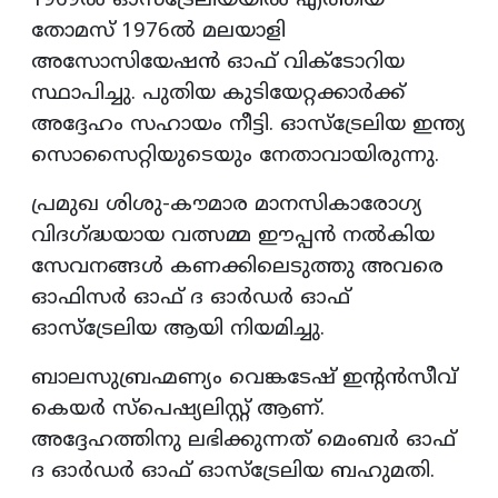
1969ൽ ഓസ്‌ട്രേലിയയിൽ എത്തിയ
തോമസ് 1976ൽ മലയാളി
അസോസിയേഷൻ ഓഫ് വിക്ടോറിയ
സ്ഥാപിച്ചു. പുതിയ കുടിയേറ്റക്കാർക്ക്
അദ്ദേഹം സഹായം നീട്ടി. ഓസ്‌ട്രേലിയ ഇന്ത്യ
സൊസൈറ്റിയുടെയും നേതാവായിരുന്നു.
പ്രമുഖ ശിശു-കൗമാര മാനസികാരോഗ്യ
വിദഗ്ദ്ധയായ വത്സമ്മ ഈപ്പൻ നൽകിയ
സേവനങ്ങൾ കണക്കിലെടുത്തു അവരെ
ഓഫിസർ ഓഫ് ദ ഓർഡർ ഓഫ്
ഓസ്‌ട്രേലിയ ആയി നിയമിച്ചു.
ബാലസുബ്രഹ്മണ്യം വെങ്കടേഷ് ഇന്റൻസീവ്
കെയർ സ്പെഷ്യലിസ്റ്റ് ആണ്.
അദ്ദേഹത്തിനു ലഭിക്കുന്നത് മെംബർ ഓഫ്
ദ ഓർഡർ ഓഫ് ഓസ്‌ട്രേലിയ ബഹുമതി.