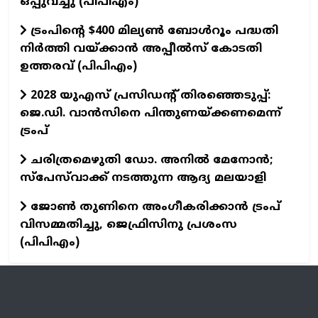
ഒപ്പുവച്ചു (പിപിഎം)
ട്രംപിന്റെ $400 മില്യൺ ബോൾറൂം പദ്ധതി
നിർത്തി വയ്ക്കാൻ അപ്പീൽസ് കോടതി
ഉത്തരവ് (പിപിഎം)
2028 യുഎസ് പ്രസിഡന്റ് തിരഞ്ഞെടുപ്പ്:
ജെ.ഡി. വാൻസിനെ പിന്തുണയ്ക്കണമെന്ന്
ട്രംപ്
ചരിത്രമെഴുതി ഡോ. അനിൽ മേനോൻ;
സ്പേസ്‌വാക്ക് നടത്തുന്ന ആദ്യ മലയാളി
ജോൺ തുണിനെ അംഗീകരിക്കാൻ ട്രംപ്
വിസമ്മതിച്ചു, ജെഫ്രിസിനു പ്രശംസ
(പിപിഎം)