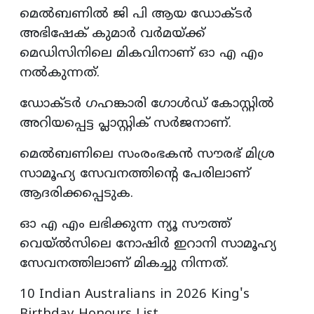
മെൽബണിൽ ജി പി ആയ ഡോക്ടർ
അഭിഷേക് കുമാർ വർമയ്ക്ക്
മെഡിസിനിലെ മികവിനാണ് ഓ എ എം
നൽകുന്നത്.
ഡോക്ടർ ഗഹങ്കാരി ഗോൾഡ് കോസ്റ്റിൽ
അറിയപ്പെട്ട പ്ലാസ്റ്റിക് സർജനാണ്.
മെൽബണിലെ സംരംഭകൻ സൗരഭ് മിശ്ര
സാമൂഹ്യ സേവനത്തിന്റെ പേരിലാണ്
ആദരിക്കപ്പെടുക.
ഓ എ എം ലഭിക്കുന്ന ന്യൂ സൗത്ത്
വെയ്ൽസിലെ നോഷിർ ഇറാനി സാമൂഹ്യ
സേവനത്തിലാണ് മികച്ചു നിന്നത്.
10 Indian Australians in 2026 King's