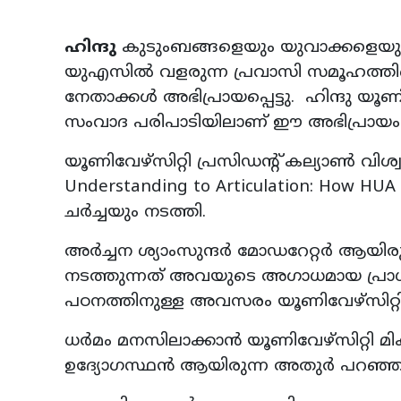
ഹിന്ദു
കുടുംബങ്ങളെയും യുവാക്കളെയും
യുഎസിൽ വളരുന്ന പ്രവാസി സമൂഹത്തിന്
നേതാക്കൾ അഭിപ്രായപ്പെട്ടു. ഹിന്ദു യ
സംവാദ പരിപാടിയിലാണ് ഈ അഭിപ്രായം 
യൂണിവേഴ്സിറ്റി പ്രസിഡന്റ് കല്യാൺ വിശ്
Understanding to Articulation: How HU
ചർച്ചയും നടത്തി.
അർച്ചന ശ്യാംസുന്ദർ മോഡറേറ്റർ ആയിരു
നടത്തുന്നത് അവയുടെ അഗാധമായ പ്ര
പഠനത്തിനുള്ള അവസരം യൂണിവേഴ്സിറ്റി 
ധർമം മനസിലാക്കാൻ യൂണിവേഴ്സിറ്റി മ
ഉദ്യോഗസ്ഥൻ ആയിരുന്ന അതുർ പറഞ്ഞ