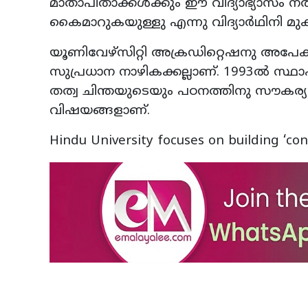
മാതാപിതാക്കൾക്കും ഈ വിദ്യാഭ്യാസം
കൈമാറുകയുള്ളു എന്നു വിദ്യാർഥിനി മു
യൂണിവേഴ്സിറ്റി അക്രഡിറ്റെഷനു അപേക
സുപ്രധാന നാഴികക്കല്ലാണ്. 1993ൽ സ്ഥ
തത്വ ചിന്തയുടെയും പഠനത്തിനു സൗകര
വിഷയങ്ങളാണ്.
Hindu University focuses on building ‘con