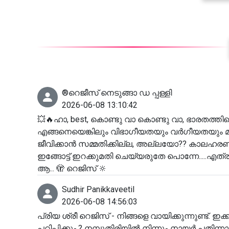
®️റെജീസ് നെടുങ്ങാ ഡ പ്പള്ളി
2026-06-08 13:10:42
💥🔥ഹാ, best, കൊണ്ടു വാ കൊണ്ടു വാ, ഭാരതത്തിലെ
എങ്ങനെയെങ്കിലും വിഭാഗീയതയും വർഗീയതയും മതിഭി
ജീവിക്കാൻ സമ്മതിക്കില്ല, അല്ലയോ?? കാലഹരണപ്പെ
ഇങ്ങോട്ട് ഇറക്കുമതി ചെയ്യരുതേ പൊന്നേ.....എത
ആ... 🫣 റെജിസ് 🔆
Sudhir Panikkaveetil
2026-06-08 14:56:03
പ്രിയ ശ്രീ റെജിസ് - നിങ്ങളെ വായിക്കുന്നുണ്ട്.
പഠിപ്പിക്കും.? നമ്പൂതിരിയിൽ നിന്നും നായർ പതിന