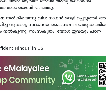
 നൽകിയാൽ മാത്രമേ അവർ അതു മക്കൾക്ക്
ക്ത ത്യാഗരാജൻ പറഞ്ഞു.
്ഷ നൽകിയെന്നു വിശ്വനാഥൻ വെളിപ്പെടുത്തി.
ാപിച്ച സ്വകാര്യ സ്ഥാപനം ഹൈന്ദവ പൈതൃകത്തിന്
്യം നൽകുന്നു. സംസ്കൃതം, യോഗ ഇവയും പഠന
fident Hindus’ in US