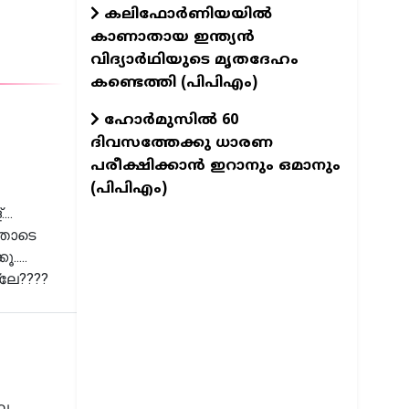
കലിഫോർണിയയിൽ
കാണാതായ ഇന്ത്യൻ
വിദ്യാർഥിയുടെ മൃതദേഹം
കണ്ടെത്തി (പിപിഎം)
ഹോർമുസിൽ 60
ദിവസത്തേക്കു ധാരണ
പരീക്ഷിക്കാൻ ഇറാനും ഒമാനും
(പിപിഎം)
..
്തോടെ
....
്ലേ????
ില