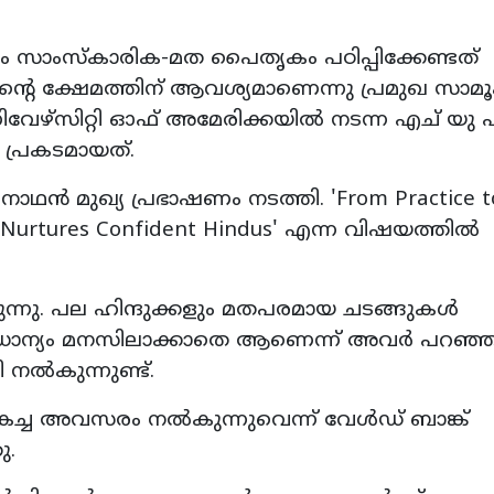
 സാംസ്‌കാരിക-മത പൈതൃകം പഠിപ്പിക്കേണ്ടത്
റെ ക്ഷേമത്തിന് ആവശ്യമാണെന്നു പ്രമുഖ സാമൂ
ൂണിവേഴ്സിറ്റി ഓഫ് അമേരിക്കയിൽ നടന്ന എച് യു
പ്രകടമായത്.
വനാഥൻ മുഖ്യ പ്രഭാഷണം നടത്തി. 'From Practice t
A Nurtures Confident Hindus' എന്ന വിഷയത്തിൽ
ന്നു. പല ഹിന്ദുക്കളും മതപരമായ ചടങ്ങുകൾ
ാധാന്യം മനസിലാക്കാതെ ആണെന്ന് അവർ പറഞ്
നൽകുന്നുണ്ട്.
ികച്ച അവസരം നൽകുന്നുവെന്ന് വേൾഡ് ബാങ്ക്
ു.