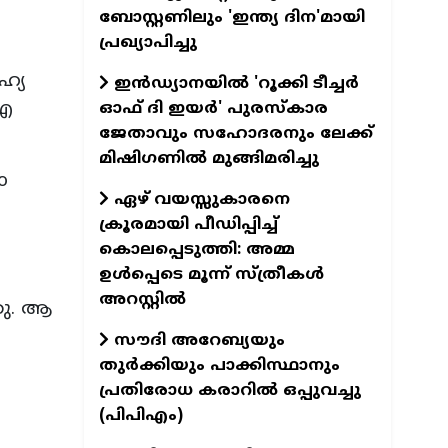
ബോസ്റ്റണിലും 'ഇന്ത്യ ദിന'മായി
പ്രഖ്യാപിച്ചു
ഹ്യ
ഇന്‍ഡ്യാനയില്‍ 'റൂക്കി ടീച്ചര്‍
 എ
ഓഫ് ദി ഇയര്‍' പുരസ്‌കാര
ജേതാവും സഹോദരനും ലേക്ക്
മിഷിഗണില്‍ മുങ്ങിമരിച്ചു
o
ഏഴ് വയസ്സുകാരനെ
ക്രൂരമായി പീഡിപ്പിച്ച്
കൊലപ്പെടുത്തി: അമ്മ
ഉള്‍പ്പെടെ മൂന്ന് സ്ത്രീകള്‍
അറസ്റ്റില്‍
ഞു. ആ
സൗദി അറേബ്യയും
തുർക്കിയും പാക്കിസ്ഥാനും
പ്രതിരോധ കരാറിൽ ഒപ്പുവച്ചു
(പിപിഎം)