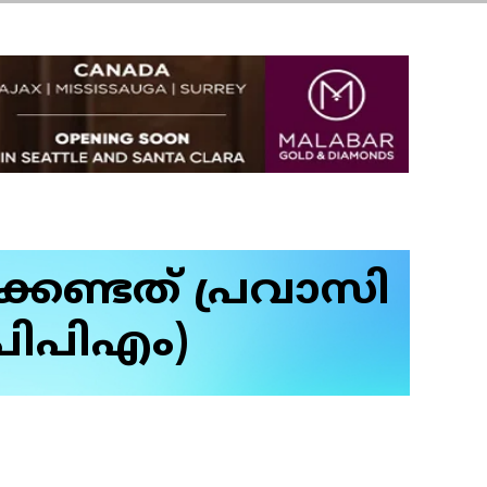
കേണ്ടത് പ്രവാസി
(പിപിഎം)