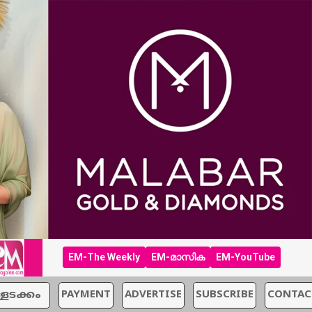
EM-The Weekly
EM-മാസിക
EM-YouTube
്ളടക്കം
PAYMENT
ADVERTISE
SUBSCRIBE
CONTAC