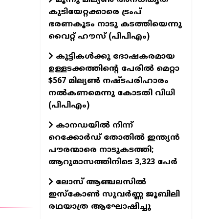
കുടിയേറ്റക്കാരെ ട്രംപ്
ഭരണകൂടം നാടു കടത്തിയെന്നു
വൈറ്റ് ഹൗസ് (പിപിഎം)
കുട്ടികൾക്കു ദോഷകരമായ
ഉള്ളടക്കത്തിന്റെ പേരിൽ മെറ്റാ
$567 മില്യൺ നഷ്ടപരിഹാരം
നൽകണമെന്നു കോടതി വിധി
(പിപിഎം)
കാനഡയില്‍ നിന്ന്
റെക്കോര്‍ഡ് തോതില്‍ ഇന്ത്യന്‍
പൗരന്മാരെ നാടുകടത്തി;
ആറുമാസത്തിനിടെ 3,323 പേര്‍
ലോസ് ആഞ്ചലസില്‍
ഇസ്‌കോണ്‍ സുവര്‍ണ്ണ ജൂബിലി
രഥയാത്ര ആഘോഷിച്ചു