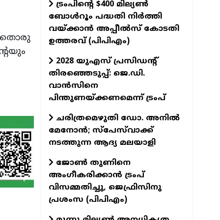
ട്രംപിന്റെ $400 മില്യൺ
ബോൾറൂം പദ്ധതി നിർത്തി
വയ്ക്കാൻ അപ്പീൽസ് കോടതി
 അതൊരു
ഉത്തരവ് (പിപിഎം)
റെയും
2028 യുഎസ് പ്രസിഡന്റ്
തിരഞ്ഞെടുപ്പ്: ജെ.ഡി.
വാൻസിനെ
പിന്തുണയ്ക്കണമെന്ന് ട്രംപ്
ചരിത്രമെഴുതി ഡോ. അനിൽ
മേനോൻ; സ്പേസ്‌വാക്ക്
നടത്തുന്ന ആദ്യ മലയാളി
ജോൺ തുണിനെ
അംഗീകരിക്കാൻ ട്രംപ്
വിസമ്മതിച്ചു, ജെഫ്രിസിനു
പ്രശംസ (പിപിഎം)
മൂന്നു മില്യൺ അനധികൃത