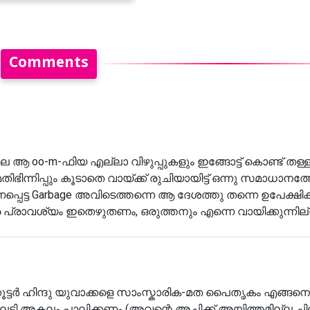
Comments
 ആ oo-m-ഫിയ എല്ലാ വിഴുപ്പുകളും ഇങ്ങോട്ട് കൊണ്ട് തള്ള്..
ന്നിപ്പും കൂടാതെ വായ്ക്ക് രുചിയായിട്ട് ഒന്നു സമാധാനത
ട്ട Garbage അവിടെത്തന്നെ ആ ദേശത്തു തന്നെ ഉപേക്ഷിക്കൂ.
്ര പ്രാവശ്യം ഇതെഴുതണം, ഒരുത്തനും എന്നെ വായിക്കുന്നില
 ഇക്കൂട്ടർ ഹിന്ദു യുവാക്കളെ സാംസ്കാരിക-മത പൈതൃകം എങ്ങനെ
്നാലടി അകലം പാലിക്കണം (അവന്റെ അച്ചിക്ക് അയിത്തമില്ല ച