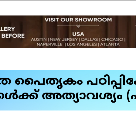
 പൈതൃകം പഠിപ്പിക്
്കൾക്ക് അത്യാവശ്യം 