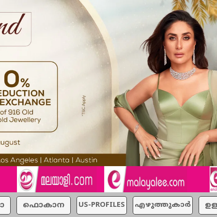
ാ
ഫൊകാന
US-PROFILES
എഴുത്തുകാര്‍
ഉള