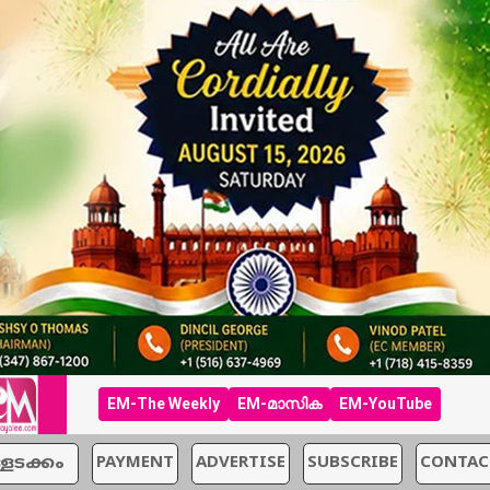
EM-The Weekly
EM-മാസിക
EM-YouTube
്ളടക്കം
PAYMENT
ADVERTISE
SUBSCRIBE
CONTAC