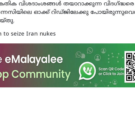
തിക വിശദാംശങ്ങൾ തയാറാക്കുന്ന വിദഗ്ദ്ധരെ
 ടെന്നസിയിലെ ഓക്ക് റിഡ്ജിലേക്കു പോയിരുന്നുവെന
യ്തു.
n to seize Iran nukes