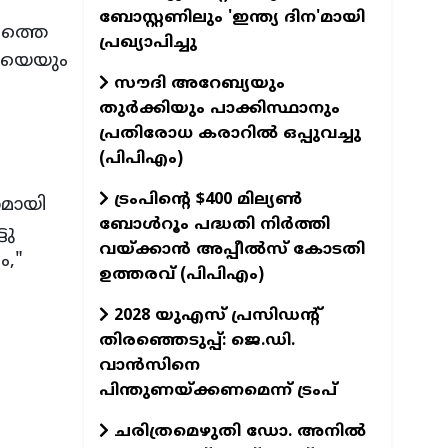
ബോസ്റ്റണിലും 'ഇന്ത്യ ദിന'മായി
ഹത്തെ
പ്രഖ്യാപിച്ചു
്യയെയും
സൗദി അറേബ്യയും
തുർക്കിയും പാക്കിസ്ഥാനും
പ്രതിരോധ കരാറിൽ ഒപ്പുവച്ചു
(പിപിഎം)
ട്രംപിന്റെ $400 മില്യൺ
സമായി
ബോൾറൂം പദ്ധതി നിർത്തി
ടു
വയ്ക്കാൻ അപ്പീൽസ് കോടതി
ം,"
ഉത്തരവ് (പിപിഎം)
2028 യുഎസ് പ്രസിഡന്റ്
തിരഞ്ഞെടുപ്പ്: ജെ.ഡി.
വാൻസിനെ
പിന്തുണയ്ക്കണമെന്ന് ട്രംപ്
ചരിത്രമെഴുതി ഡോ. അനിൽ