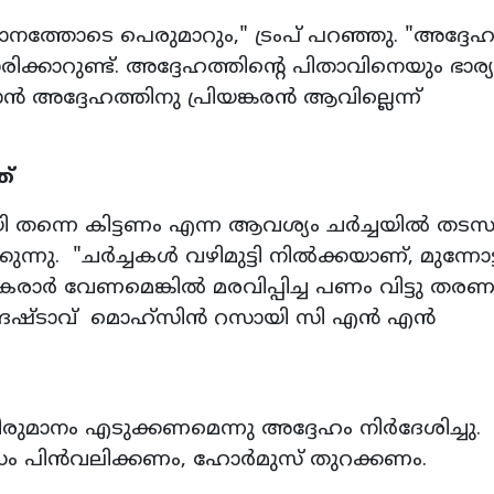
മാനത്തോടെ പെരുമാറും," ട്രംപ് പറഞ്ഞു. "അദ്ദേ
ക്കാറുണ്ട്. അദ്ദേഹത്തിന്റെ പിതാവിനെയും ഭാര
അദ്ദേഹത്തിനു പ്രിയങ്കരൻ ആവില്ലെന്ന്
ത്
ായി തന്നെ കിട്ടണം എന്ന ആവശ്യം ചർച്ചയിൽ തട
്കുന്നു. "ചർച്ചകൾ വഴിമുട്ടി നിൽക്കയാണ്, മുന്നോട്
ാർ വേണമെങ്കിൽ മരവിപ്പിച്ച പണം വിട്ടു തരണ
േഷ്ടാവ് മൊഹ്‌സിൻ റസായി സി എൻ എൻ
തീരുമാനം എടുക്കണമെന്നു അദ്ദേഹം നിർദേശിച്ചു.
ം പിൻവലിക്കണം, ഹോർമുസ് തുറക്കണം.