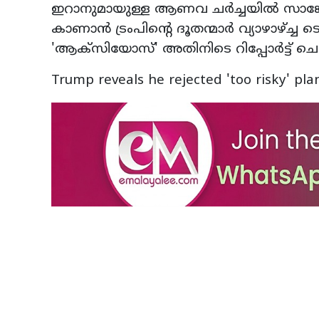
ഇറാനുമായുള്ള ആണവ ചർച്ചയിൽ സാങ്കേ
കാണാൻ ട്രംപിന്റെ ദൂതന്മാർ വ്യാഴാഴ്ച്ച
'ആക്‌സിയോസ്' അതിനിടെ റിപ്പോർട്ട് ചെ
Trump reveals he rejected 'too risky' pla