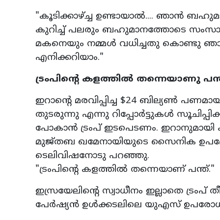
"കൂടിക്കാഴ്ച്ച ഉണ്ടായാൽ.... ഞാൻ ബഹു
കുറിച്ച് പലരും ബഹുമാനത്തോടെ സംസാരി
മകനെയും നമ്മൾ വധിച്ചതു കൊണ്ടു ഞാൻ 
എനിക്കറിയാം."
ട്രംപിന്റെ കളത്തിൽ തന്നെയാണു പന്
ഇറാന്റെ മരവിപ്പിച്ച $24 ബില്യൺ പണമ
തുടരുന്നു എന്നു റിപ്പോർട്ടുകൾ സൂചിപ്പിക
പോകാൻ ട്രംപ് ഇടപെടണം. ഇറാനുമായി കര
മുജ്‌തബ ഖമേനായിയുടെ സൈനിക ഉപദ
ടെലിവിഷനോടു പറഞ്ഞു.
"ട്രംപിന്റെ കളത്തിൽ തന്നെയാണ് പന്ത്."
ഇസ്രയേലിന്റെ സ്വാധീനം ഇല്ലാതെ ട്രംപ് 
പേർഷ്യൻ ഉൾക്കടലിലെ യുഎസ് ഉപരോധ