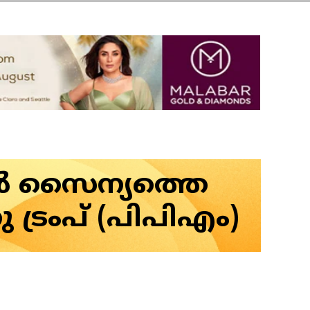
കാൻ സൈന്യത്തെ
ട്രംപ് (പിപിഎം)