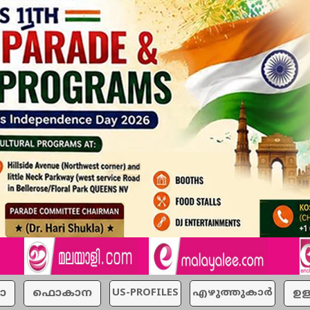
ാ
ഫൊകാന
US-PROFILES
എഴുത്തുകാര്‍
ഉള