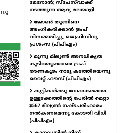
മേനോൻ; സ്പേസ്‌വാക്ക്
നടത്തുന്ന ആദ്യ മലയാളി
്നു
ജോൺ തുണിനെ
അംഗീകരിക്കാൻ ട്രംപ്
വിസമ്മതിച്ചു, ജെഫ്രിസിനു
പ്രശംസ (പിപിഎം)
മൂന്നു മില്യൺ അനധികൃത
കുടിയേറ്റക്കാരെ ട്രംപ്
ഭരണകൂടം നാടു കടത്തിയെന്നു
വൈറ്റ് ഹൗസ് (പിപിഎം)
കുട്ടികൾക്കു ദോഷകരമായ
ഉള്ളടക്കത്തിന്റെ പേരിൽ മെറ്റാ
$567 മില്യൺ നഷ്ടപരിഹാരം
നൽകണമെന്നു കോടതി വിധി
(പിപിഎം)
കാനഡയില്‍ നിന്ന്