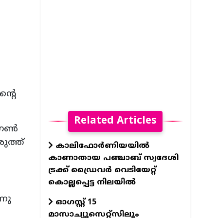
്റെ
Related Articles
്റഗൺ
രുത്ത്
കാലിഫോര്‍ണിയയില്‍
കാണാതായ പഞ്ചാബ് സ്വദേശി
ട്രക്ക് ഡ്രൈവര്‍ വെടിയേറ്റ്
കൊല്ലപ്പെട്ട നിലയില്‍
്നു
ഓഗസ്റ്റ് 15
മാസാച്യുസെറ്റ്സിലും