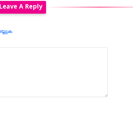
Leave A Reply
െയ്യുക