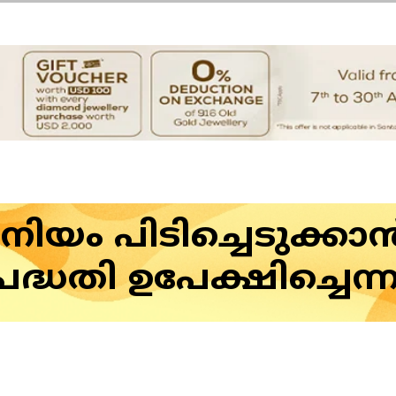
േനിയം പിടിച്ചെടുക്
ധതി ഉപേക്ഷിച്ചെന്നു 