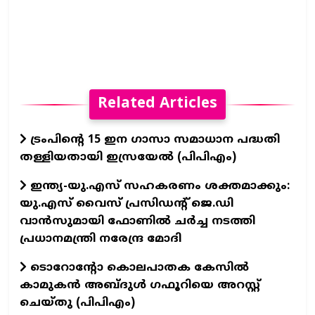
Related Articles
ട്രംപിന്റെ 15 ഇന ഗാസാ സമാധാന പദ്ധതി
തള്ളിയതായി ഇസ്രയേൽ (പിപിഎം)
ഇന്ത്യ-യു.എസ് സഹകരണം ശക്തമാക്കും:
യു.എസ് വൈസ് പ്രസിഡന്റ് ജെ.ഡി
വാൻസുമായി ഫോണിൽ ചർച്ച നടത്തി
പ്രധാനമന്ത്രി നരേന്ദ്ര മോദി
ടൊറോന്റോ കൊലപാതക കേസിൽ
കാമുകൻ അബ്‌ദുൾ ഗഫൂറിയെ അറസ്റ്റ്
ചെയ്തു (പിപിഎം)