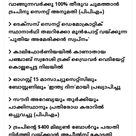
വാങ്ങുന്നവർക്കു 100% തീരുവ ചുമത്താൻ
ട്രംപിനു സെനറ്റ് അനുമതി (പിപിഎം)
ടെക്സസ് സെനറ്റ് ഡെമോക്രാറ്റിക്
സ്ഥാനാർഥി തലറിക്കോ മുൻപോട്ട് വയ്ക്കുന്ന
'പുതിയ അമേരിക്കൻ സ്വപ്നം'
കാലിഫോര്‍ണിയയില്‍ കാണാതായ
പഞ്ചാബ് സ്വദേശി ട്രക്ക് ഡ്രൈവര്‍ വെടിയേറ്റ്
കൊല്ലപ്പെട്ട നിലയില്‍
ഓഗസ്റ്റ് 15 മാസാച്യുസെറ്റ്സിലും
ബോസ്റ്റണിലും 'ഇന്ത്യ ദിന'മായി പ്രഖ്യാപിച്ചു
സൗദി അറേബ്യയും തുർക്കിയും
പാക്കിസ്ഥാനും പ്രതിരോധ കരാറിൽ
ഒപ്പുവച്ചു (പിപിഎം)
ട്രംപിന്റെ $400 മില്യൺ ബോൾറൂം പദ്ധതി
നിർത്തി വയ്ക്കാൻ അപ്പീൽസ് കോടതി