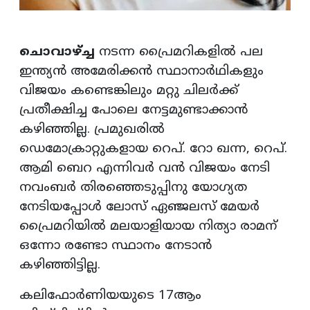
ചൊവാഴ്ച്ച
നടന്ന പ്രൈമറികളിൽ പല
ഇന്ത്യൻ അമേരിക്കൻ സ്ഥാനാർഥികളും
വിജയം കണ്ടെങ്കിലും മറ്റു ചിലർക്ക്
പ്രതീക്ഷിച്ച പോലെ നേട്ടമുണ്ടാക്കാൻ
കഴിഞ്ഞില്ല. പ്രമുഖരിൽ
ഡെമോക്രാറ്റുകളായ റെപ്. റോ ഖന്ന, റെപ്.
ആമി ബെറ എന്നിവർ വൻ വിജയം നേടി
നവംബർ തിരഞ്ഞെടുപ്പിനു യോഗ്യത
നേടിയപ്പോൾ ലോസ് ഏഞ്ജലസ് മേയർ
പ്രൈമറിയിൽ മലയാളിയായ നിത്യാ രാമന്
ഒന്നോ രണ്ടോ സ്ഥാനം നേടാൻ
കഴിഞ്ഞിട്ടില്ല.
കലിഫോർണിയയുടെ 17ആം