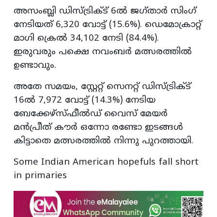
അസംബ്ലി ഡിസ്‌ട്രിക്‌ട് 6ൽ ജഗ്താർ സിംഗ്
നേടിയത് 6,320 വോട്ട് (15.6%). ഡെമോക്രാറ്റ്
മാഗി ക്രെൽ 34,102 നേടി (84.4%).
ഇരുവരും പക്ഷെ നവംബർ മത്സരത്തിൽ
ഉണ്ടാവും.
അതേ സമയം, സ്റ്റേറ്റ് സെനറ്റ് ഡിസ്‌ട്രിക്‌ട്
16ൽ 7,972 വോട്ട് (14.3%) നേടിയ
ബേക്കേഴ്‌സ്ഫീൽഡ് വൈസ് മേയർ
മൻപ്രീത് കൗർ ഒന്നോ രണ്ടോ ഇടങ്ങൾ
കിട്ടാതെ മത്സരത്തിൽ നിന്നു പുറത്തായി.
Some Indian American hopefuls fall short
in primaries