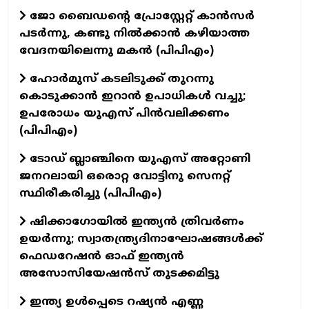
ജോ ബൈഡന്റെ പ്രോസ്റ്റേറ്റ് കാൻസർ
പടർന്നു, കണ്ടു നിൽക്കാൻ കഴിയാത്ത
വേദനയിലെന്നു മകൻ (പിപിഎം)
ഹോർമുസ് കടലിടുക്ക് തുറന്നു
കൊടുക്കാൻ ഇറാൻ ഉപാധികൾ വച്ചു;
ഉപരോധം യുഎസ് പിൻവലിക്കണം
(പിപിഎം)
ടോഡ് ബ്ലാഞ്ചിനെ യുഎസ് അറ്റോണി
ജനറലായി ഒരൊറ്റ വോട്ടിനു സെനറ്റ്
സ്ഥിരീകരിച്ചു (പിപിഎം)
ഷിക്കാഗോയിൽ ഇന്ത്യൻ ത്രിവർണം
ഉയർന്നു; സ്വാതന്ത്ര്യദിനാഘോഷങ്ങൾക്ക്
ഫെഡറേഷൻ ഓഫ് ഇന്ത്യൻ
അസോസിയേഷൻസ് തുടക്കമിട്ടു
ഇന്ത്യ ഉൾപ്പെടെ റഷ്യൻ എണ്ണ