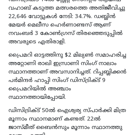
വഹാബ് കടുത്ത മത്സരത്തെ അതിജീവിച്ചു
22,646 വോട്ടുകൾ നേടി: 34.7%. ഡബ്ലിൻ
മേയർ മെലീസ ഹെർണാണ്ടസ് ആണ്
നവംബർ 3 കോൺഗ്രസ് തിരഞ്ഞെടുപ്പിൽ
അവരുടെ എതിരാളി.
പ്രൈമറി ഓട്ടത്തിനു $2 മില്യൺ സമാഹരിച്ച
അറ്റോണി രാഖി ഇസ്രാണി സിംഗ് നാലാം
സ്ഥാനത്താണ് അവസാനിച്ചത്. റിപ്പബ്ലിക്കൻ
പർമിന്ദർ ഹാപ്പി സിംഗ് ഡിസ്ട്രിക്ട് 9
പ്രൈമറിയിൽ അഞ്ചാം
സ്ഥാനത്തായിപ്പോയി.
ഡിസിട്രിക്ട് 50ൽ ഐശ്വര്യ സ്പാർക്കി മിത്ര
മൂന്നാം സ്ഥാനമാണ് കണ്ടത്. 22ൽ
ജാസ്മീത് ബൈൻസും മൂന്നാം സ്ഥാനത്തു