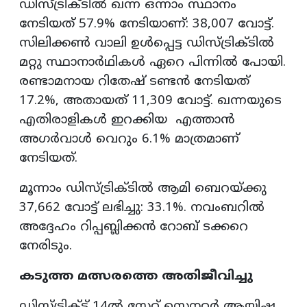
ഡിസ്ട്രിക്ടിൽ ഖന്ന ഒന്നാം സ്ഥാനം
നേടിയത് 57.9% നേടിയാണ്: 38,007 വോട്ട്.
സിലിക്കൺ വാലി ഉൾപ്പെട്ട ഡിസ്ട്രിക്ടിൽ
മറ്റു സ്ഥാനാർഥികൾ ഏറെ പിന്നിൽ പോയി.
രണ്ടാമനായ റിതേഷ് ടണ്ടൻ നേടിയത്
17.2%, അതായത് 11,309 വോട്ട്. ഖന്നയുടെ
എതിരാളികൾ ഇറക്കിയ എത്താൻ
അഗർവാൾ വെറും 6.1% മാത്രമാണ്
നേടിയത്.
മൂന്നാം ഡിസ്ട്രിക്ടിൽ ആമി ബെറയ്ക്കു
37,662 വോട്ട് ലഭിച്ചു: 33.1%. നവംബറിൽ
അദ്ദേഹം റിപ്പബ്ലിക്കൻ റോബ് ടക്കറെ
നേരിടും.
കടുത്ത മത്സരത്തെ അതിജീവിച്ചു
ഡിസ്ട്രിക്ട് 14ൽ സ്റ്റേറ്റ് സെനറ്റർ ആയിഷ