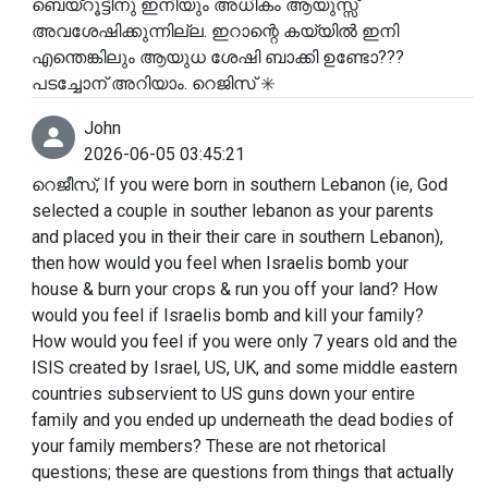
ബെയ്റൂട്ടിനു ഇനിയും അധികം ആയുസ്സ്
അവശേഷിക്കുന്നില്ല. ഇറാന്റെ കയ്യിൽ ഇനി
എന്തെങ്കിലും ആയുധ ശേഷി ബാക്കി ഉണ്ടോ???
പടച്ചോന് അറിയാം. റെജിസ് ✳️
John
2026-06-05 03:45:21
റെജീസ്, If you were born in southern Lebanon (ie, God
selected a couple in souther lebanon as your parents
and placed you in their their care in southern Lebanon),
then how would you feel when Israelis bomb your
house & burn your crops & run you off your land? How
would you feel if Israelis bomb and kill your family?
How would you feel if you were only 7 years old and the
ISIS created by Israel, US, UK, and some middle eastern
countries subservient to US guns down your entire
family and you ended up underneath the dead bodies of
your family members? These are not rhetorical
questions; these are questions from things that actually