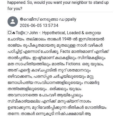
happened. So, would you want your neighbor to stand up
for you?
®️റെജീസ് നെടുങ്ങാ ഡ ppally
2026-06-05 13:57:34
💥🔥To@👉John -: Hypothetical, Loaded & തെറ്റായ
ചോദ്യം. തല്ക്കാലം താങ്കൾ 1948-ൽ ഇസ്രായേൽ
രാജ്യം രൂപീകൃതമായതു മുതലുള്ള നാൾ വഴികൾ
പഠിച്ചിട്ട് എന്നോട് ചോദിക്കൂ. Facts മാത്രമാണ് എനിക്ക്
താൽപ്പര്യം. ഇഷ്ട്ടമാണ് കഥകളിലും സിനിമകളിലും
മത സാഹിത്യത്തിലും മാത്രം Fictions. ഒരു യുദ്ധം,
അത് എന്റെ കാഴ്ചപ്പാടിൽ നൂറ് ശതമാനവും
ഒഴിവാക്കണം, പരസ്പ്പര ചർച്ചയിലൂടെയും മറ്റു
ജനാധിപത്യ സംവിധാനങ്ങളിലൂടെയും സമ്മർദ്ദ
തന്ത്രങ്ങളിലൂടെയും . ഒരിക്കലും യുദ്ധം
അവസാനത്തെ പോംവഴി ആയിപ്പോലും
സ്വീകാര്യമല്ല എനിക്ക് .മനുഷ്യന് നാശം
ഉണ്ടാക്കുന്ന, മുറിവേൽപ്പിക്കുന്ന രീതികൾ ഗോത്രീയം
തന്നേ. താങ്കൾ ഒന്നുകൂടി നിഷ്പക്ഷമായി ആ