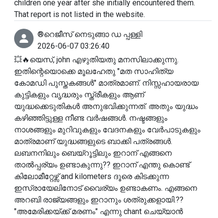
children one year after she initially encountered them.
That report is not listed in the website.
®️റെജീസ് നെടുങ്ങാ ഡ പ്പള്ളി
2026-06-07 03:26:40
💥🔥യെസ്, john എഴുതിയതു മനസിലാക്കുന്നു.
ഇതിന്റെയൊക്കെ മൂലഹേതു "മത സാഹിത്യ
കോമഡി പുസ്തകങ്ങൾ" മാത്രമാണ്. നിസ്സഹായരായ
കുട്ടികളും വൃദ്ധരും സ്ത്രീകളും ആണ്
യുദ്ധക്കെടുതികൾ അനുഭവിക്കുന്നത്. അതും യുദ്ധം
കഴിഞ്ഞിട്ടുള്ള നീണ്ട വർഷങ്ങൾ. നഷ്ടങ്ങളും
നാശങ്ങളും മുറിവുകളും വേദനകളും വേർപാടുകളും
മാത്രമാണ് യുദ്ധങ്ങളുടെ ബാക്കി പത്രങ്ങൾ.
ലബനനിലും ബെയ്റൂട്ടിലും ഇറാന് എങ്ങനെ
താൽപ്പര്യം ഉണ്ടാകുന്നു?? ഇറാന് എന്തു കൊണ്ട്
കിലോമീറ്റേഴ്സ് and kilometers ദൂരെ കിടക്കുന്ന
ഇസ്രായേലിനോട് വൈര്യം ഉണ്ടാകണം. എങ്ങനെ
അറബി രാജ്യങ്ങളും ഇറാനും ശത്രുക്കളായി.??
"അമേരിക്കയ്ക്ക് മരണം" എന്നു chant ചെയ്യാൻ