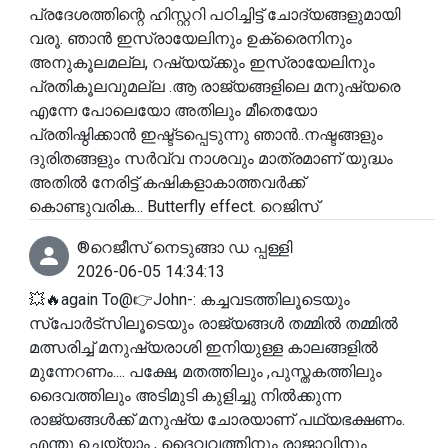
പ്രദേശത്തിന്റെ ഹിസ്റ്ററി പഠിച്ചിട്ട് ചോദ്യങ്ങളുമായി
വരൂ. ഞാൻ ഇസ്രായേലിനും ഉക്രൈനിനും
അനുകൂലമല്ല, റഷ്യയ്‌ക്കും ഇസ്രായേലിനും
പ്രതികൂലവുമല്ല .ആ രാജ്യങ്ങളിലെ മനുഷ്യരെ
എന്നേ പോലെയോ അതിലും മീതെയോ
പ്രതിഷ്ഠിക്കാൻ ഇഷ്ട്ടപ്പെടുന്നു ഞാൻ..നഷ്ടങ്ങളും
ദുരിതങ്ങളും സർവ്വ നാശവും മാത്രമാണ് യുദ്ധം
അതിൽ നേരിട്ട് കഷികളാകാത്തവർക്ക്
കൊണ്ടുവരിക... Butterfly effect. റെജിസ്
®️റെജീസ് നെടുങ്ങാ ഡ പ്പള്ളി
2026-06-05 14:34:13
💥🔥again To@👉John-: കച്ചവടത്തിലൂടെയും
സ്പോർട്സിലൂടെയും രാജ്യങ്ങൾ തമ്മിൽ തമ്മിൽ
മത്സരിച്ച് മനുഷ്യരാശി ഇനിയുള്ള കാലങ്ങളിൽ
മുന്നേറണം.... പക്ഷേ, മതത്തിലും ,പുസ്തകത്തിലും
ദൈവത്തിലും അടിമുടി കുളിച്ചു നിൽക്കുന്ന
രാജ്യങ്ങൾക്ക് മനുഷ്യ ചോരയാണ് പഥ്യഭക്ഷണം.
എന്തു ചെയ്യാം , ദൈവവത്തിനും രാജാവിനും