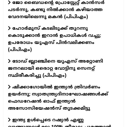
ജോ ബൈഡന്റെ പ്രോസ്റ്റേറ്റ് കാൻസർ
പടർന്നു, കണ്ടു നിൽക്കാൻ കഴിയാത്ത
വേദനയിലെന്നു മകൻ (പിപിഎം)
ഹോർമുസ് കടലിടുക്ക് തുറന്നു
കൊടുക്കാൻ ഇറാൻ ഉപാധികൾ വച്ചു;
ഉപരോധം യുഎസ് പിൻവലിക്കണം
(പിപിഎം)
ടോഡ് ബ്ലാഞ്ചിനെ യുഎസ് അറ്റോണി
ജനറലായി ഒരൊറ്റ വോട്ടിനു സെനറ്റ്
സ്ഥിരീകരിച്ചു (പിപിഎം)
ഷിക്കാഗോയിൽ ഇന്ത്യൻ ത്രിവർണം
ഉയർന്നു; സ്വാതന്ത്ര്യദിനാഘോഷങ്ങൾക്ക്
ഫെഡറേഷൻ ഓഫ് ഇന്ത്യൻ
അസോസിയേഷൻസ് തുടക്കമിട്ടു
ഇന്ത്യ ഉൾപ്പെടെ റഷ്യൻ എണ്ണ