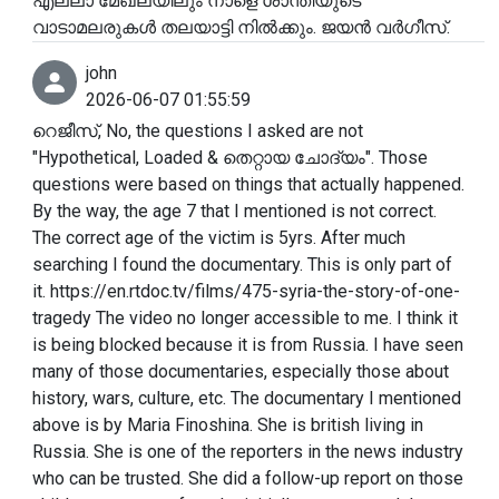
എല്ലാ മേഖലയിലും നാളെ ശാന്തിയുടെ
വാടാമലരുകൾ തലയാട്ടി നിൽക്കും. ജയൻ വർഗീസ്.
john
2026-06-07 01:55:59
റെജീസ്, No, the questions I asked are not
"Hypothetical, Loaded & തെറ്റായ ചോദ്യം". Those
questions were based on things that actually happened.
By the way, the age 7 that I mentioned is not correct.
The correct age of the victim is 5yrs. After much
searching I found the documentary. This is only part of
it. https://en.rtdoc.tv/films/475-syria-the-story-of-one-
tragedy The video no longer accessible to me. I think it
is being blocked because it is from Russia. I have seen
many of those documentaries, especially those about
history, wars, culture, etc. The documentary I mentioned
above is by Maria Finoshina. She is british living in
Russia. She is one of the reporters in the news industry
who can be trusted. She did a follow-up report on those