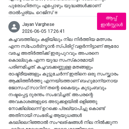
പുരോഹിതനും എപ്പോഴും യുദ്ധങ്ങൾക്കാണ്
താൽപ്പര്യം. റെജിസ് ✳️
ആപ്പ്
Jayan Varghese
ഇൻസ്റ്റാൾ
2026-06-05 17:26:41
കച്ചവടത്തിലും കളിയിലും നില നിർത്തിയ മത്സരം
എന്ന സ്പോർട്സ്മാൻ സ്പിരിറ്റ്‌ വളർന്നിട്ടാണ് ആരോ
വരച്ച അതിർത്തിക്ക് ഇരുപുറവും അപരനെ
കൊല്ലുക എന്ന യുദ്ധ സംസ്‌കാരമായി
പരിണമിച്ചത്. കച്ചവടക്കണ്ണുള്ള മതങ്ങളും
രാഷ്ട്രീയങ്ങളും കൂട്ടുചേർന്ന് ഇതിനെ ഒരു സംസ്ക്കാരം
ആക്കിത്തീർത്തു എന്നയിടത്താണ് ബഹുമാന്യനായ
ജോസഫ് സാറിന് തന്റെ കൈയും കുടുംബവും
നഷ്ടപ്പെട്ട ദുരന്തം സംഭവിച്ചത്. അപരന്റെ
അവകാശങ്ങളുടെ അടുക്കളയിൽ ഒളിഞ്ഞു
നോക്കില്ലെന്ന് ഉറക്കെ പ്രഖ്യാപിച്ചു കൊണ്ട്
അതിനായി സംഭരിച്ച ആയുധങ്ങൾ
കടലിലെറിഞ്ഞാൽ സംഘര്ഷങ്ങൾ നില നിൽക്കുന്ന