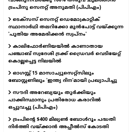
വാങ്ങുന്നവർക്കു 100% തീരുവ ചുമത്താൻ
ട്രംപിനു സെനറ്റ് അനുമതി (പിപിഎം)
ടെക്സസ് സെനറ്റ് ഡെമോക്രാറ്റിക്
സ്ഥാനാർഥി തലറിക്കോ മുൻപോട്ട് വയ്ക്കുന്ന
'പുതിയ അമേരിക്കൻ സ്വപ്നം'
കാലിഫോര്‍ണിയയില്‍ കാണാതായ
പഞ്ചാബ് സ്വദേശി ട്രക്ക് ഡ്രൈവര്‍ വെടിയേറ്റ്
കൊല്ലപ്പെട്ട നിലയില്‍
ഓഗസ്റ്റ് 15 മാസാച്യുസെറ്റ്സിലും
ബോസ്റ്റണിലും 'ഇന്ത്യ ദിന'മായി പ്രഖ്യാപിച്ചു
സൗദി അറേബ്യയും തുർക്കിയും
പാക്കിസ്ഥാനും പ്രതിരോധ കരാറിൽ
ഒപ്പുവച്ചു (പിപിഎം)
ട്രംപിന്റെ $400 മില്യൺ ബോൾറൂം പദ്ധതി
നിർത്തി വയ്ക്കാൻ അപ്പീൽസ് കോടതി