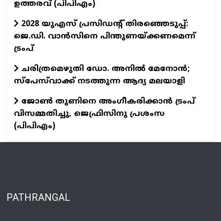
ഉത്തരവ് (പിപിഎം)
2028 യുഎസ് പ്രസിഡന്റ് തിരഞ്ഞെടുപ്പ്:
ജെ.ഡി. വാൻസിനെ പിന്തുണയ്ക്കണമെന്ന്
ട്രംപ്
ചരിത്രമെഴുതി ഡോ. അനിൽ മേനോൻ;
സ്പേസ്‌വാക്ക് നടത്തുന്ന ആദ്യ മലയാളി
ജോൺ തുണിനെ അംഗീകരിക്കാൻ ട്രംപ്
വിസമ്മതിച്ചു, ജെഫ്രിസിനു പ്രശംസ
(പിപിഎം)
PATHRANGAL