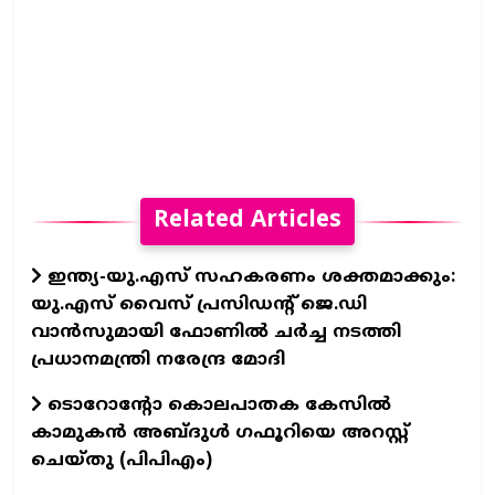
Related Articles
ഇന്ത്യ-യു.എസ് സഹകരണം ശക്തമാക്കും:
യു.എസ് വൈസ് പ്രസിഡന്റ് ജെ.ഡി
വാൻസുമായി ഫോണിൽ ചർച്ച നടത്തി
പ്രധാനമന്ത്രി നരേന്ദ്ര മോദി
ടൊറോന്റോ കൊലപാതക കേസിൽ
കാമുകൻ അബ്‌ദുൾ ഗഫൂറിയെ അറസ്റ്റ്
ചെയ്തു (പിപിഎം)