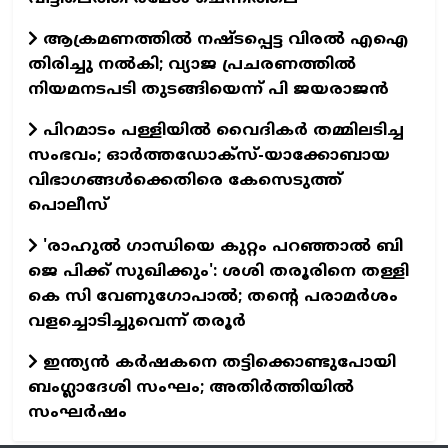
ആക്രമണത്തില്‍ നഷ്ടപ്പെട്ട വിരല്‍ എഐ
തിരിച്ചു നല്‍കി; വ്യാജ പ്രചരണത്തില്‍
നിയമനടപടി തുടങ്ങിയെന്ന് പി ജയരാജന്‍
പിറമാടം പള്ളിയില്‍ വൈദികര്‍ തമ്മിലടിച്ച
സംഭവം; ഓര്‍ത്തഡോക്‌സ്-യാക്കോബായ
വിഭാഗങ്ങള്‍ക്കെതിരെ കേസെടുത്ത്
പൊലീസ്
'രാഹുല്‍ ഗാന്ധിയെ കുറ്റം പറഞ്ഞാല്‍ ബി
ജെ പിക്ക് സുഖിക്കും': ശശി തരൂരിനെ തള്ളി
കെ സി വേണുഗോപാല്‍; തന്റെ പരാമര്‍ശം
വളച്ചൊടിച്ചുവെന്ന് തരൂർ
ഇന്ത്യൻ കർഷകനെ തട്ടിക്കൊണ്ടുപോയി
ബംഗ്ലാദേശി സംഘം; അതിർത്തിയിൽ
സംഘർഷം