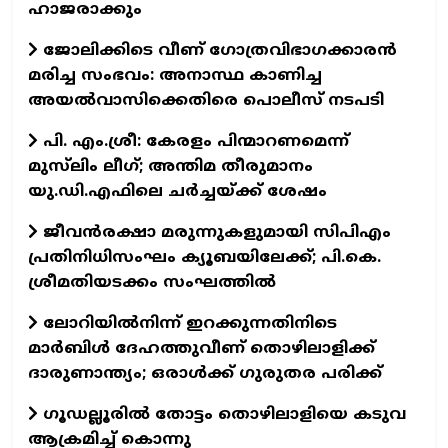
ഹാജരാക്കും
ജോലിക്കിടെ വീണ് ഗോത്രവിഭാഗക്കാരൻ
മരിച്ച സംഭവം: അനാസ്ഥ കാണിച്ച
അയൽവാസിക്കെതിരെ പൊലീസ് നടപടി
പി. എം.ശ്രീ: കേരളം പിന്മാറണമെന്ന്
മുസ്‌ലിം ലീഗ്; അന്തിമ തീരുമാനം
യു.ഡി.എഫിലെ ചർച്ചയ്ക്ക് ശേഷം
ജീവന്‍രക്ഷാ മരുന്നുകളുമായി സിപിഎം
പ്രതിനിധിസംഘം ക്യൂബയിലേക്ക്; പി.കെ.
ശ്രീമതിയടക്കം സംഘത്തില്‍
ലോറിയില്‍നിന്ന് ഇറക്കുന്നതിനിടെ
മാര്‍ബിള്‍ ദേഹത്തുവീണ് തൊഴിലാളിക്ക്
ദാരുണാന്ത്യം; ഒരാള്‍ക്ക് ഗുരുതര പരിക്ക്
ഗൂഡല്ലൂരില്‍ തോട്ടം തൊഴിലാളിയെ കടുവ
ആക്രമിച്ച് കൊന്നു