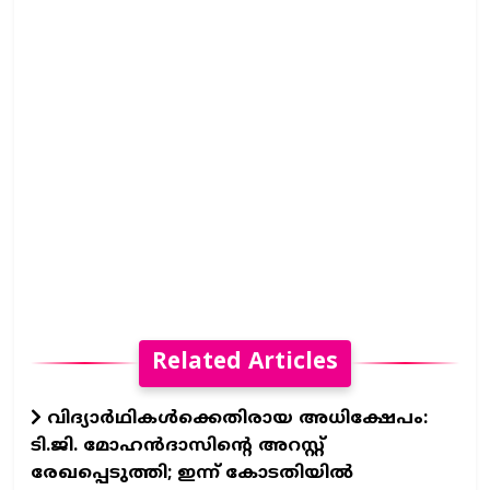
Related Articles
വിദ്യാർഥികൾക്കെതിരായ അധിക്ഷേപം:
ടി.ജി. മോഹൻദാസിന്റെ അറസ്റ്റ്
രേഖപ്പെടുത്തി; ഇന്ന് കോടതിയിൽ