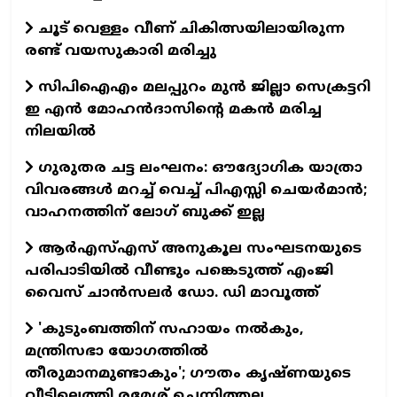
ചൂട് വെള്ളം വീണ് ചികിത്സയിലായിരുന്ന
രണ്ട് വയസുകാരി മരിച്ചു
സിപിഐഎം മലപ്പുറം മുന്‍ ജില്ലാ സെക്രട്ടറി
ഇ എന്‍ മോഹന്‍ദാസിന്റെ മകന്‍ മരിച്ച
നിലയില്‍
ഗുരുതര ചട്ട ലംഘനം: ഔദ്യോഗിക യാത്രാ
വിവരങ്ങള്‍ മറച്ച് വെച്ച് പിഎസ്സി ചെയര്‍മാന്‍;
വാഹനത്തിന് ലോഗ് ബുക്ക് ഇല്ല
ആര്‍എസ്എസ് അനുകൂല സംഘടനയുടെ
പരിപാടിയില്‍ വീണ്ടും പങ്കെടുത്ത് എംജി
വൈസ് ചാന്‍സലര്‍ ഡോ. ഡി മാവൂത്ത്
'കുടുംബത്തിന് സഹായം നല്‍കും,
മന്ത്രിസഭാ യോഗത്തില്‍
തീരുമാനമുണ്ടാകും'; ഗൗതം കൃഷ്ണയുടെ
വീട്ടിലെത്തി രമേശ് ചെന്നിത്തല