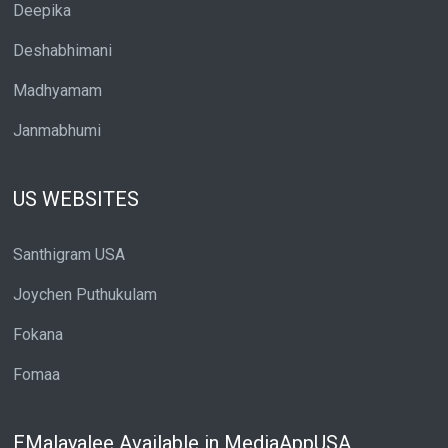
Deepika
Deshabhimani
Madhyamam
Janmabhumi
US WEBSITES
Santhigram USA
Joychen Puthukulam
Fokana
Fomaa
EMalayalee Available in MediaAppUSA