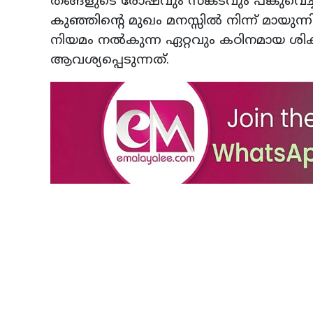
തങ്ങളുടെ രോഷവും സങ്കടവും പങ്കുവെച്ച
കുഞ്ഞിന്റെ മുഖം മനസ്സിൽ നിന്ന് മായുന്നില
നിയമം നൽകുന്ന ഏറ്റവും കഠിനമായ ശിക്
ആവശ്യപ്പെടുന്നത്.