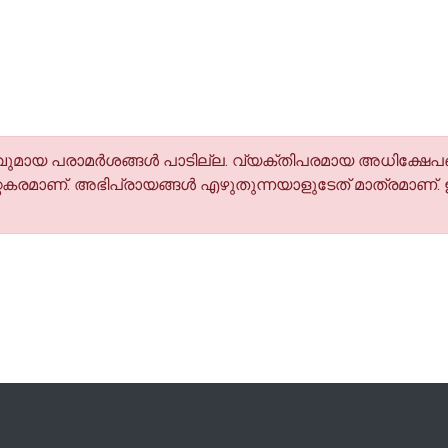
മായ പരാമര്‍ശങ്ങള്‍ പാടില്ല. വ്യക്തിപരമായ അധിക്ഷേപങ
കരമാണ്. അഭിപ്രായങ്ങള്‍ എഴുതുന്നയാളുടേത് മാത്രമാണ്.