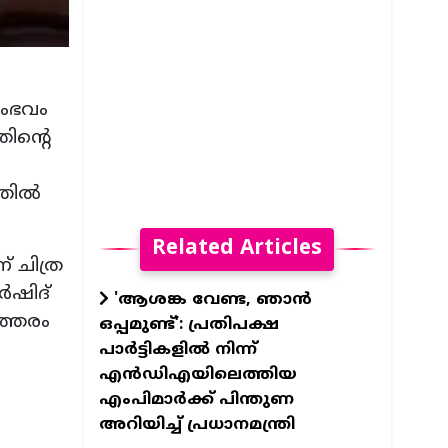
സംഭവം
ഞിന്റെ
്തിൽ
Related Articles
് ചിത്ര
ർഷിദ്
'ആശങ്ക വേണ്ട, ഞാൻ
ത്തരം
ഒപ്പമുണ്ട്’: പ്രതിപക്ഷ
പാർട്ടികളിൽ നിന്ന്
എൻഡിഎയിലെത്തിയ
എംപിമാർക്ക് പിന്തുണ
അറിയിച്ച് പ്രധാനമന്ത്രി