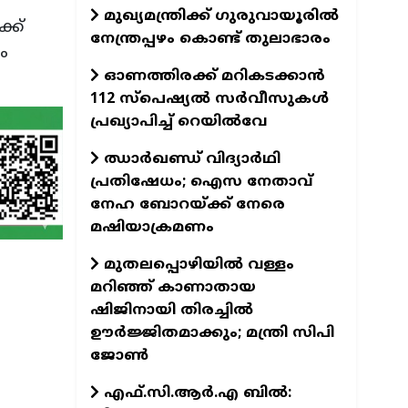
മുഖ്യമന്ത്രിക്ക് ഗുരുവായൂരില്‍
്ക്
നേന്ത്രപ്പഴം കൊണ്ട് തുലാഭാരം
ം
ഓണത്തിരക്ക് മറികടക്കാൻ
112 സ്പെഷ്യൽ സർവീസുകൾ
പ്രഖ്യാപിച്ച് റെയിൽവേ
ഝാര്‍ഖണ്ഡ് വിദ്യാര്‍ഥി
പ്രതിഷേധം; ഐസ നേതാവ്
നേഹ ബോറയ്ക്ക് നേരെ
മഷിയാക്രമണം
മുതലപ്പൊഴിയില്‍ വള്ളം
മറിഞ്ഞ് കാണാതായ
ഷിജിനായി തിരച്ചില്‍
ഊര്‍ജ്ജിതമാക്കും; മന്ത്രി സിപി
ജോണ്‍
എഫ്.സി.ആർ.എ ബിൽ: