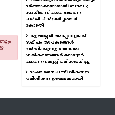
ഭർത്താക്കന്മാരായി തുടരും;
സംഗീത വിവാഹ മോചന
ഹർജി പിന്‍വലിച്ചതായി
കോടതി
കളമശ്ശേരി അപ്പോളോക്ക്
്ങളും
സമീപം അപകടങ്ങൾ
 ഇ-
വർദ്ധിക്കുന്നു; ഗതാഗത
ക്രമീകരണങ്ങൾ മോട്ടോർ
വാഹന വകുപ്പ് പരിശോധിച്ചു
ഭാഷാ നൈപുണി വികസന
പരിശീലനം ശ്രദ്ധേയമായി