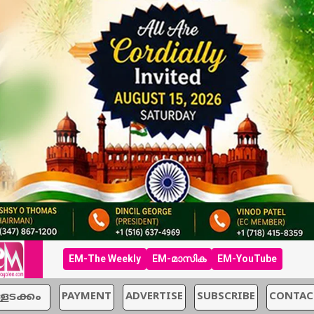
EM-The Weekly
EM-മാസിക
EM-YouTube
്ളടക്കം
PAYMENT
ADVERTISE
SUBSCRIBE
CONTAC