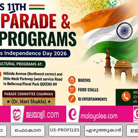
ാ
ഫൊകാന
US-PROFILES
എഴുത്തുകാര്‍
ഉള