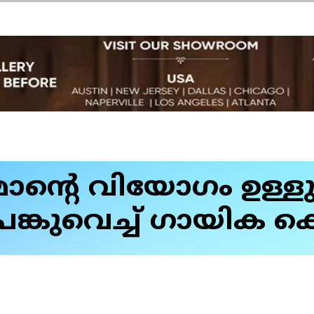
ന്റെ വിയോഗം ഉള്ളുല
ങ്കുവെച്ച് ഗായിക കെ