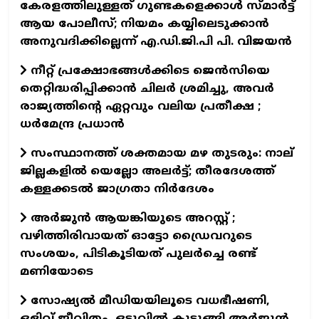
കേരളത്തിലുള്ളത് ഗുണ്ടകളെക്കാൾ സ്മാർട്ട്
ആയ പോലീസ്; നിയമം കയ്യിലെടുക്കാൻ
അനുവദിക്കില്ലെന്ന് എ.ഡി.ജി.പി പി. വിജയൻ
നീറ്റ് പ്രക്ഷോഭങ്ങൾക്കിടെ ജെൻസിയെ
തെറ്റിദ്ധരിപ്പിക്കാൻ ചിലർ ശ്രമിച്ചു, അവർ
രാജ്യത്തിന്റെ ഏറ്റവും വലിയ പ്രതീക്ഷ ;
ധർമേന്ദ്ര പ്രധാൻ
സംസ്ഥാനത്ത് ശക്തമായ മഴ തുടരും: നാല്
ജില്ലകളിൽ യെല്ലോ അലർട്ട്; തീരദേശത്ത്
കള്ളക്കടൽ ജാഗ്രതാ നിർദേശം
അർജുൻ ആയങ്കിയുടെ അറസ്റ്റ് ;
വഴിത്തിരിവായത് ഓട്ടോ ഡ്രൈവറുടെ
സംശയം, പിടികൂടിയത് പുലർച്ചെ രണ്ട്
മണിയോടെ
സോഷ്യൽ മീഡിയയിലൂടെ വധഭീഷണി,
ഒളിവ് ജീവിതം, ഒടുവിൽ കുടുങ്ങി അർജുൻ