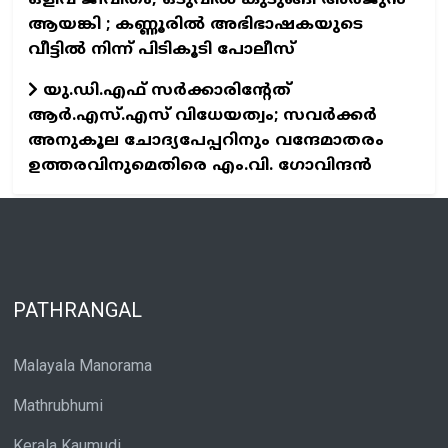
ആയങ്കി ; കണ്ണൂരിൽ അഭിഭാഷകയുടെ
വീട്ടിൽ നിന്ന് പിടികൂടി പോലീസ്
യു.ഡി.എഫ് സർക്കാരിന്റേത്
ആർ.എസ്.എസ് വിധേയത്വം; സവർക്കർ
അനുകൂല ചോദ്യപേപ്പറിനും വന്ദേമാതരം
ഉത്തരവിനുമെതിരെ എം.വി. ഗോവിന്ദൻ
PATHRANGAL
Malayala Manorama
Mathrubhumi
Kerala Kaumudi