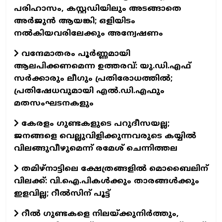
പരിഹാസം, കസ്റ്റഡിയിലും അടങ്ങാതെ
അർജുൻ ആയങ്കി; ഒളിയിടം
നൽകിയവരിലേക്കും അന്വേഷണം
വന്ദേമാതരം പൂർണ്ണമായി
ആലപിക്കണമെന്ന ഉത്തരവ്: യു.ഡി.എഫ്
സർക്കാരും ലീഗും പ്രതിരോധത്തിൽ;
പ്രതിഷേധവുമായി എൽ.ഡി.എഫും
മതസംഘടനകളും
കേരളം ഗുണ്ടകളുടെ പറുദീസയല്ല;
ജനങ്ങളെ വെല്ലുവിളിക്കുന്നവരുടെ കയ്യിൽ
വിലങ്ങുവീഴുമെന്ന് രമേശ് ചെന്നിത്തല
തമിഴ്‌നാട്ടിലെ ക്ഷേത്രങ്ങളിൽ മൊബൈലിന്
വിലക്ക്: വി.ഐ.പികൾക്കും താരങ്ങൾക്കും
ഇളവില്ല; റീൽസിന് പൂട്ട്
റീൽ ഗുണ്ടകളെ നിലയ്ക്കുനിർത്തും,