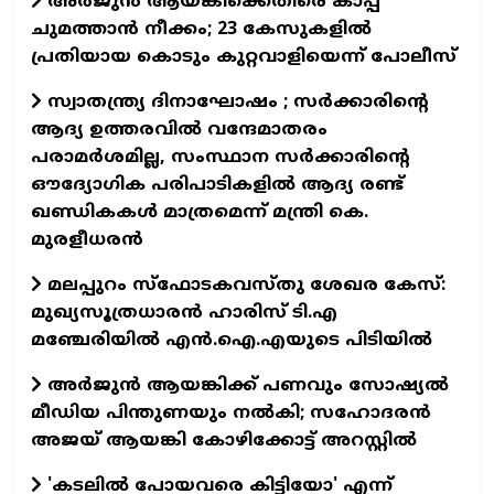
അർജുൻ ആയങ്കിക്കെതിരെ കാപ്പ
ചുമത്താൻ നീക്കം; 23 കേസുകളിൽ
പ്രതിയായ കൊടും കുറ്റവാളിയെന്ന് പോലീസ്
സ്വാതന്ത്ര്യ ദിനാഘോഷം ; സർക്കാരിന്റെ
ആദ്യ ഉത്തരവിൽ വന്ദേമാതരം
പരാമർശമില്ല, സംസ്ഥാന സർക്കാരിന്റെ
ഔദ്യോഗിക പരിപാടികളിൽ ആദ്യ രണ്ട്
ഖണ്ഡികകൾ മാത്രമെന്ന് മന്ത്രി കെ.
മുരളീധരൻ
മലപ്പുറം സ്‌ഫോടകവസ്തു ശേഖര കേസ്:
മുഖ്യസൂത്രധാരൻ ഹാരിസ് ടി.എ
മഞ്ചേരിയിൽ എൻ.ഐ.എയുടെ പിടിയിൽ
അർജുൻ ആയങ്കിക്ക് പണവും സോഷ്യൽ
മീഡിയ പിന്തുണയും നൽകി; സഹോദരൻ
അജയ് ആയങ്കി കോഴിക്കോട്ട് അറസ്റ്റിൽ
'കടലിൽ പോയവരെ കിട്ടിയോ' എന്ന്