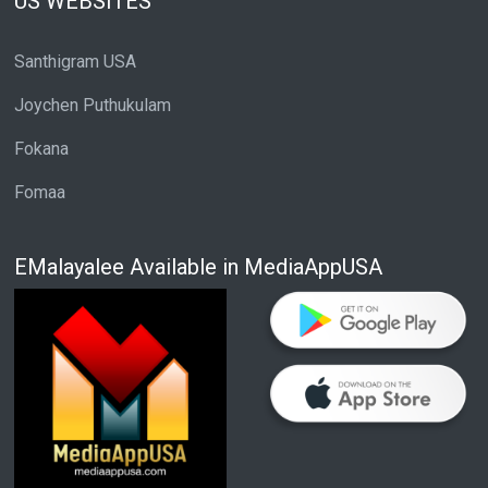
US WEBSITES
Santhigram USA
Joychen Puthukulam
Fokana
Fomaa
EMalayalee Available in MediaAppUSA