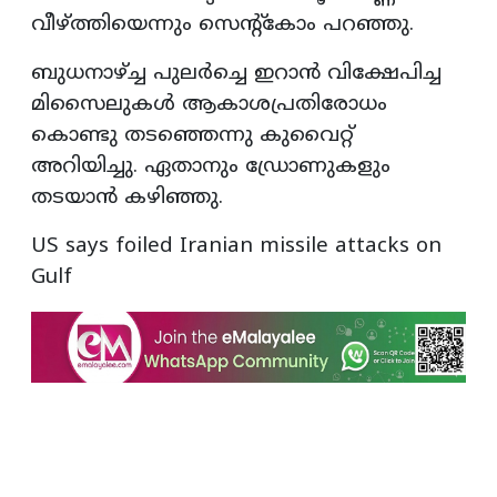
വീഴ്ത്തിയെന്നും സെന്റ്‌കോം പറഞ്ഞു.
ബുധനാഴ്ച്ച പുലർച്ചെ ഇറാൻ വിക്ഷേപിച്ച
മിസൈലുകൾ ആകാശപ്രതിരോധം
കൊണ്ടു തടഞ്ഞെന്നു കുവൈറ്റ്
അറിയിച്ചു. ഏതാനും ഡ്രോണുകളും
തടയാൻ കഴിഞ്ഞു.
US says foiled Iranian missile attacks on
Gulf