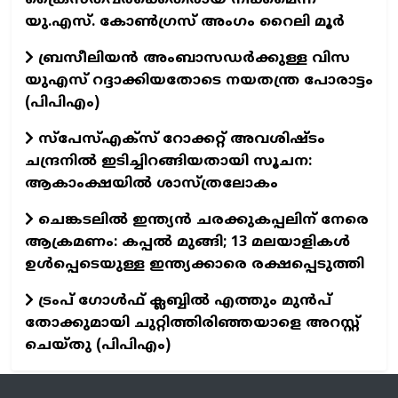
യു.എസ്. കോൺഗ്രസ് അംഗം റൈലി മൂർ
ബ്രസീലിയൻ അംബാസഡർക്കുള്ള വിസ
യുഎസ് റദ്ദാക്കിയതോടെ നയതന്ത്ര പോരാട്ടം
(പിപിഎം)
സ്‌പേസ്‌എക്‌സ് റോക്കറ്റ് അവശിഷ്ടം
ചന്ദ്രനിൽ ഇടിച്ചിറങ്ങിയതായി സൂചന:
ആകാംക്ഷയിൽ ശാസ്ത്രലോകം
ചെങ്കടലിൽ ഇന്ത്യൻ ചരക്കുകപ്പലിന് നേരെ
ആക്രമണം: കപ്പൽ മുങ്ങി; 13 മലയാളികൾ
ഉൾപ്പെടെയുള്ള ഇന്ത്യക്കാരെ രക്ഷപ്പെടുത്തി
ട്രംപ് ഗോൾഫ് ക്ലബ്ബിൽ എത്തും മുൻപ്
തോക്കുമായി ചുറ്റിത്തിരിഞ്ഞയാളെ അറസ്റ്റ്
ചെയ്തു (പിപിഎം)