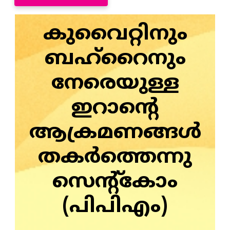
കുവൈറ്റിനും
ബഹ്‌റൈനും
നേരെയുള്ള
ഇറാന്റെ
ആക്രമണങ്ങൾ
തകർത്തെന്നു
സെന്റ്‌കോം
(പിപിഎം)