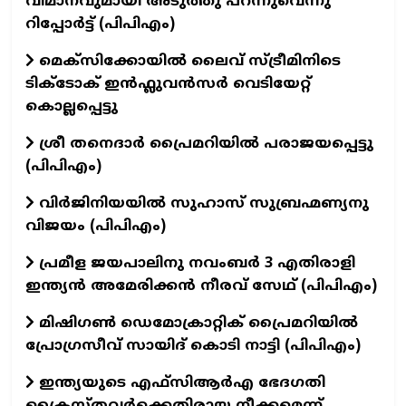
വിമാനവുമായി അടുത്തു പറന്നുവെന്നു
റിപ്പോർട്ട് (പിപിഎം)
മെക്സിക്കോയിൽ ലൈവ് സ്ട്രീമിനിടെ
ടിക്‌ടോക് ഇൻഫ്ലുവൻസർ വെടിയേറ്റ്
കൊല്ലപ്പെട്ടു
ശ്രീ തനെദാർ പ്രൈമറിയിൽ പരാജയപ്പെട്ടു
(പിപിഎം)
വിർജിനിയയിൽ സുഹാസ് സുബ്രഹ്മണ്യനു
വിജയം (പിപിഎം)
പ്രമീള ജയപാലിനു നവംബർ 3 എതിരാളി
ഇന്ത്യൻ അമേരിക്കൻ നീരവ് സേഥ് (പിപിഎം)
മിഷിഗൺ ഡെമോക്രാറ്റിക് പ്രൈമറിയിൽ
പ്രോഗ്രസീവ് സായിദ് കൊടി നാട്ടി (പിപിഎം)
ഇന്ത്യയുടെ എഫ്‌സിആർഎ ഭേദഗതി
ക്രൈസ്തവർക്കെതിരായ നീക്കമെന്ന്