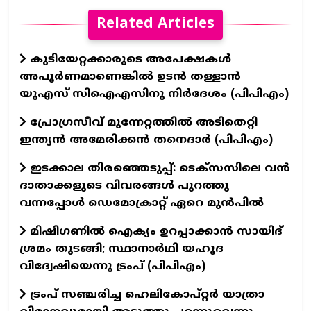
Related Articles
കുടിയേറ്റക്കാരുടെ അപേക്ഷകൾ
അപൂർണമാണെങ്കിൽ ഉടൻ തള്ളാൻ
യുഎസ് സിഐഎസിനു നിർദേശം (പിപിഎം)
പ്രോഗ്രസീവ് മുന്നേറ്റത്തിൽ അടിതെറ്റി
ഇന്ത്യൻ അമേരിക്കൻ തനെദാർ (പിപിഎം)
ഇടക്കാല തിരഞ്ഞെടുപ്പ്: ടെക്സസിലെ വൻ
ദാതാക്കളുടെ വിവരങ്ങൾ പുറത്തു
വന്നപ്പോൾ ഡെമോക്രാറ്റ് ഏറെ മുൻപിൽ
മിഷിഗണിൽ ഐക്യം ഉറപ്പാക്കാൻ സായിദ്
ശ്രമം തുടങ്ങി; സ്ഥാനാർഥി യഹൂദ
വിദ്വേഷിയെന്നു ട്രംപ് (പിപിഎം)
ട്രംപ് സഞ്ചരിച്ച ഹെലികോപ്റ്റർ യാത്രാ