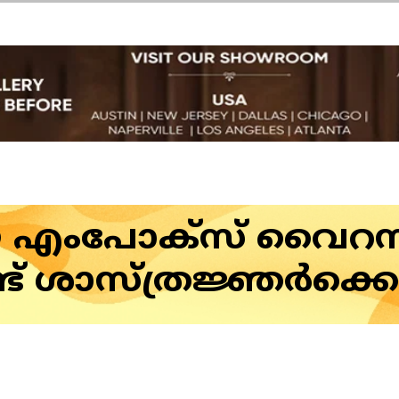
കിയ എംപോക്‌സ് വൈറ
്ട് ശാസ്ത്രജ്ഞര്‍ക്