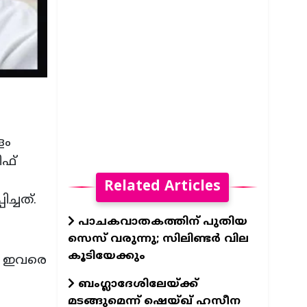
ളം
ീഫ്
Related Articles
ച്ചത്.
പാചകവാതകത്തിന് പുതിയ
സെസ് വരുന്നു; സിലിണ്ടർ വില
കൂടിയേക്കും
ിയ ഇവരെ
ബം​ഗ്ലാദേശിലേയ്ക്ക്
മടങ്ങുമെന്ന് ഷെയ്ഖ് ഹസീന