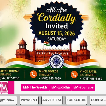
EM-The Weekly
EM-മാസിക
EM-YouTube
്ളടക്കം
PAYMENT
ADVERTISE
SUBSCRIBE
CONTAC