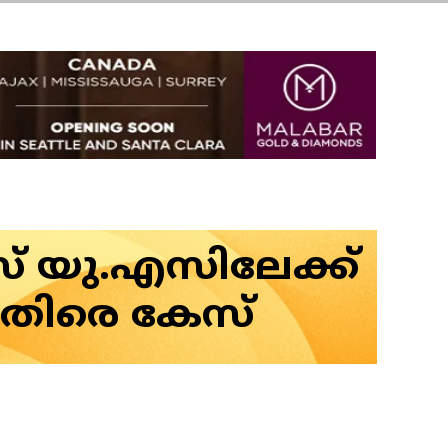
സ് യു.എസിലേക്ക്
കെതിരെ കേസ്