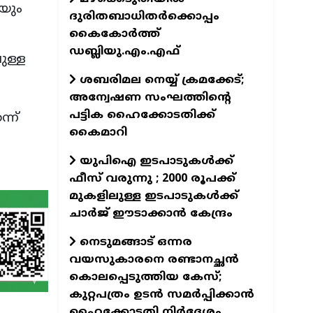
യും
ദുരിതബാധിതർക്കൊപ്പം
കൈകോർത്ത്
ഡബ്ലിയു.എം.എഫ്
ുള്ള
ശബരിമല നെയ്യ് ക്രമക്കേട്;
അന്വേഷണ സംഘത്തിന്റെ
പട്ടിക ഹൈക്കോടതിക്ക്
്ന്
കൈമാറി
യുപിഐ ഇടപാടുകള്‍ക്ക്
ഫീസ് വരുന്നു ; 2000 രൂപക്ക്
മുകളിലുള്ള ഇടപാടുകള്‍ക്ക്
ചാര്‍ജ് ഈടാക്കാന്‍ കേന്ദ്രം
നെടുമങ്ങാട് ഒന്നര
വയസുകാരനെ രണ്ടാനച്ഛൻ
കൊലപ്പെടുത്തിയ കേസ്;
കുറ്റപത്രം ഉടൻ സമർപ്പിക്കാൻ
ഹൈക്കോടതി നിർദേശം