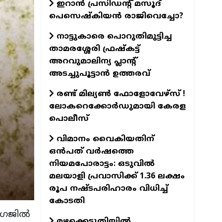
ഇറാൻ പ്രസിഡന്റ് മസൂദ്
പെസെഷ്കിയൻ രാജിവെച്ചോ?
നാട്ടുകാരെ പൊറുതിമുട്ടിച്ച
താമരശ്ശേരി ഫ്രഷ്‌കട്ട്
അറവുമാലിന്യ പ്ലാന്റ്
അടച്ചുപൂട്ടാൻ ഉത്തരവ്
രണ്ട് മില്യണ്‍ ഫോളോവേഴ്‌സ് !
ലോകറെക്കോര്‍ഡുമായി കേരള
പൊലീസ്
വിമാനം വൈകിയതിന്
ഒൻപത് വർഷത്തെ
നിയമപോരാട്ടം: ഒടുവിൽ
മലയാളി പ്രവാസിക്ക് 1.36 ലക്ഷം
രൂപ നഷ്ടപരിഹാരം വിധിച്ച്
കോടതി
േജില്‍
മഴക്കെടുതിയിൽ