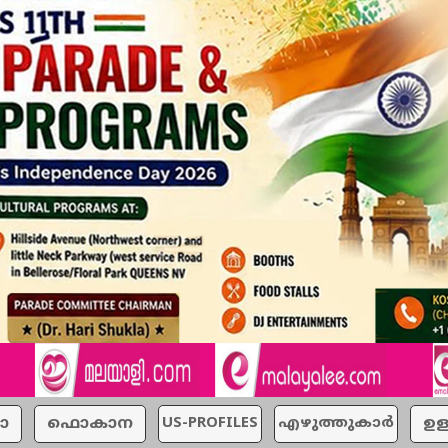
ാ
ഫൊകാന
US-PROFILES
എഴുത്തുകാര്‍
ഉള