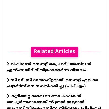
Related Articles
മിഷിഗണ്‍ സെനറ്റ് പ്രൈമറി: അബ്ദുള്‍
എല്‍-സയീദിന് തിളക്കമാര്‍ന്ന വിജയം
സി ഡി സി ഡയറക്റ്ററായി സെനറ്റ് എറിക്ക
ഷ്വാർട്സിനെ സ്ഥിരീകരിച്ചു (പിപിഎം)
കുടിയേറ്റക്കാരുടെ അപേക്ഷകൾ
അപൂർണമാണെങ്കിൽ ഉടൻ തള്ളാൻ
യുഎസ് സിഐഎസിനു നിർദേശം (പിപിഎം)