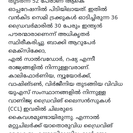
തുടർന്ന 52 പേരാണ് ആകെ
ഓപ്പറേഷനിൽ പിടിയിലായത്. ഇതിൽ
വൻകിട സെമി ട്രക്കുകൾ ഓടിച്ചിരുന്ന 36
ഡ്രൈവർമാരിൽ 30 പേരും ഇന്ത്യൻ
പൗരന്മാരാണെന്ന് അധികൃതർ
സ്ഥിരീകരിച്ചു. ബാക്കി ആറുപേർ
മെക്സിക്കോ,
എൽ സാൽവഡോർ, റഷ്യ എന്നീ
രാജ്യങ്ങളിൽ നിന്നുള്ളവരാണ്.
കാലിഫോർണിയ, ന്യൂയോർക്ക്,
വാഷിങ്ടൺ, വിർജീനിയ തുടങ്ങിയ വിവിധ
യുഎസ് സംസ്ഥാനങ്ങളിൽ നിന്നുള്ള
വാണിജ്യ ഡ്രൈവിങ് ലൈസൻസുകൾ
(CCL) ഇവരിൽ ചിലരുടെ
കൈവശമുണ്ടായിരുന്നു. എന്നാൽ
മറ്റുചിലർക്ക് യാതൊരുവിധ ഡ്രൈവിങ്