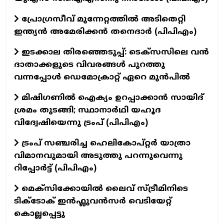
പ്രോഗ്രസീവ് മുന്നേറ്റത്തിൽ അടിതെറ്റി
ഇന്ത്യൻ അമേരിക്കൻ തനെദാർ (പിപിഎം)
ഇടക്കാല തിരഞ്ഞെടുപ്പ്: ടെക്സസിലെ വൻ
ദാതാക്കളുടെ വിവരങ്ങൾ പുറത്തു
വന്നപ്പോൾ ഡെമോക്രാറ്റ് ഏറെ മുൻപിൽ
മിഷിഗണിൽ ഐക്യം ഉറപ്പാക്കാൻ സായിദ്
ശ്രമം തുടങ്ങി; സ്ഥാനാർഥി യഹൂദ
വിദ്വേഷിയെന്നു ട്രംപ് (പിപിഎം)
ട്രംപ് സഞ്ചരിച്ച ഹെലികോപ്റ്റർ യാത്രാ
വിമാനവുമായി അടുത്തു പറന്നുവെന്നു
റിപ്പോർട്ട് (പിപിഎം)
മെക്സിക്കോയിൽ ലൈവ് സ്ട്രീമിനിടെ
ടിക്‌ടോക് ഇൻഫ്ലുവൻസർ വെടിയേറ്റ്
കൊല്ലപ്പെട്ടു