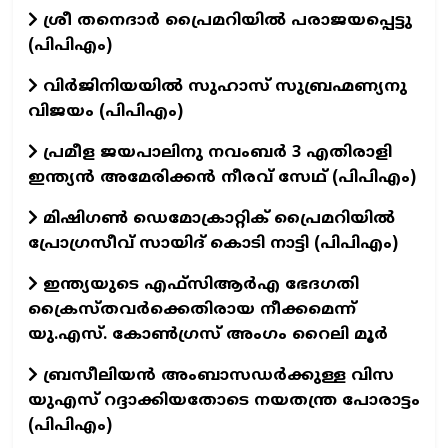
ശ്രീ തനെദാർ പ്രൈമറിയിൽ പരാജയപ്പെട്ടു
(പിപിഎം)
വിർജിനിയയിൽ സുഹാസ് സുബ്രഹ്മണ്യനു
വിജയം (പിപിഎം)
പ്രമീള ജയപാലിനു നവംബർ 3 എതിരാളി
ഇന്ത്യൻ അമേരിക്കൻ നീരവ് സേഥ് (പിപിഎം)
മിഷിഗൺ ഡെമോക്രാറ്റിക് പ്രൈമറിയിൽ
പ്രോഗ്രസീവ് സായിദ് കൊടി നാട്ടി (പിപിഎം)
ഇന്ത്യയുടെ എഫ്‌സിആർഎ ഭേദഗതി
ക്രൈസ്തവർക്കെതിരായ നീക്കമെന്ന്
യു.എസ്. കോൺഗ്രസ് അംഗം റൈലി മൂർ
ബ്രസീലിയൻ അംബാസഡർക്കുള്ള വിസ
യുഎസ് റദ്ദാക്കിയതോടെ നയതന്ത്ര പോരാട്ടം
(പിപിഎം)