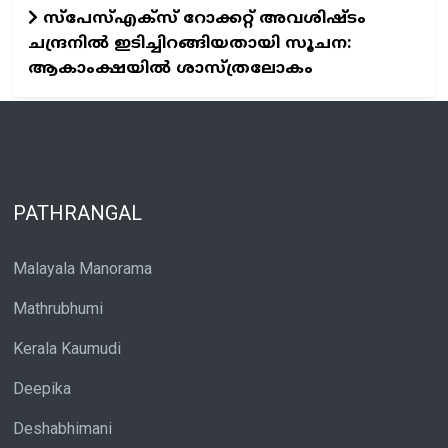
സ്‌പേസ്‌എക്‌സ് റോക്കറ്റ് അവശിഷ്ടം
ചന്ദ്രനിൽ ഇടിച്ചിറങ്ങിയതായി സൂചന:
ആകാംക്ഷയിൽ ശാസ്ത്രലോകം
PATHRANGAL
Malayala Manorama
Mathrubhumi
Kerala Kaumudi
Deepika
Deshabhimani