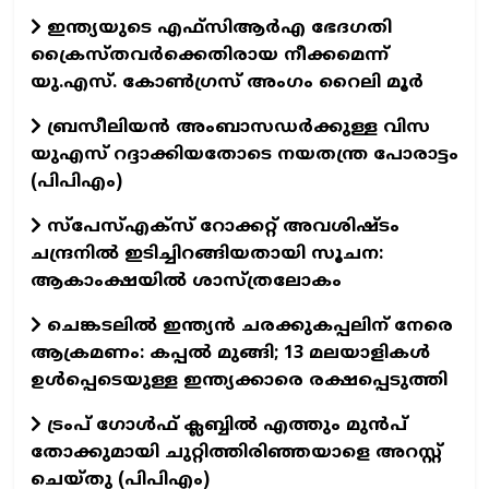
ഇന്ത്യയുടെ എഫ്‌സിആർഎ ഭേദഗതി
ക്രൈസ്തവർക്കെതിരായ നീക്കമെന്ന്
യു.എസ്. കോൺഗ്രസ് അംഗം റൈലി മൂർ
ബ്രസീലിയൻ അംബാസഡർക്കുള്ള വിസ
യുഎസ് റദ്ദാക്കിയതോടെ നയതന്ത്ര പോരാട്ടം
(പിപിഎം)
സ്‌പേസ്‌എക്‌സ് റോക്കറ്റ് അവശിഷ്ടം
ചന്ദ്രനിൽ ഇടിച്ചിറങ്ങിയതായി സൂചന:
ആകാംക്ഷയിൽ ശാസ്ത്രലോകം
ചെങ്കടലിൽ ഇന്ത്യൻ ചരക്കുകപ്പലിന് നേരെ
ആക്രമണം: കപ്പൽ മുങ്ങി; 13 മലയാളികൾ
ഉൾപ്പെടെയുള്ള ഇന്ത്യക്കാരെ രക്ഷപ്പെടുത്തി
ട്രംപ് ഗോൾഫ് ക്ലബ്ബിൽ എത്തും മുൻപ്
തോക്കുമായി ചുറ്റിത്തിരിഞ്ഞയാളെ അറസ്റ്റ്
ചെയ്തു (പിപിഎം)