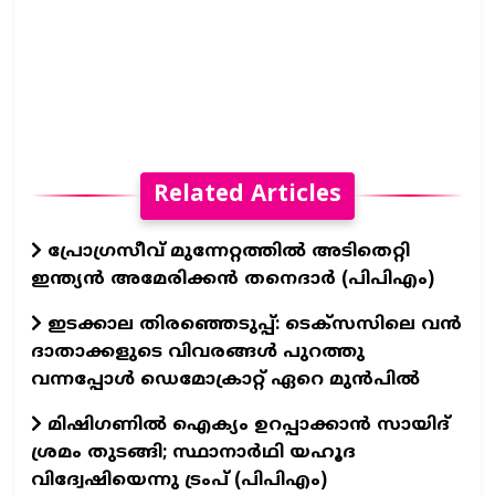
Related Articles
പ്രോഗ്രസീവ് മുന്നേറ്റത്തിൽ അടിതെറ്റി
ഇന്ത്യൻ അമേരിക്കൻ തനെദാർ (പിപിഎം)
ഇടക്കാല തിരഞ്ഞെടുപ്പ്: ടെക്സസിലെ വൻ
ദാതാക്കളുടെ വിവരങ്ങൾ പുറത്തു
വന്നപ്പോൾ ഡെമോക്രാറ്റ് ഏറെ മുൻപിൽ
മിഷിഗണിൽ ഐക്യം ഉറപ്പാക്കാൻ സായിദ്
ശ്രമം തുടങ്ങി; സ്ഥാനാർഥി യഹൂദ
വിദ്വേഷിയെന്നു ട്രംപ് (പിപിഎം)