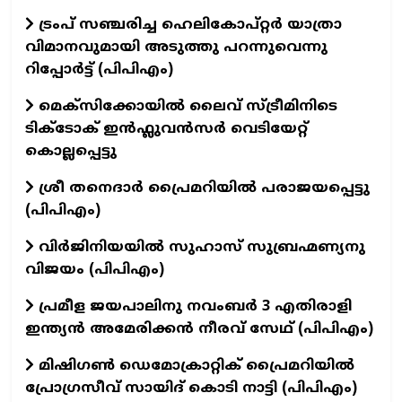
ട്രംപ് സഞ്ചരിച്ച ഹെലികോപ്റ്റർ യാത്രാ
വിമാനവുമായി അടുത്തു പറന്നുവെന്നു
റിപ്പോർട്ട് (പിപിഎം)
മെക്സിക്കോയിൽ ലൈവ് സ്ട്രീമിനിടെ
ടിക്‌ടോക് ഇൻഫ്ലുവൻസർ വെടിയേറ്റ്
കൊല്ലപ്പെട്ടു
ശ്രീ തനെദാർ പ്രൈമറിയിൽ പരാജയപ്പെട്ടു
(പിപിഎം)
വിർജിനിയയിൽ സുഹാസ് സുബ്രഹ്മണ്യനു
വിജയം (പിപിഎം)
പ്രമീള ജയപാലിനു നവംബർ 3 എതിരാളി
ഇന്ത്യൻ അമേരിക്കൻ നീരവ് സേഥ് (പിപിഎം)
മിഷിഗൺ ഡെമോക്രാറ്റിക് പ്രൈമറിയിൽ
പ്രോഗ്രസീവ് സായിദ് കൊടി നാട്ടി (പിപിഎം)