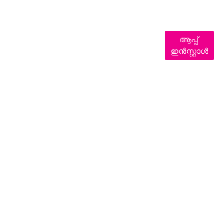
ആപ്പ്
ഇൻസ്റ്റാൾ