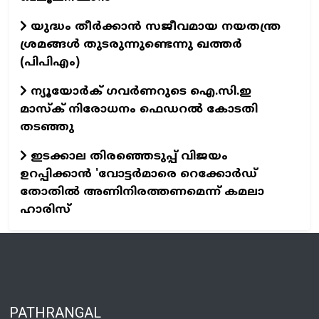
യുദ്ധം തീർക്കാൻ സജീവമായ നയതന്ത്ര
ശ്രമങ്ങൾ തുടരുന്നുണ്ടെന്നു ഖത്തർ
(പിപിഎം)
ന്യൂയോര്‍ക് ഗവര്‍ണറുടെ ഐ.സി.ഇ
മാസ്‌ക് നിരോധനം ഫെഡറല്‍ കോടതി
തടഞ്ഞു
ഇടക്കാല തിരഞ്ഞെടുപ്പ് വിജയം
ഉറപ്പിക്കാന്‍ 'വോട്ടര്‍മാരെ റെക്കോര്‍ഡ്
തോതില്‍ അണിനിരത്തണമെന്ന് കമലാ
ഹാരിസ്
PATHRANGAL