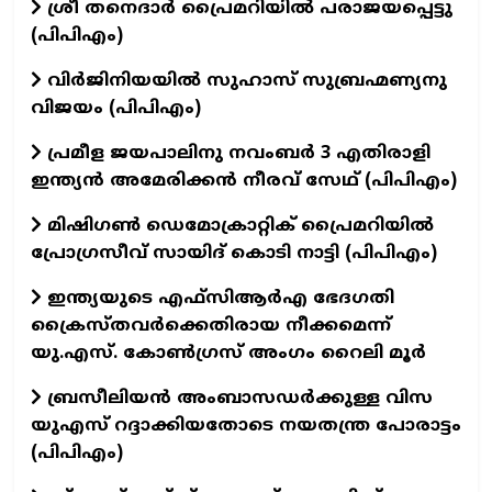
ശ്രീ തനെദാർ പ്രൈമറിയിൽ പരാജയപ്പെട്ടു
(പിപിഎം)
വിർജിനിയയിൽ സുഹാസ് സുബ്രഹ്മണ്യനു
വിജയം (പിപിഎം)
പ്രമീള ജയപാലിനു നവംബർ 3 എതിരാളി
ഇന്ത്യൻ അമേരിക്കൻ നീരവ് സേഥ് (പിപിഎം)
മിഷിഗൺ ഡെമോക്രാറ്റിക് പ്രൈമറിയിൽ
പ്രോഗ്രസീവ് സായിദ് കൊടി നാട്ടി (പിപിഎം)
ഇന്ത്യയുടെ എഫ്‌സിആർഎ ഭേദഗതി
ക്രൈസ്തവർക്കെതിരായ നീക്കമെന്ന്
യു.എസ്. കോൺഗ്രസ് അംഗം റൈലി മൂർ
ബ്രസീലിയൻ അംബാസഡർക്കുള്ള വിസ
യുഎസ് റദ്ദാക്കിയതോടെ നയതന്ത്ര പോരാട്ടം
(പിപിഎം)