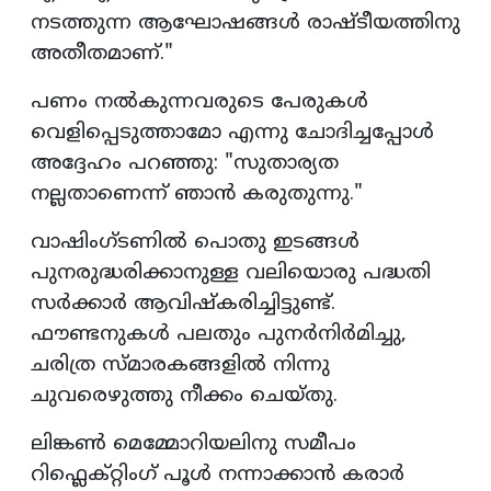
നടത്തുന്ന ആഘോഷങ്ങൾ രാഷ്‌ടീയത്തിനു
അതീതമാണ്."
പണം നൽകുന്നവരുടെ പേരുകൾ
വെളിപ്പെടുത്താമോ എന്നു ചോദിച്ചപ്പോൾ
അദ്ദേഹം പറഞ്ഞു: "സുതാര്യത
നല്ലതാണെന്ന് ഞാൻ കരുതുന്നു."
വാഷിംഗ്ടണിൽ പൊതു ഇടങ്ങൾ
പുനരുദ്ധരിക്കാനുള്ള വലിയൊരു പദ്ധതി
സർക്കാർ ആവിഷ്‌കരിച്ചിട്ടുണ്ട്.
ഫൗണ്ടനുകൾ പലതും പുനർനിർമിച്ചു,
ചരിത്ര സ്മാരകങ്ങളിൽ നിന്നു
ചുവരെഴുത്തു നീക്കം ചെയ്തു.
ലിങ്കൺ മെമ്മോറിയലിനു സമീപം
റിഫ്ലെക്റ്റിംഗ് പൂൾ നന്നാക്കാൻ കരാർ