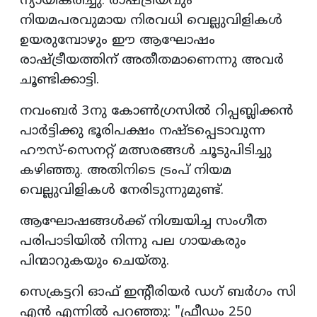
ന്യായീകരിച്ചു. രാഷ്ട്രീയവും
നിയമപരവുമായ നിരവധി വെല്ലുവിളികൾ
ഉയരുമ്പോഴും ഈ ആഘോഷം
രാഷ്ട്രീയത്തിന് അതീതമാണെന്നു അവർ
ചൂണ്ടിക്കാട്ടി.
നവംബർ 3നു കോൺഗ്രസിൽ റിപ്പബ്ലിക്കൻ
പാർട്ടിക്കു ഭൂരിപക്ഷം നഷ്ടപ്പെടാവുന്ന
ഹൗസ്-സെനറ്റ് മത്സരങ്ങൾ ചൂടുപിടിച്ചു
കഴിഞ്ഞു. അതിനിടെ ട്രംപ് നിയമ
വെല്ലുവിളികൾ നേരിടുന്നുമുണ്ട്.
ആഘോഷങ്ങൾക്ക് നിശ്ചയിച്ച സംഗീത
പരിപാടിയിൽ നിന്നു പല ഗായകരും
പിന്മാറുകയും ചെയ്തു.
സെക്രട്ടറി ഓഫ് ഇന്റീരിയർ ഡഗ് ബർഗം സി
എൻ എന്നിൽ പറഞ്ഞു: "ഫ്രീഡം 250