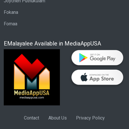
Joychen Puthukulam
Fokana
Fomaa
EMalayalee Available in MediaAppUSA
Contact
About Us
Privacy Policy